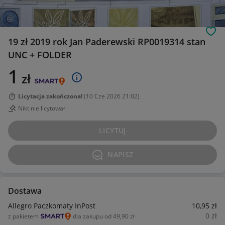
Obs
19 zł 2019 rok Jan Paderewski RP0019314 stan
UNC + FOLDER
1
zł
Licytacja zakończona!
(
10 Cze 2026 21:02
)
Nikt nie licytował
LICYTUJ
NAPISZ
Dostawa
Allegro Paczkomaty InPost
10
,95
zł
0
zł
z pakietem
dla zakupu od 49,90 zł