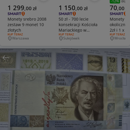
80,0
-
12
%
Poprzedni
Aktualna cena
Aktualna cena
Aktualna 
1 299
1 150
70
,
00
zł
,
00
zł
,
00
zł
Monety srebro 2008
50 zł - 700 lecie
Monety
zestaw 9 monet 10
konsekracji Kościoła
okolicznoś
złotych
Mariackiego w
2zł i 1 x 5z
RODZAJ OFERTY:
KUP TERAZ
RODZAJ OFERTY:
KUP TERAZ
RODZAJ OFERT
KUP TERAZ
Krakowie (2020)
Warszawa
Sulejówek
Wrocław
Miejscowość
Miejscowość
Miejscowo