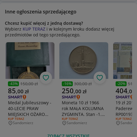
Inne ogłoszenia sprzedającego
Chcesz kupić więcej z jedną dostawą?
Wybierz
KUP TERAZ
i w kolejnym kroku dodasz więcej
przedmiotów od tego sprzedającego.
Obserwuj
Obserwuj
150,00 zł
300,00 zł
510,
-
43
%
-
16
%
-
20
%
Poprzednia cena
Poprzednia cena
Poprzedni
Aktualna cena
Aktualna cena
Aktualna 
85
250
404
,
00
zł
,
00
zł
,
00
Medal Jubileuszowy -
Moneta 10 zł 1966
19 zł 2019
40-LECIE PRAW
rok MAŁA KOLUMNA
Paderewsk
MIEJSKICH OŻAROWA
ZYGMINTA. Stan -1.
RP0019314
RODZAJ OFERTY:
KUP TERAZ
RODZAJ OFERTY:
KUP TERAZ
RODZAJ OFERT
KUP TERAZ
MAZOWIECKIEGO
Bardzo ładna
+ FOLDER
Sandomierz
Sandomierz
Sandomie
Miejscowość
Miejscowość
Miejscowo
ZOBACZ WSZYSTKIE