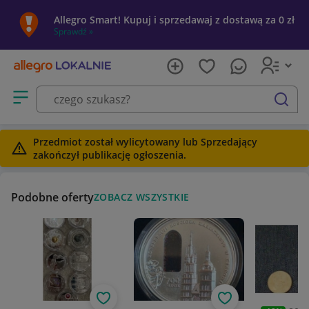
Allegro Smart! Kupuj i sprzedawaj z dostawą za 0 zł
Sprawdź »
Otwórz menu z kategoriami
szukaj
Przedmiot został wylicytowany lub Sprzedający
zakończył publikację ogłoszenia.
Podobne oferty
ZOBACZ WSZYSTKIE
Obserwuj
Obserwuj