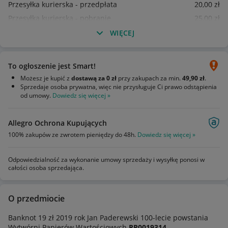
Przesyłka kurierska - przedpłata
20
,00
zł
Przesyłka kurierska - pobranie
25
,00
zł
WIĘCEJ
To ogłoszenie jest Smart!
Możesz je kupić z
dostawą za 0 zł
przy zakupach za min.
49,90 zł
.
Sprzedaje osoba prywatna, więc nie przysługuje Ci prawo odstąpienia
od umowy.
Dowiedz się więcej »
Allegro Ochrona Kupujących
100% zakupów ze zwrotem pieniędzy do 48h.
Dowiedz się więcej »
Odpowiedzialność za wykonanie umowy sprzedaży i wysyłkę ponosi w
całości osoba sprzedająca.
O przedmiocie
Banknot 19 zł 2019 rok Jan Paderewski 100-lecie powstania
Wytwórni Papierów Wartościowych
RP0019314
,