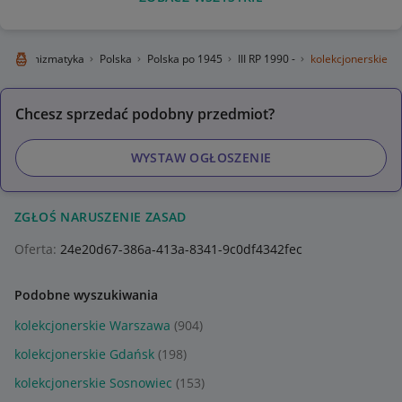
e
Numizmatyka
Polska
Polska po 1945
III RP 1990 -
kolekcjonerskie
Chcesz sprzedać podobny przedmiot?
WYSTAW OGŁOSZENIE
ZGŁOŚ NARUSZENIE ZASAD
Oferta:
24e20d67-386a-413a-8341-9c0df4342fec
Podobne wyszukiwania
kolekcjonerskie Warszawa
(904)
kolekcjonerskie Gdańsk
(198)
kolekcjonerskie Sosnowiec
(153)