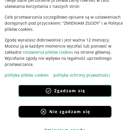
Twoje dane personalne przetwarzamy również w celu
ułatwiania korzystania z naszych stron
Ustawienia plików "cookies"
Cele przetwarzania szczegółowo opisane są w ustawieniach
Udostępnianie lokalizacji
dostępnych pod przyciskiem: “ZMIENIAM ZGODY” i w Polityce
Informacje dla Aktu o Usługach Cyfrowych
plików cookies.
Zgodę wyrażasz dobrowolnie i jest ważna 12 miesięcy.
Pobierz aplikację
Możesz ją w każdym momencie wycofać lub ponowić w
zakładce
Ustawienia plików cookies
na stronie głównej.
Wycofanie zgody nie wpływa na legalność uprzedniego
przetwarzania.
polityka plików cookies
polityka ochrony prywatności
Zgadzam się
Nie zgadzam się
Korzystanie z serwisu oznacza akceptację
regulaminu
.