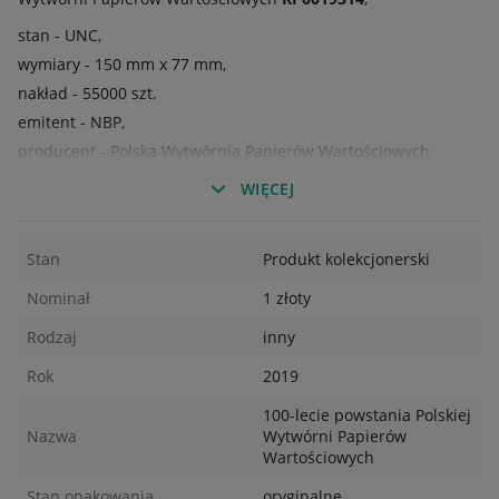
stan - UNC,
wymiary - 150 mm x 77 mm,
nakład - 55000 szt.
emitent - NBP,
producent - Polska Wytwórnia Papierów Wartościowych.
Zapraszam do licytacji.
WIĘCEJ
Stan
Produkt kolekcjonerski
Nominał
1 złoty
Rodzaj
inny
Rok
2019
100-lecie powstania Polskiej
Nazwa
Wytwórni Papierów
Wartościowych
Stan opakowania
oryginalne