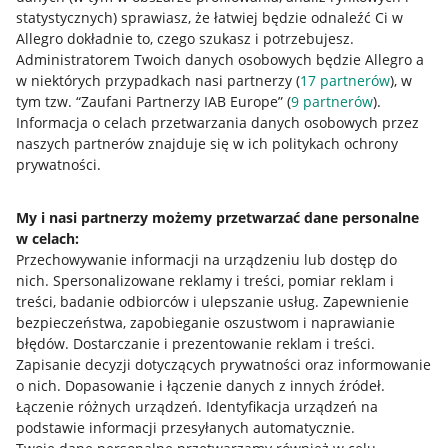
statystycznych) sprawiasz, że łatwiej będzie odnaleźć Ci w
Allegro dokładnie to, czego szukasz i potrzebujesz.
Administratorem Twoich danych osobowych będzie Allegro a
w niektórych przypadkach nasi partnerzy (
17
partnerów
), w
tym tzw. “Zaufani Partnerzy IAB Europe” (
9
partnerów
).
Przydatne informacje
Informacja o celach przetwarzania danych osobowych przez
naszych partnerów znajduje się w ich politykach ochrony
prywatności.
Jak to działa
Napisz do nas
My i nasi partnerzy możemy przetwarzać dane personalne
Allegro Gadane dla sprzedających
w celach:
Przechowywanie informacji na urządzeniu lub dostęp do
Allegro Gadane dla kupujących
nich
.
Spersonalizowane reklamy i treści, pomiar reklam i
treści, badanie odbiorców i ulepszanie usług
.
Zapewnienie
Mapa miejscowości
bezpieczeństwa, zapobieganie oszustwom i naprawianie
błędów
.
Dostarczanie i prezentowanie reklam i treści
.
Informacje prawne
Zapisanie decyzji dotyczących prywatności oraz informowanie
o nich
.
Dopasowanie i łączenie danych z innych źródeł
.
Regulamin
Łączenie różnych urządzeń
.
Identyfikacja urządzeń na
podstawie informacji przesyłanych automatycznie
.
Polityka plików "cookies"