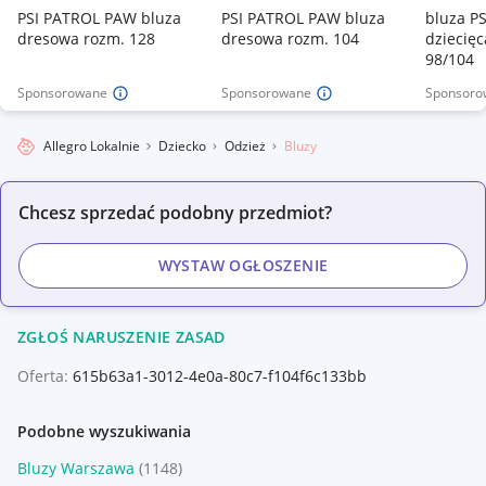
PSI PATROL PAW bluza
PSI PATROL PAW bluza
bluza P
dresowa rozm. 128
dresowa rozm. 104
dziecię
98/104
Sponsorowane
Sponsorowane
Sponsoro
Allegro Lokalnie
Dziecko
Odzież
Bluzy
Chcesz sprzedać podobny przedmiot?
WYSTAW OGŁOSZENIE
ZGŁOŚ NARUSZENIE ZASAD
Oferta:
615b63a1-3012-4e0a-80c7-f104f6c133bb
Podobne wyszukiwania
Bluzy Warszawa
(1148)