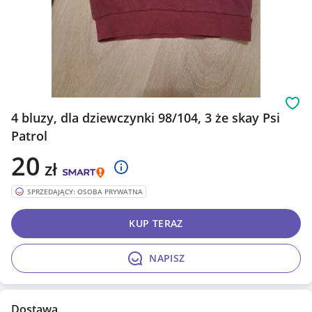
Obs
4 bluzy, dla dziewczynki 98/104, 3 że skay Psi
Patrol
20
zł
SPRZEDAJĄCY: OSOBA PRYWATNA
KUP TERAZ
NAPISZ
Dostawa