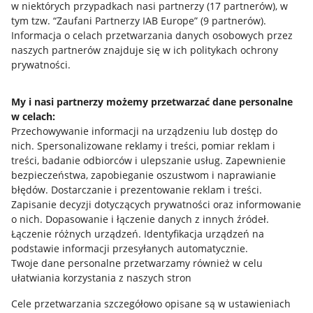
w niektórych przypadkach nasi partnerzy (
17
partnerów
), w
Regulamin
tym tzw. “Zaufani Partnerzy IAB Europe” (
9
partnerów
).
Informacja o celach przetwarzania danych osobowych przez
Polityka plików "cookies"
naszych partnerów znajduje się w ich politykach ochrony
prywatności.
Ustawienia plików "cookies"
Udostępnianie lokalizacji
My i nasi partnerzy możemy przetwarzać dane personalne
Informacje dla Aktu o Usługach Cyfrowych
w celach:
Przechowywanie informacji na urządzeniu lub dostęp do
nich
.
Spersonalizowane reklamy i treści, pomiar reklam i
Pobierz aplikację
treści, badanie odbiorców i ulepszanie usług
.
Zapewnienie
bezpieczeństwa, zapobieganie oszustwom i naprawianie
błędów
.
Dostarczanie i prezentowanie reklam i treści
.
Zapisanie decyzji dotyczących prywatności oraz informowanie
o nich
.
Dopasowanie i łączenie danych z innych źródeł
.
Łączenie różnych urządzeń
.
Identyfikacja urządzeń na
podstawie informacji przesyłanych automatycznie
.
Twoje dane personalne przetwarzamy również w celu
ułatwiania korzystania z naszych stron
Cele przetwarzania szczegółowo opisane są w ustawieniach