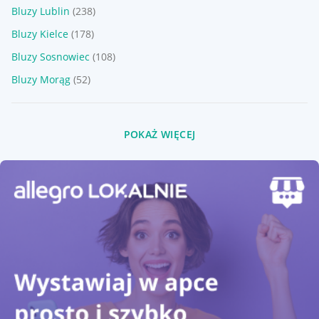
Bluzy Lublin
(238)
Bluzy Kielce
(178)
Bluzy Sosnowiec
(108)
Bluzy Morąg
(52)
POKAŻ WIĘCEJ