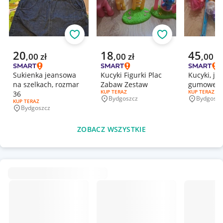
Obserwuj
Obserwuj
Aktualna cena
Aktualna cena
Aktualna 
20
18
45
,
00
zł
,
00
zł
,
00
zł
Sukienka jeansowa
Kucyki Figurki Plac
Kucyki, je
na szelkach, rozmar
Zabaw Zestaw
gumowe My
RODZAJ OFERTY:
KUP TERAZ
RODZAJ OFERT
KUP TERAZ
36
Bydgoszcz
Bydgoszc
Miejscowość
Miejscowo
RODZAJ OFERTY:
KUP TERAZ
Bydgoszcz
Miejscowość
ZOBACZ WSZYSTKIE