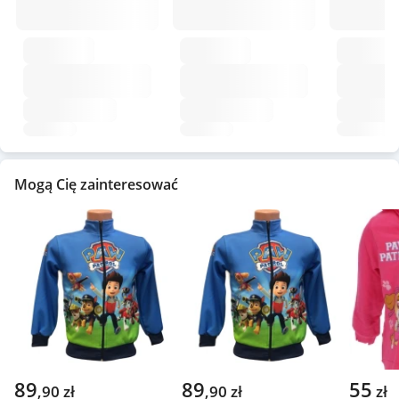
Mogą Cię zainteresować
89
89
55
,
90
zł
,
90
zł
zł