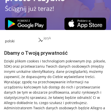
język
Przydatne informacje
Dbamy o Twoją prywatność
Jak to działa
Dzięki plikom cookies i technologiom pokrewnym
(np. piksele,
SDK)
oraz przetwarzaniu Twoich danych osobowych
(między
Napisz do nas
innymi unikalne identyfikatory, dane przeglądarki)
, możemy
Allegro Gadane dla sprzedających
zapewnić, że dopasujemy do Ciebie wyświetlane treści.
Wyrażając zgodę na przechowywanie informacji na
Allegro Gadane dla kupujących
urządzeniu końcowym lub dostęp do nich i przetwarzanie
danych (w tym w obszarze profilowania, analiz rynkowych i
Mapa miejscowości
statystycznych) sprawiasz, że łatwiej będzie odnaleźć Ci w
Allegro dokładnie to, czego szukasz i potrzebujesz.
Informacje prawne
Administratorem Twoich danych osobowych będzie Allegro a