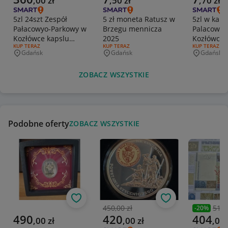
,
00
zł
,
50
zł
,
70
zł
5zl 24szt Zespół
5 zł moneta Ratusz w
5zl w kaps
Pałacowyo-Parkowy w
Brzegu mennicza
Palacowo 
Kozłówce kapslu
2025
Kozłówce 
RODZAJ OFERTY:
KUP TERAZ
RODZAJ OFERTY:
KUP TERAZ
RODZAJ OFERT
KUP TERAZ
mennicze z paleta
2026.
Gdańsk
Gdańsk
Gdańsk
Miejscowość
Miejscowość
Miejscowo
ZOBACZ WSZYSTKIE
Podobne oferty
ZOBACZ WSZYSTKIE
Obserwuj
Obserwuj
450,00 zł
510,
-
20
%
Poprzednia cena
Poprzedni
Aktualna cena
Aktualna cena
Aktualna 
490
420
404
,
00
zł
,
00
zł
,
00