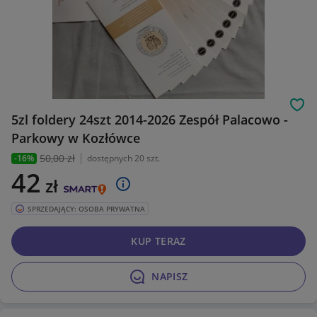
Obs
5zl foldery 24szt 2014-2026 Zespół Palacowo -
Parkowy w Kozłówce
50
,00 zł
-16%
dostępnych 20 szt.
42
zł
SPRZEDAJĄCY: OSOBA PRYWATNA
KUP TERAZ
NAPISZ