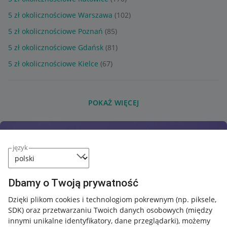
5 zł okolicznościowe Warszawa
(102)
5 zł okolicznościowe Poznań
(85)
5 zł okolicznościowe Gdańsk
(81)
5 zł okolicznościowe Kielce
(67)
POKAŻ WIĘCEJ
język
Dbamy o Twoją prywatność
Dzięki plikom cookies i technologiom pokrewnym
(np. piksele,
SDK)
oraz przetwarzaniu Twoich danych osobowych
(między
innymi unikalne identyfikatory, dane przeglądarki)
, możemy