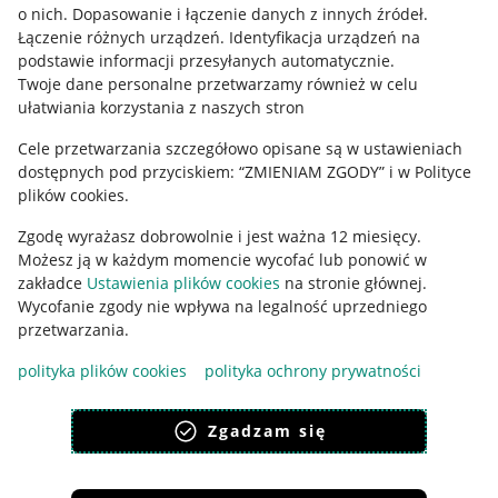
o nich
.
Dopasowanie i łączenie danych z innych źródeł
.
Łączenie różnych urządzeń
.
Identyfikacja urządzeń na
Regulamin
podstawie informacji przesyłanych automatycznie
.
Polityka plików "cookies"
Twoje dane personalne przetwarzamy również w celu
ułatwiania korzystania z naszych stron
Ustawienia plików "cookies"
Cele przetwarzania szczegółowo opisane są w ustawieniach
Udostępnianie lokalizacji
dostępnych pod przyciskiem: “ZMIENIAM ZGODY” i w Polityce
plików cookies.
Informacje dla Aktu o Usługach Cyfrowych
Zgodę wyrażasz dobrowolnie i jest ważna 12 miesięcy.
Pobierz aplikację
Możesz ją w każdym momencie wycofać lub ponowić w
zakładce
Ustawienia plików cookies
na stronie głównej.
Wycofanie zgody nie wpływa na legalność uprzedniego
przetwarzania.
polityka plików cookies
polityka ochrony prywatności
Zgadzam się