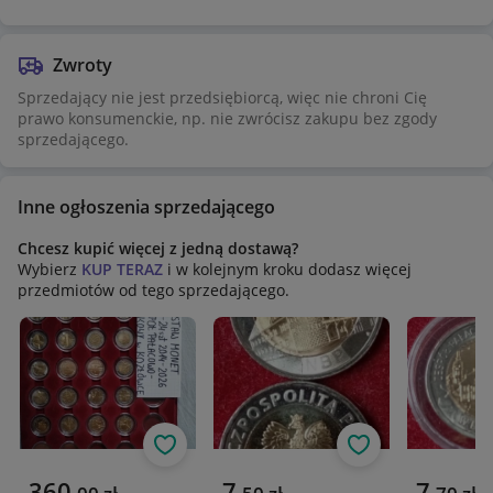
Zwroty
Sprzedający nie jest przedsiębiorcą, więc nie chroni Cię
prawo konsumenckie, np. nie zwrócisz zakupu bez zgody
sprzedającego.
Inne ogłoszenia sprzedającego
Chcesz kupić więcej z jedną dostawą?
Wybierz
KUP TERAZ
i w kolejnym kroku dodasz więcej
przedmiotów od tego sprzedającego.
Obserwuj
Obserwuj
Aktualna cena
Aktualna cena
Aktualna 
360
7
7