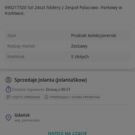
690217320 5zl 24szt foldery z Zespoł Palacowo -Parkowy w
Kozłówce.
Stan
Produkt kolekcjonerski
Rodzaj monet
Zestawy
Nominał
5 złotych
Sprzedaje
Jolanta (JolantaSkow)
Ostatnie logowanie:
Dzisiaj o 06:51
CZĘSTO SPRZEDAJE
SPRZEDAJĄCY: OSOBA PRYWATNA
Gdańsk
woj.
pomorskie
NAPISZ NA CZACIE