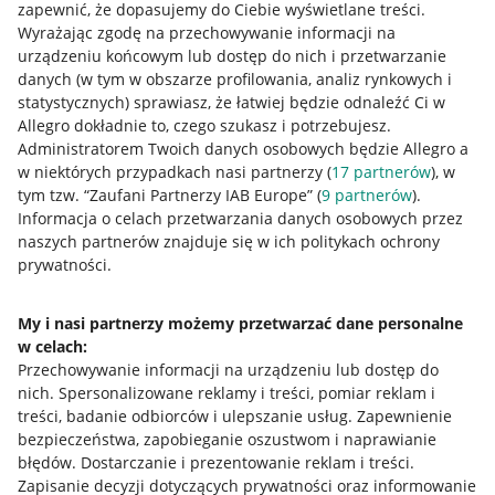
zapewnić, że dopasujemy do Ciebie wyświetlane treści.
Wyrażając zgodę na przechowywanie informacji na
urządzeniu końcowym lub dostęp do nich i przetwarzanie
danych (w tym w obszarze profilowania, analiz rynkowych i
statystycznych) sprawiasz, że łatwiej będzie odnaleźć Ci w
Allegro dokładnie to, czego szukasz i potrzebujesz.
Administratorem Twoich danych osobowych będzie Allegro a
w niektórych przypadkach nasi partnerzy (
17
partnerów
), w
tym tzw. “Zaufani Partnerzy IAB Europe” (
9
partnerów
).
Informacja o celach przetwarzania danych osobowych przez
Przydatne informacje
naszych partnerów znajduje się w ich politykach ochrony
prywatności.
Jak to działa
Napisz do nas
My i nasi partnerzy możemy przetwarzać dane personalne
w celach:
Allegro Gadane dla sprzedających
Przechowywanie informacji na urządzeniu lub dostęp do
nich
.
Spersonalizowane reklamy i treści, pomiar reklam i
Allegro Gadane dla kupujących
treści, badanie odbiorców i ulepszanie usług
.
Zapewnienie
Mapa miejscowości
bezpieczeństwa, zapobieganie oszustwom i naprawianie
błędów
.
Dostarczanie i prezentowanie reklam i treści
.
Informacje prawne
Zapisanie decyzji dotyczących prywatności oraz informowanie