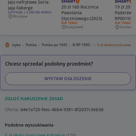
Jajo nefrytowe Seria:
20 zł 160 Rocznica
19 zł 2019
Jaja Faberge
Powstania
Paderewsk
RODZAJ OFERTY:
LICYTACJA | 5 DNI DO KOŃCA
Wrocław
Styczniowego (2023)
RP0019314
Miejscowość
RODZAJ OFERTY:
KUP TERAZ
RODZAJ OFERT
KUP TERAZ
+ FOLDER
Sulejówek
Sandomie
Miejscowość
Miejscowo
umizmatyka
Polska
Polska po 1945
III RP 1990 -
5 zł okolicznościowe
Chcesz sprzedać podobny przedmiot?
WYSTAW OGŁOSZENIE
ZGŁOŚ NARUSZENIE ZASAD
Oferta:
d4e1a720-feec-4bb4-9381-8f2d37c3eb3d
Podobne wyszukiwania
5 zł okolicznościowe Katowice
(170)