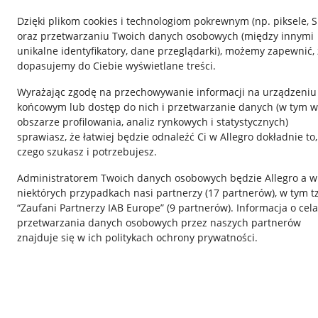
Dzięki plikom cookies i technologiom pokrewnym
(np. piksele, 
oraz przetwarzaniu Twoich danych osobowych
(między innymi
unikalne identyfikatory, dane przeglądarki)
, możemy zapewnić, 
dopasujemy do Ciebie wyświetlane treści.
Wyrażając zgodę na przechowywanie informacji na urządzeniu
końcowym lub dostęp do nich i przetwarzanie danych (w tym w
obszarze profilowania, analiz rynkowych i statystycznych)
sprawiasz, że łatwiej będzie odnaleźć Ci w Allegro dokładnie to,
czego szukasz i potrzebujesz.
Przydatne informacje
Informacje p
Administratorem Twoich danych osobowych będzie Allegro a w
Jak to działa
Regulamin
niektórych przypadkach nasi partnerzy (
17
partnerów
), w tym t
“Zaufani Partnerzy IAB Europe” (
9
partnerów
). Informacja o cel
Napisz do nas
Polityka plików
przetwarzania danych osobowych przez naszych partnerów
Allegro Gadane dla sprzedających
Ustawienia plik
znajduje się w ich politykach ochrony prywatności.
Allegro Gadane dla kupujących
Udostępnianie l
Mapa miejscowości
Informacje dla