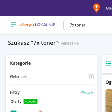
All
Otwórz menu z kategoriami
Szukasz
7x toner
1
ogłoszenie
Kategorie
Wido
Elektronika
1
Og
Filtry
Wyczyść
Oferty
NOWOŚĆ!