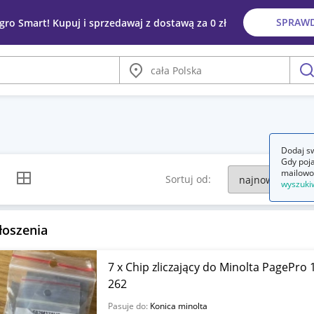
SPRAW
egro Smart! Kupuj i sprzedawaj z dostawą za 0 zł
Miasto
szu
Dodaj sw
Gdy poja
mailowo
k listy
Widok siatki
Sortuj od:
wyszuki
łoszenia
7 x Chip zliczający do Minolta PagePro
262
Pasuje do:
Konica minolta