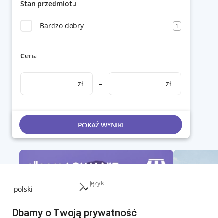
Stan przedmiotu
Bardzo dobry
1
Cena
zł
–
zł
POKAŻ WYNIKI
język
Dbamy o Twoją prywatność