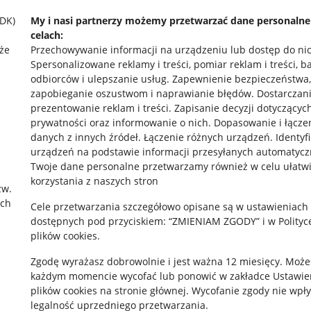
SDK)
My i nasi partnerzy możemy przetwarzać dane personaln
celach:
że
Przechowywanie informacji na urządzeniu lub dostęp do ni
Spersonalizowane reklamy i treści, pomiar reklam i treści, b
odbiorców i ulepszanie usług
.
Zapewnienie bezpieczeństwa,
zapobieganie oszustwom i naprawianie błędów
.
Dostarczani
prezentowanie reklam i treści
.
Zapisanie decyzji dotyczącyc
prywatności oraz informowanie o nich
.
Dopasowanie i łącze
danych z innych źródeł
.
Łączenie różnych urządzeń
.
Identyf
rawne
Pobierz aplikację
urządzeń na podstawie informacji przesyłanych automatycz
Twoje dane personalne przetwarzamy również w celu ułatw
korzystania z naszych stron
zw.
ach
 "cookies"
Cele przetwarzania szczegółowo opisane są w ustawieniach
dostępnych pod przyciskiem: “ZMIENIAM ZGODY” i w Polityc
ów "cookies"
plików cookies.
okalizacji
Zgodę wyrażasz dobrowolnie i jest ważna 12 miesięcy. Może
każdym momencie wycofać lub ponowić w zakładce
Ustawie
 Aktu o Usługach Cyfrowych
plików cookies
na stronie głównej. Wycofanie zgody nie wpł
legalność uprzedniego przetwarzania.