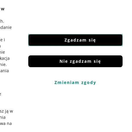
e w
ch
.
adanie
e i
Zgadzam się
h
nie
ikacja
Nie zgadzam się
nie
.
iania
Zmieniam zgody
e
sz ją w
nia
ywa na