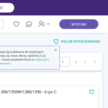
DŹ
WYSTAW
kaj
POLUB WYSZUKIWANIE
Zamknij wskazówkę
oje wyszukiwania do ulubionych.
wią się nowe oferty, wyślemy Ci je
Wybierz stronę:
. Ustaw powiadomienia w
ulubionych
Następna 
z
1
waniach
.
 1300/1350W/1380/1390 - 6 tys C-
OBSERWU