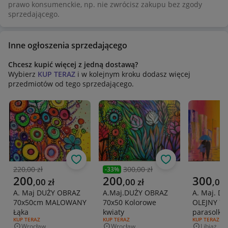
prawo konsumenckie, np. nie zwrócisz zakupu bez zgody
sprzedającego.
Inne ogłoszenia sprzedającego
Chcesz kupić więcej z jedną dostawą?
Wybierz
KUP TERAZ
i w kolejnym kroku dodasz więcej
przedmiotów od tego sprzedającego.
Obserwuj
Obserwuj
220,00 zł
300,00 zł
-
33
%
Poprzednia cena
Poprzednia cena
Aktualna cena
Aktualna cena
Aktualna 
200
200
300
,
00
zł
,
00
zł
,
00
A. Maj DUŻY OBRAZ
A.Maj.DUŻY OBRAZ
A. Maj. D
70x50cm MALOWANY
70x50 Kolorowe
OLEJNY 70
Łąka
kwiaty
parasolką
RODZAJ OFERTY:
KUP TERAZ
RODZAJ OFERTY:
KUP TERAZ
RODZAJ OFERT
KUP TERAZ
Wrocław
Wrocław
Libiąż