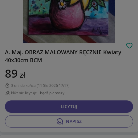
Obs
A. Maj. OBRAZ MALOWANY RĘCZNIE Kwiaty
40x30cm BCM
89
zł
3 dni do końca
(
11 Sie 2026 17:17
)
Nikt nie licytuje - bądź pierwszy!
LICYTUJ
NAPISZ