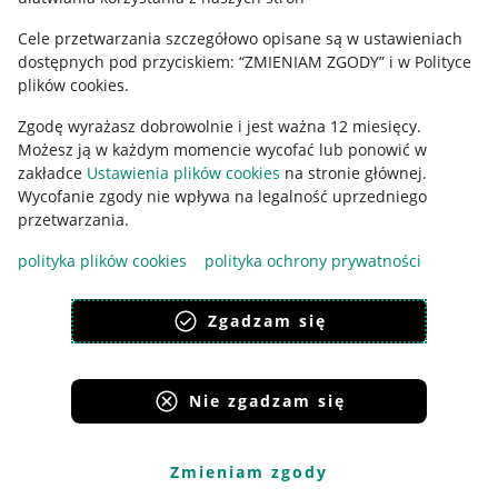
Ustawienia plików "cookies"
Cele przetwarzania szczegółowo opisane są w ustawieniach
Udostępnianie lokalizacji
dostępnych pod przyciskiem: “ZMIENIAM ZGODY” i w Polityce
plików cookies.
Informacje dla Aktu o Usługach Cyfrowych
Zgodę wyrażasz dobrowolnie i jest ważna 12 miesięcy.
Pobierz aplikację
Możesz ją w każdym momencie wycofać lub ponowić w
zakładce
Ustawienia plików cookies
na stronie głównej.
Wycofanie zgody nie wpływa na legalność uprzedniego
przetwarzania.
polityka plików cookies
polityka ochrony prywatności
Zgadzam się
Nie zgadzam się
Korzystanie z serwisu oznacza akceptację
regulaminu
.
Zmieniam zgody