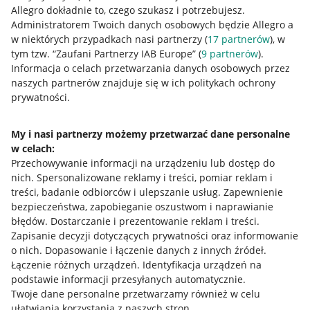
Allegro dokładnie to, czego szukasz i potrzebujesz.
Administratorem Twoich danych osobowych będzie Allegro a
w niektórych przypadkach nasi partnerzy (
17
partnerów
), w
tym tzw. “Zaufani Partnerzy IAB Europe” (
9
partnerów
).
Informacja o celach przetwarzania danych osobowych przez
Przydatne informacje
naszych partnerów znajduje się w ich politykach ochrony
prywatności.
Jak to działa
Napisz do nas
My i nasi partnerzy możemy przetwarzać dane personalne
w celach:
Allegro Gadane dla sprzedających
Przechowywanie informacji na urządzeniu lub dostęp do
nich
.
Spersonalizowane reklamy i treści, pomiar reklam i
Allegro Gadane dla kupujących
treści, badanie odbiorców i ulepszanie usług
.
Zapewnienie
Mapa miejscowości
bezpieczeństwa, zapobieganie oszustwom i naprawianie
błędów
.
Dostarczanie i prezentowanie reklam i treści
.
Informacje prawne
Zapisanie decyzji dotyczących prywatności oraz informowanie
o nich
.
Dopasowanie i łączenie danych z innych źródeł
.
Łączenie różnych urządzeń
.
Identyfikacja urządzeń na
Regulamin
podstawie informacji przesyłanych automatycznie
.
Polityka plików "cookies"
Twoje dane personalne przetwarzamy również w celu
ułatwiania korzystania z naszych stron