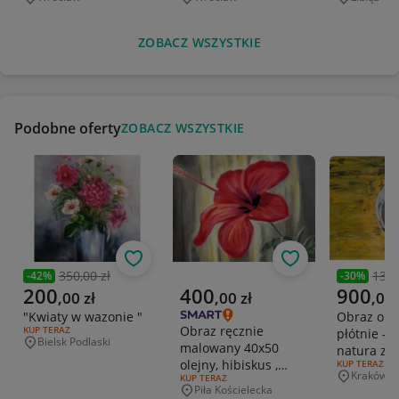
Miejscowość
Miejscowość
Miejscowo
ZOBACZ WSZYSTKIE
Podobne oferty
ZOBACZ WSZYSTKIE
Obserwuj
Obserwuj
350,00 zł
1300
-
42
%
-
30
%
Poprzednia cena
Poprzedni
Aktualna cena
Aktualna cena
Aktualna 
200
400
900
,
00
zł
,
00
zł
,
00
"Kwiaty w wazonie "
Obraz ole
Obraz ręcznie
RODZAJ OFERTY:
KUP TERAZ
płótnie - 
Bielsk Podlaski
malowany 40x50
Miejscowość
natura z r
olejny, hibiskus ,
RODZAJ OFERT
KUP TERAZ
70x50 cm
Kraków
RODZAJ OFERTY:
KUP TERAZ
kwiat w świetle
Miejscowo
Piła Kościelecka
Miejscowość