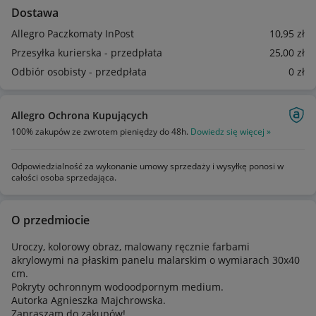
Dostawa
Allegro Paczkomaty InPost
10
,95
zł
Przesyłka kurierska - przedpłata
25
,00
zł
Odbiór osobisty - przedpłata
0
zł
Allegro Ochrona Kupujących
100% zakupów ze zwrotem pieniędzy do 48h.
Dowiedz się więcej »
Odpowiedzialność za wykonanie umowy sprzedaży i wysyłkę ponosi w
całości osoba sprzedająca.
O przedmiocie
Uroczy, kolorowy obraz, malowany ręcznie farbami
akrylowymi na płaskim panelu malarskim o wymiarach 30x40
cm.
Pokryty ochronnym wodoodpornym medium.
Autorka Agnieszka Majchrowska.
Zapraszam do zakupów!