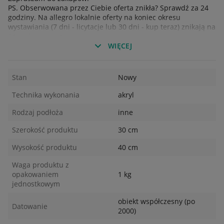
PS. Obserwowana przez Ciebie oferta znikła? Sprawdź za 24
godziny. Na allegro lokalnie oferty na koniec okresu
wystawiania (7 dni - licytacje lub 30 dni - kup teraz) znikają na
24 godziny zanim się pojawią ponownie.
WIĘCEJ
Stan
Nowy
Technika wykonania
akryl
Rodzaj podłoża
inne
Szerokość produktu
30 cm
Wysokość produktu
40 cm
Waga produktu z
opakowaniem
1 kg
jednostkowym
obiekt współczesny (po
Datowanie
2000)