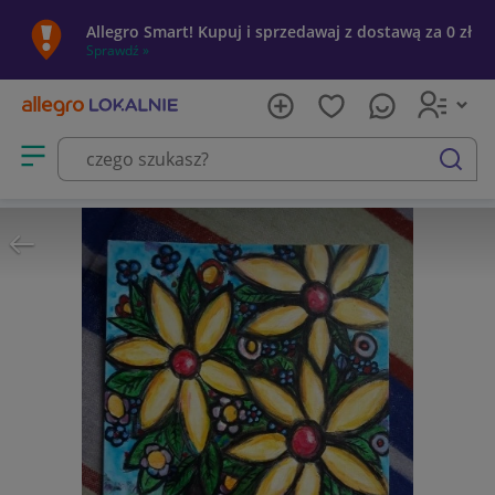
Allegro Smart! Kupuj i sprzedawaj z dostawą za 0 zł
Sprawdź »
Otwórz menu z kategoriami
szukaj