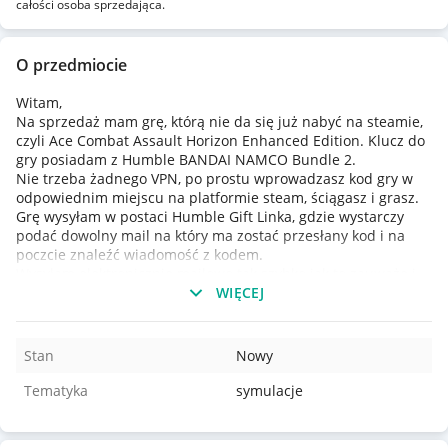
całości osoba sprzedająca.
O przedmiocie
Witam,
Na sprzedaż mam grę, którą nie da się już nabyć na steamie,
czyli Ace Combat Assault Horizon Enhanced Edition. Klucz do
gry posiadam z Humble BANDAI NAMCO Bundle 2.
Nie trzeba żadnego VPN, po prostu wprowadzasz kod gry w
odpowiednim miejscu na platformie steam, ściągasz i grasz.
Grę wysyłam w postaci Humble Gift Linka, gdzie wystarczy
podać dowolny mail na który ma zostać przesłany kod i na
poczcie znaleźć wiadomość z kodem.
Wysyłam elektronicznie mailowo tak szybko jak to zauważę i
po wpłynięciu środków na konto.
WIĘCEJ
Zapraszam do zakupów :)
Stan
Nowy
Tematyka
symulacje