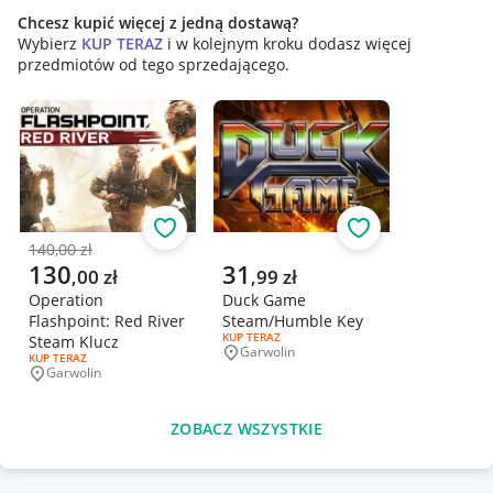
Chcesz kupić więcej z jedną dostawą?
Wybierz
KUP TERAZ
i w kolejnym kroku dodasz więcej
przedmiotów od tego sprzedającego.
Obserwuj
Obserwuj
140,00 zł
Poprzednia cena
Aktualna cena
Aktualna cena
130
31
,
00
zł
,
99
zł
Operation
Duck Game
Flashpoint: Red River
Steam/Humble Key
RODZAJ OFERTY:
KUP TERAZ
Steam Klucz
Garwolin
Miejscowość
RODZAJ OFERTY:
KUP TERAZ
Garwolin
Miejscowość
ZOBACZ WSZYSTKIE