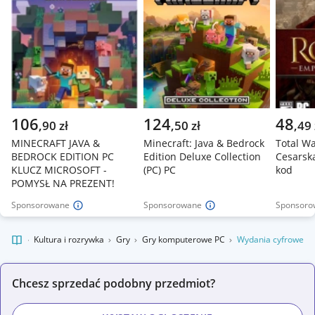
106
124
48
,
90
zł
,
50
zł
,
49
MINECRAFT JAVA &
Minecraft: Java & Bedrock
Total Wa
BEDROCK EDITION PC
Edition Deluxe Collection
Cesarsk
KLUCZ MICROSOFT -
(PC) PC
kod
POMYSŁ NA PREZENT!
Sponsorowane
Sponsorowane
Sponsoro
kalnie
Kultura i rozrywka
Gry
Gry komputerowe PC
Wydania cyfrowe
Chcesz sprzedać podobny przedmiot?