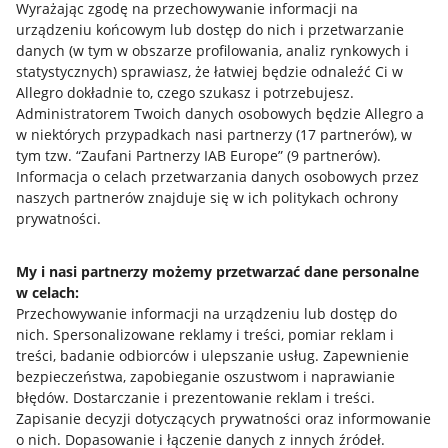
Wyrażając zgodę na przechowywanie informacji na
urządzeniu końcowym lub dostęp do nich i przetwarzanie
Napisz do nas
danych (w tym w obszarze profilowania, analiz rynkowych i
Allegro Gadane dla sprzedających
statystycznych) sprawiasz, że łatwiej będzie odnaleźć Ci w
Allegro dokładnie to, czego szukasz i potrzebujesz.
Allegro Gadane dla kupujących
Administratorem Twoich danych osobowych będzie Allegro a
w niektórych przypadkach nasi partnerzy (
17
partnerów
), w
Mapa miejscowości
tym tzw. “Zaufani Partnerzy IAB Europe” (
9
partnerów
).
Informacja o celach przetwarzania danych osobowych przez
Informacje prawne
naszych partnerów znajduje się w ich politykach ochrony
prywatności.
Regulamin
Polityka plików "cookies"
My i nasi partnerzy możemy przetwarzać dane personalne
w celach:
Ustawienia plików "cookies"
Przechowywanie informacji na urządzeniu lub dostęp do
nich
.
Spersonalizowane reklamy i treści, pomiar reklam i
Udostępnianie lokalizacji
treści, badanie odbiorców i ulepszanie usług
.
Zapewnienie
Informacje dla Aktu o Usługach Cyfrowych
bezpieczeństwa, zapobieganie oszustwom i naprawianie
błędów
.
Dostarczanie i prezentowanie reklam i treści
.
Pobierz aplikację
Zapisanie decyzji dotyczących prywatności oraz informowanie
o nich
.
Dopasowanie i łączenie danych z innych źródeł
.