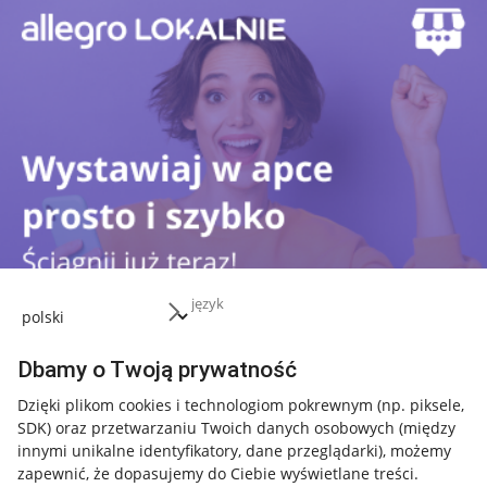
język
Dbamy o Twoją prywatność
Dzięki plikom cookies i technologiom pokrewnym
(np. piksele,
SDK)
oraz przetwarzaniu Twoich danych osobowych
(między
Przydatne informacje
innymi unikalne identyfikatory, dane przeglądarki)
, możemy
zapewnić, że dopasujemy do Ciebie wyświetlane treści.
Jak to działa