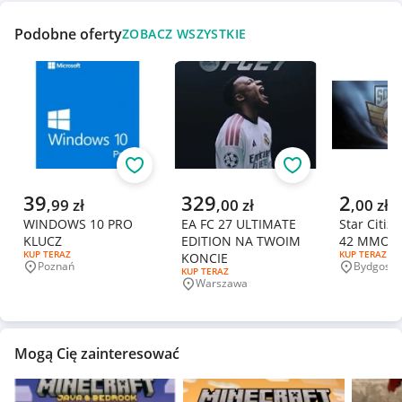
Podobne oferty
ZOBACZ WSZYSTKIE
Obserwuj
Obserwuj
Aktualna cena
Aktualna cena
Aktualna 
39
329
2
,
99
zł
,
00
zł
,
00
zł
WINDOWS 10 PRO
EA FC 27 ULTIMATE
Star Citiz
KLUCZ
EDITION NA TWOIM
42 MMO O
RODZAJ OFERTY:
KUP TERAZ
RODZAJ OFERT
KUP TERAZ
KONCIE
Poznań
Bydgoszc
Miejscowość
Miejscowo
RODZAJ OFERTY:
KUP TERAZ
Warszawa
Miejscowość
Mogą Cię zainteresować