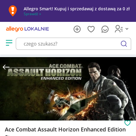
Allegro Smart! Kupuj i sprzedawaj z dostawą za 0 zł
Sprawdź »
Otwórz menu z kategoriami
szukaj
Obs
Ace Combat Assault Horizon Enhanced Edition