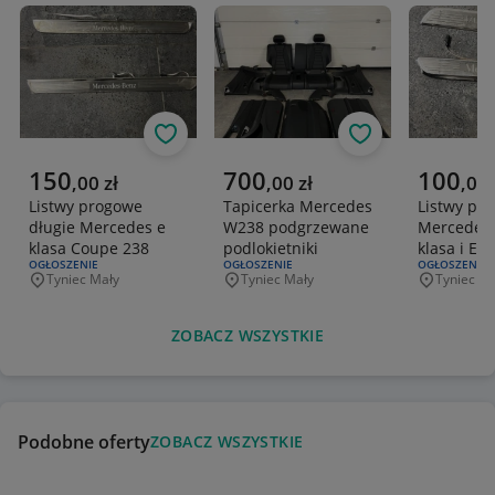
Obserwuj
Obserwuj
Aktualna cena
Aktualna cena
Aktualna 
150
700
100
,
00
zł
,
00
zł
,
00
Listwy progowe
Tapicerka Mercedes
Listwy pr
długie Mercedes e
W238 podgrzewane
Mercedes 
klasa Coupe 238
podlokietniki
klasa i E k
RODZAJ OFERTY:
OGŁOSZENIE
RODZAJ OFERTY:
OGŁOSZENIE
RODZAJ OFERT
OGŁOSZENIE
Tyniec Mały
Tyniec Mały
Tyniec Ma
Miejscowość
Miejscowość
Miejscowo
ZOBACZ WSZYSTKIE
Podobne oferty
ZOBACZ WSZYSTKIE