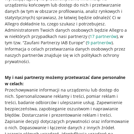
Allegro Gadane dla sprzedających
urządzeniu końcowym lub dostęp do nich i przetwarzanie
danych (w tym w obszarze profilowania, analiz rynkowych i
Allegro Gadane dla kupujących
statystycznych) sprawiasz, że łatwiej będzie odnaleźć Ci w
Allegro dokładnie to, czego szukasz i potrzebujesz.
Mapa miejscowości
Administratorem Twoich danych osobowych będzie Allegro a
w niektórych przypadkach nasi partnerzy (
17
partnerów
), w
Informacje prawne
tym tzw. “Zaufani Partnerzy IAB Europe” (
9
partnerów
).
Informacja o celach przetwarzania danych osobowych przez
Regulamin
naszych partnerów znajduje się w ich politykach ochrony
prywatności.
Polityka plików "cookies"
Ustawienia plików "cookies"
My i nasi partnerzy możemy przetwarzać dane personalne
w celach:
Udostępnianie lokalizacji
Przechowywanie informacji na urządzeniu lub dostęp do
Informacje dla Aktu o Usługach Cyfrowych
nich
.
Spersonalizowane reklamy i treści, pomiar reklam i
treści, badanie odbiorców i ulepszanie usług
.
Zapewnienie
Pobierz aplikację
bezpieczeństwa, zapobieganie oszustwom i naprawianie
błędów
.
Dostarczanie i prezentowanie reklam i treści
.
Zapisanie decyzji dotyczących prywatności oraz informowanie
o nich
.
Dopasowanie i łączenie danych z innych źródeł
.
Łączenie różnych urządzeń
.
Identyfikacja urządzeń na