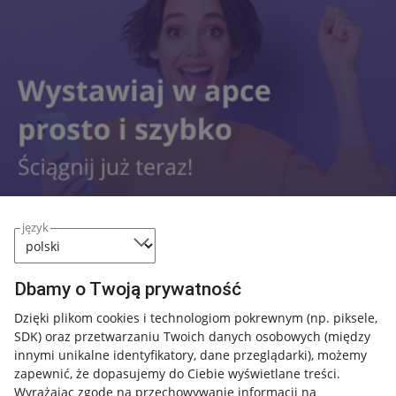
język
Dbamy o Twoją prywatność
Przydatne informacje
Dzięki plikom cookies i technologiom pokrewnym
(np. piksele,
SDK)
oraz przetwarzaniu Twoich danych osobowych
(między
Jak to działa
innymi unikalne identyfikatory, dane przeglądarki)
, możemy
zapewnić, że dopasujemy do Ciebie wyświetlane treści.
Napisz do nas
Wyrażając zgodę na przechowywanie informacji na