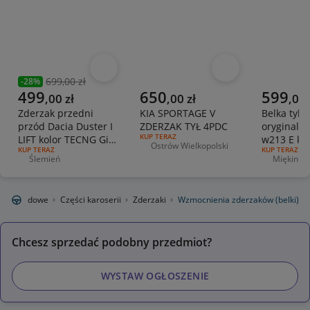
Obserwuj
Obserwuj
699,00 zł
-
28
%
Poprzednia cena
Aktualna cena
Aktualna cena
Aktualna 
499
650
599
,
00
zł
,
00
zł
,
00
Zderzak przedni
KIA SPORTAGE V
Belka tyln
przód Dacia Duster I
ZDERZAK TYŁ 4PDC
oryginaln
RODZAJ OFERTY:
KUP TERAZ
LIFT kolor TECNG Gill
w213 E kl
Ostrów Wielkopolski
Miejscowość
RODZAJ OFERTY:
KUP TERAZ
RODZAJ OFERT
KUP TERAZ
atrapa
220d
Ślemień
Miękinia
Miejscowość
Miejscowo
samochodowe
Części karoserii
Zderzaki
Wzmocnienia zderzaków (belki)
Chcesz sprzedać podobny przedmiot?
WYSTAW OGŁOSZENIE