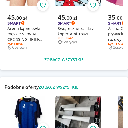
Obserwuj
Obserwuj
Aktualna cena
Aktualna cena
Aktualna 
45
45
35
,
00
zł
,
00
zł
,
00
zł
Arena kąpielówki
Świąteczne kartki z
Arena Cze
męskie Slipy M
kopertami 18szt.
pływacki d
RODZAJ OFERTY:
KUP TERAZ
CROSSING BRIEF
różowy Fr
Gostycyn
Miejscowość
RODZAJ OFERTY:
KUP TERAZ
RODZAJ OFERT
KUP TERAZ
rozmiar M
Gostycyn
Gostycyn
Miejscowość
Miejscowo
ZOBACZ WSZYSTKIE
Podobne oferty
ZOBACZ WSZYSTKIE