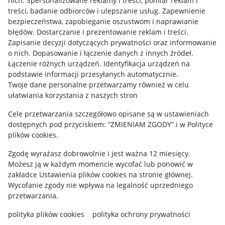
nich
.
Spersonalizowane reklamy i treści, pomiar reklam i
Udostępnianie lokalizacji
treści, badanie odbiorców i ulepszanie usług
.
Zapewnienie
Informacje dla Aktu o Usługach Cyfrowych
bezpieczeństwa, zapobieganie oszustwom i naprawianie
błędów
.
Dostarczanie i prezentowanie reklam i treści
.
Pobierz aplikację
Zapisanie decyzji dotyczących prywatności oraz informowanie
o nich
.
Dopasowanie i łączenie danych z innych źródeł
.
Łączenie różnych urządzeń
.
Identyfikacja urządzeń na
podstawie informacji przesyłanych automatycznie
.
Twoje dane personalne przetwarzamy również w celu
ułatwiania korzystania z naszych stron
Cele przetwarzania szczegółowo opisane są w ustawieniach
dostępnych pod przyciskiem: “ZMIENIAM ZGODY” i w Polityce
plików cookies.
Zgodę wyrażasz dobrowolnie i jest ważna 12 miesięcy.
Możesz ją w każdym momencie wycofać lub ponowić w
Korzystanie z serwisu oznacza akceptację
regulaminu
.
zakładce
Ustawienia plików cookies
na stronie głównej.
Wycofanie zgody nie wpływa na legalność uprzedniego
przetwarzania.
polityka plików cookies
polityka ochrony prywatności