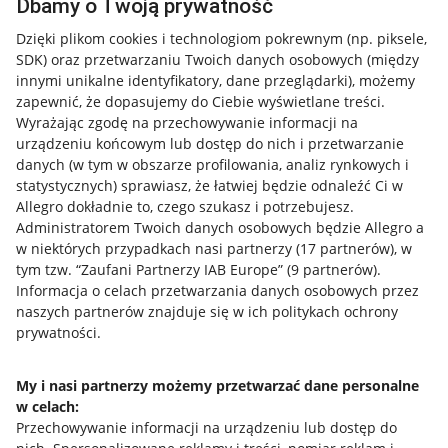
Dbamy o Twoją prywatność
Dzięki plikom cookies i technologiom pokrewnym
(np. piksele,
SDK)
oraz przetwarzaniu Twoich danych osobowych
(między
Przydatne informacje
innymi unikalne identyfikatory, dane przeglądarki)
, możemy
zapewnić, że dopasujemy do Ciebie wyświetlane treści.
Jak to działa
Wyrażając zgodę na przechowywanie informacji na
Napisz do nas
urządzeniu końcowym lub dostęp do nich i przetwarzanie
danych (w tym w obszarze profilowania, analiz rynkowych i
Allegro Gadane dla sprzedających
statystycznych) sprawiasz, że łatwiej będzie odnaleźć Ci w
Allegro dokładnie to, czego szukasz i potrzebujesz.
Allegro Gadane dla kupujących
Administratorem Twoich danych osobowych będzie Allegro a
w niektórych przypadkach nasi partnerzy (
17
partnerów
), w
Mapa miejscowości
tym tzw. “Zaufani Partnerzy IAB Europe” (
9
partnerów
).
Informacja o celach przetwarzania danych osobowych przez
Informacje prawne
naszych partnerów znajduje się w ich politykach ochrony
prywatności.
Regulamin
Polityka plików "cookies"
My i nasi partnerzy możemy przetwarzać dane personalne
w celach:
Ustawienia plików "cookies"
Przechowywanie informacji na urządzeniu lub dostęp do