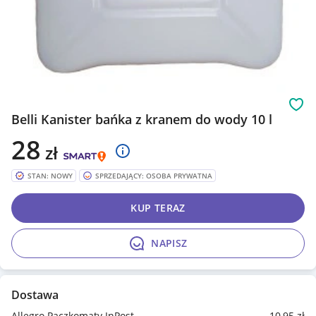
Obs
Belli Kanister bańka z kranem do wody 10 l
28
zł
STAN: NOWY
SPRZEDAJĄCY: OSOBA PRYWATNA
KUP TERAZ
NAPISZ
Dostawa
Allegro Paczkomaty InPost
10
,95
zł