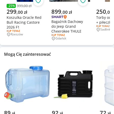
Obserwuj
Obserwuj
399,00 zł
-
25
%
Poprzednia cena
Aktualna cena
Aktualna cena
Aktualna 
299
899
250
,
00
zł
,
00
zł
,
00
Koszulka Oracle Red
Torby od go
Bagażnik Dachowy
Bull Racing Castore
+ piłeczka
do Jeep Grand
RODZAJ OFERT
KUP TERAZ
2026 F1
Sadlinki
Cheerokee THULE
Miejscowo
RODZAJ OFERTY:
KUP TERAZ
Rzeszów
RODZAJ OFERTY:
KUP TERAZ
Miejscowość
Gdańsk
Miejscowość
Mogą Cię zainteresować
89
92
72
zł
zł
zł