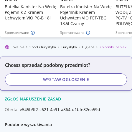
Butelka Kanister Na Wodę
Butelka Kanister Na Wodę
BUTELK
Pojemnik Z Kranem
Pojemnik Kranem
WODĘ Z
Uchwytem ViO PC-B 18l
Uchwytem ViO PET-TBG
PC-TV 1
18,5l Czarny
POLIWĘ
Sponsorowane
Sponsorowane
Sponsoro
llegro Lokalnie
Sport i turystyka
Turystyka
Higiena
Zbiorniki, baniaki
Chcesz sprzedać podobny przedmiot?
WYSTAW OGŁOSZENIE
ZGŁOŚ NARUSZENIE ZASAD
Oferta:
e545b9f2-c621-4a91-a864-d1bfe82ea59d
Podobne wyszukiwania