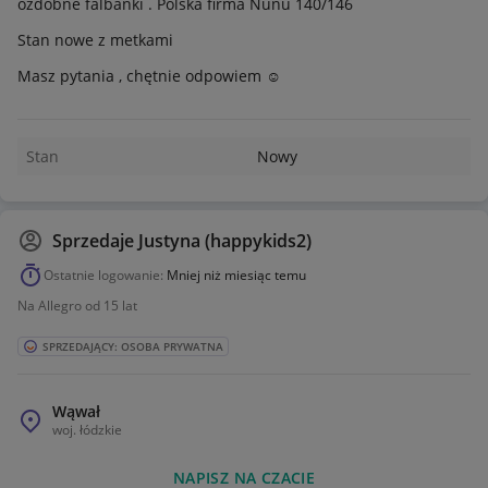
ozdobne falbanki . Polska firma Nunu 140/146
Stan nowe z metkami
Masz pytania , chętnie odpowiem ☺️
Stan
Nowy
Sprzedaje
Justyna (happykids2)
Ostatnie logowanie:
Mniej niż miesiąc temu
Na Allegro od 15 lat
SPRZEDAJĄCY: OSOBA PRYWATNA
Wąwał
woj.
łódzkie
NAPISZ NA CZACIE