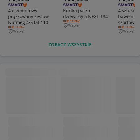
4 elementowy
Kurtka parka
4 sztuki
prążkowany zestaw
dziewczęca NEXT 134
bawełnian
RODZAJ OFERTY:
KUP TERAZ
Nutmeg 4/5 lat 110
szortów Ne
Wąwał
Miejscowość
RODZAJ OFERTY:
KUP TERAZ
RODZAJ OFERT
KUP TERAZ
116
Wąwał
Wąwał
Miejscowość
Miejscowo
ZOBACZ WSZYSTKIE