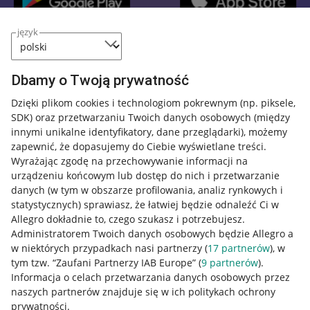
język
Przydatne informacje
Dbamy o Twoją prywatność
Jak to działa
Dzięki plikom cookies i technologiom pokrewnym
(np. piksele,
SDK)
oraz przetwarzaniu Twoich danych osobowych
(między
Napisz do nas
innymi unikalne identyfikatory, dane przeglądarki)
, możemy
Allegro Gadane dla sprzedających
zapewnić, że dopasujemy do Ciebie wyświetlane treści.
Wyrażając zgodę na przechowywanie informacji na
Allegro Gadane dla kupujących
urządzeniu końcowym lub dostęp do nich i przetwarzanie
danych (w tym w obszarze profilowania, analiz rynkowych i
Mapa miejscowości
statystycznych) sprawiasz, że łatwiej będzie odnaleźć Ci w
Allegro dokładnie to, czego szukasz i potrzebujesz.
Informacje prawne
Administratorem Twoich danych osobowych będzie Allegro a
w niektórych przypadkach nasi partnerzy (
17
partnerów
), w
Regulamin
tym tzw. “Zaufani Partnerzy IAB Europe” (
9
partnerów
).
Informacja o celach przetwarzania danych osobowych przez
Polityka plików "cookies"
naszych partnerów znajduje się w ich politykach ochrony
prywatności.
Ustawienia plików "cookies"