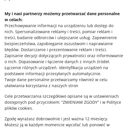
Udostępnianie lokalizacji
My i nasi partnerzy możemy przetwarzać dane personalne
Informacje dla Aktu o Usługach Cyfrowych
w celach:
Przechowywanie informacji na urządzeniu lub dostęp do
nich
.
Spersonalizowane reklamy i treści, pomiar reklam i
Pobierz aplikację
treści, badanie odbiorców i ulepszanie usług
.
Zapewnienie
bezpieczeństwa, zapobieganie oszustwom i naprawianie
błędów
.
Dostarczanie i prezentowanie reklam i treści
.
Zapisanie decyzji dotyczących prywatności oraz informowanie
o nich
.
Dopasowanie i łączenie danych z innych źródeł
.
Łączenie różnych urządzeń
.
Identyfikacja urządzeń na
podstawie informacji przesyłanych automatycznie
.
Twoje dane personalne przetwarzamy również w celu
ułatwiania korzystania z naszych stron
Cele przetwarzania szczegółowo opisane są w ustawieniach
dostępnych pod przyciskiem: “ZMIENIAM ZGODY” i w Polityce
Korzystanie z serwisu oznacza akceptację
regulaminu
.
plików cookies.
Zgodę wyrażasz dobrowolnie i jest ważna 12 miesięcy.
Możesz ją w każdym momencie wycofać lub ponowić w