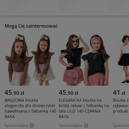
Mogą Cię zainteresować
45
45
41
,
90
zł
,
90
zł
zł
BRĄZOWA bluzka
ELEGANCKA bluzka na
Bluzka z
elegancka dla dziewczynki
krótki rękaw z falbanką na
rękawac
bawełniana z falbanką 140
lato LILO 140 CZARNA
produkt 
BAYA
BAYA
Sponsorowane
Sponsorowane
Sponsoro