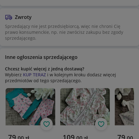
Zwroty
Sprzedający nie jest przedsiębiorcą, więc nie chroni Cię
prawo konsumenckie, np. nie zwrócisz zakupu bez zgody
sprzedającego.
Inne ogłoszenia sprzedającego
Chcesz kupić więcej z jedną dostawą?
Wybierz
KUP TERAZ
i w kolejnym kroku dodasz więcej
przedmiotów od tego sprzedającego.
Obserwuj
Obserwuj
Aktualna cena
Aktualna cena
Aktualna 
79
109
79
,
00
zł
,
00
zł
,
00
zł