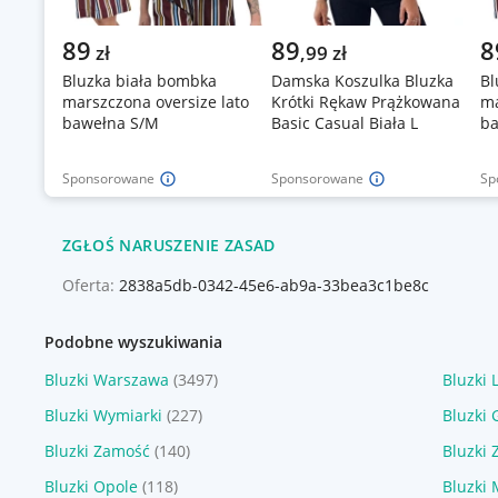
89
89
8
zł
,
99
zł
Bluzka biała bombka
Damska Koszulka Bluzka
Bl
marszczona oversize lato
Krótki Rękaw Prążkowana
ma
bawełna S/M
Basic Casual Biała L
ba
Sponsorowane
Sponsorowane
Sp
ZGŁOŚ NARUSZENIE ZASAD
Oferta:
2838a5db-0342-45e6-ab9a-33bea3c1be8c
Podobne wyszukiwania
Bluzki Warszawa
(3497)
Bluzki 
Bluzki Wymiarki
(227)
Bluzki 
Bluzki Zamość
(140)
Bluzki 
Bluzki Opole
(118)
Bluzki