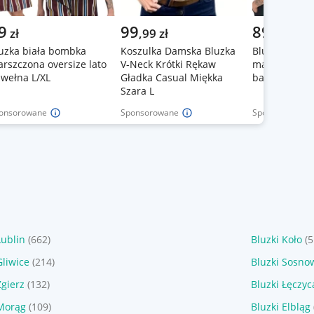
9
99
89
zł
,
99
zł
zł
uzka biała bombka
Koszulka Damska Bluzka
Bluzka wrzo
rszczona oversize lato
V-Neck Krótki Rękaw
marszczona o
wełna L/XL
Gładka Casual Miękka
bawełna L/XL
Szara L
onsorowane
Sponsorowane
Sponsorowane
Lublin
(662)
Bluzki Koło
(
Gliwice
(214)
Bluzki Sosno
Zgierz
(132)
Bluzki Łęczyc
 Morąg
(109)
Bluzki Elbląg