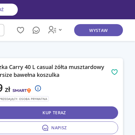
DŹ
WYSTAW
kaj
zka Carry 40 L casual żółta musztardowy
rsize bawełna koszulka
Obserwuj
9
zł
PRZEDAJĄCY: OSOBA PRYWATNA
KUP TERAZ
NAPISZ