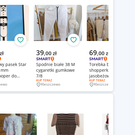
Obserwuj
Obserwuj
Obs
a cena
Aktualna cena
Aktualna cena
39
69
zł
,
00
zł
,
00
zł
wy pasek Star
Spodnie białe 38 M
Torebka beżowa
2 mm
cygaretki gumkowe
shopperka
ooper do
7/8
jasobeżowa torba
ERTY:
RODZAJ OFERTY:
KUP TERAZ
RODZAJ OFERTY:
KUP TERAZ
atch
pojemna Gallantry
zewo
Kleszczewo
Kleszczewo
wość
Miejscowość
Miejscowość
Paris