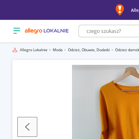
All
Otwórz menu z kategoriami
Allegro Lokalnie
Moda
Odzież, Obuwie, Dodatki
Odzież dams