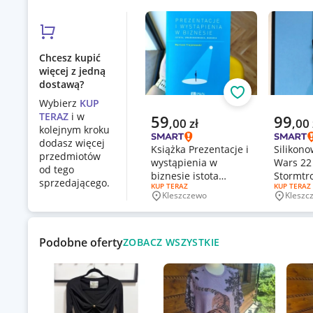
Chcesz kupić
więcej z jedną
dostawą?
Obserwuj
Wybierz
KUP
TERAZ
i w
Aktualna cena
Aktualn
59
99
,
00
zł
,
00
kolejnym kroku
dodasz więcej
Książka Prezentacje i
Silikono
przedmiotów
wystąpienia w
Wars 2
od tego
biznesie istota
Stormtr
sprzedającego.
RODZAJ OFERTY:
KUP TERAZ
RODZAJ OF
KUP TERAZ
uwarunkowan
Apple W
Kleszczewo
Kleszc
Miejscowość
Miejsco
Trojanowski
Podobne oferty
ZOBACZ WSZYSTKIE