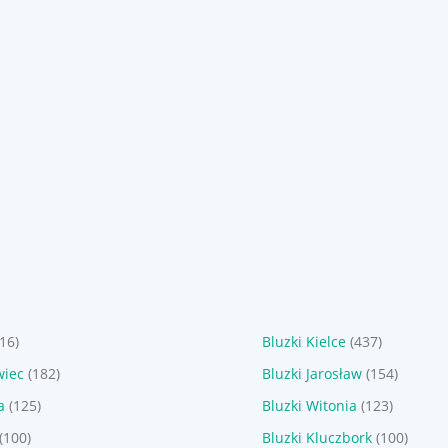
89
89
zł
zł
sowa bombka
Bluzka wrzosowa bombka
Bluzka czarna bombka
versize lato
marszczona oversize lato
marszczona oversize la
bawełna S/M
bawełna L/XL
Sponsorowane
Sponsorowane
516)
Bluzki Kielce
(437)
wiec
(182)
Bluzki Jarosław
(154)
a
(125)
Bluzki Witonia
(123)
(100)
Bluzki Kluczbork
(100)