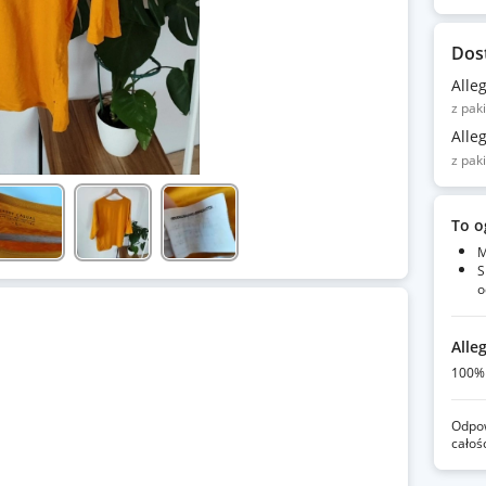
Dos
Alle
z pak
Alle
z pak
To o
M
S
o
Alle
100% 
Odpow
całoś