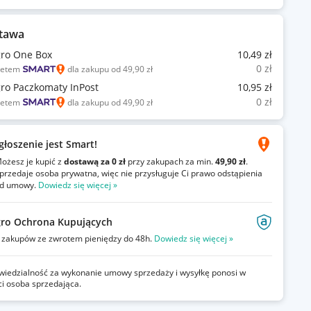
tawa
gro One Box
10
,49
zł
0
zł
ietem
dla zakupu od 49,90 zł
gro Paczkomaty InPost
10
,95
zł
0
zł
ietem
dla zakupu od 49,90 zł
głoszenie jest Smart!
ożesz je kupić z
dostawą za 0 zł
przy zakupach za min.
49,90 zł
.
przedaje osoba prywatna, więc nie przysługuje Ci prawo odstąpienia
d umowy.
Dowiedz się więcej »
gro Ochrona Kupujących
zakupów ze zwrotem pieniędzy do 48h.
Dowiedz się więcej »
iedzialność za wykonanie umowy sprzedaży i wysyłkę ponosi w
ci osoba sprzedająca.