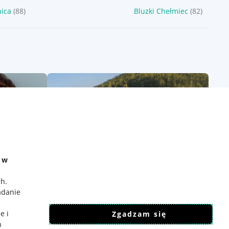
nica
(88)
Bluzki Chełmiec
(82)
e w
ch
.
adanie
e i
Zgadzam się
h