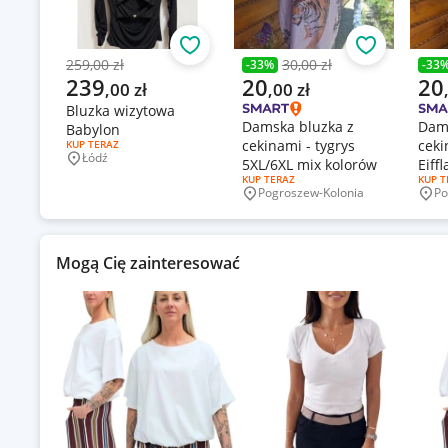
Obserwuj
Obserwuj
259,00 zł
30,00 zł
-
33
%
-
33
Poprzednia cena
Poprzednia cena
Popr
Aktualna cena
Aktualna cena
Aktu
239
20
20
,
00
zł
,
00
zł
Bluzka wizytowa
Damska bluzka z
Dams
Babylon
cekinami - tygrys
ceki
RODZAJ OFERTY:
KUP TERAZ
Łódź
5XL/6XL mix kolorów
Eiff
Miejscowość
RODZAJ OFERTY:
KUP TERAZ
RODZA
KUP T
kolo
Pogroszew-Kolonia
Po
Miejscowość
Mie
Mogą Cię zainteresować