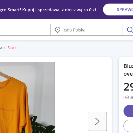
SPRAW
egro Smart! Kupuj i sprzedawaj z dostawą za 0 zł
Miasto
szu
ka
Bluzki
Blu
ove
2
S