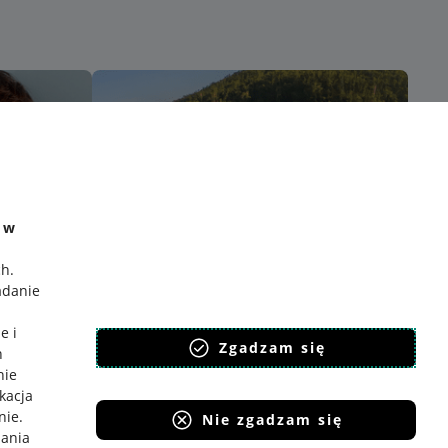
e w
ch
.
adanie
e i
Zgadzam się
h
nie
ikacja
nie
.
Nie zgadzam się
iania