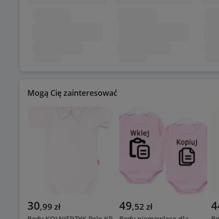
Mogą Cię zainteresować
30
49
4
,
99
zł
,
52
zł
Body KOŁNIERZYK Polo KR
Body niemowlęce dla
Bo