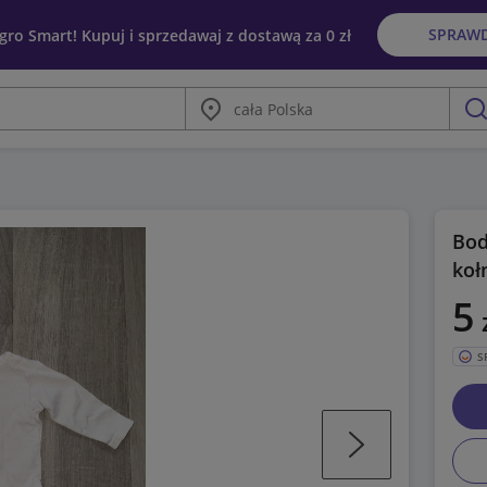
SPRAW
egro Smart! Kupuj i sprzedawaj z dostawą za 0 zł
Miasto
szu
Bod
koł
5
S