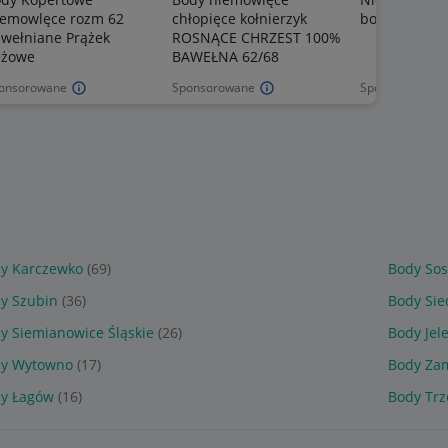
emowlęce rozm 62
chłopięce kołnierzyk
body Nicol, r
wełniane Prążek
ROSNĄCE CHRZEST 100%
eżowe
BAWEŁNA 62/68
onsorowane
Sponsorowane
Sponsorowane
y Karczewko
(69)
Body So
y Szubin
(36)
Body Sie
y Siemianowice Śląskie
(26)
Body Jel
y Wytowno
(17)
Body Za
y Łagów
(16)
Body Tr