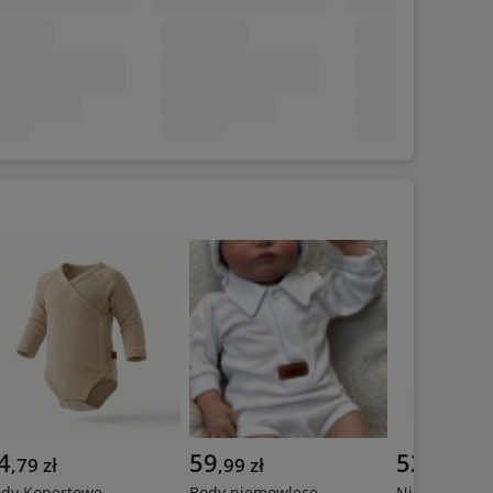
4
59
52
,
79
zł
,
99
zł
,
94
zł
dy Kopertowe
Body niemowlęce
Niemowlęce 