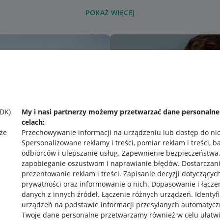
POKAŻ WIĘCEJ
SDK)
My i nasi partnerzy możemy przetwarzać dane personaln
celach:
że
Przechowywanie informacji na urządzeniu lub dostęp do ni
Spersonalizowane reklamy i treści, pomiar reklam i treści, b
odbiorców i ulepszanie usług
.
Zapewnienie bezpieczeństwa,
zapobieganie oszustwom i naprawianie błędów
.
Dostarczani
prezentowanie reklam i treści
.
Zapisanie decyzji dotyczącyc
prywatności oraz informowanie o nich
.
Dopasowanie i łącze
danych z innych źródeł
.
Łączenie różnych urządzeń
.
Identyf
urządzeń na podstawie informacji przesyłanych automatycz
rawne
Pobierz aplikację
Twoje dane personalne przetwarzamy również w celu ułatw