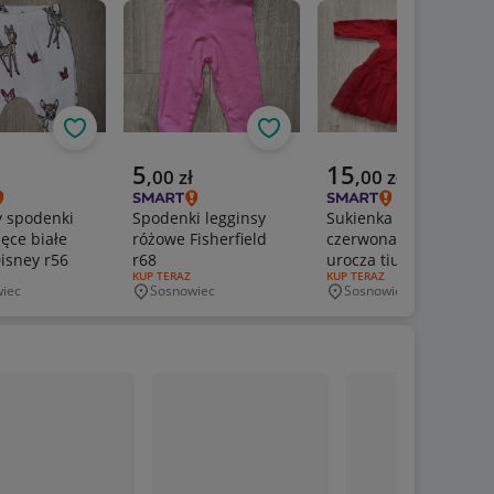
Obserwuj
Obserwuj
Obs
a cena
Aktualna cena
Aktualna cena
5
15
,
00
zł
,
00
zł
y spodenki
Spodenki legginsy
Sukienka z body
ęce białe
różowe Fisherfield
czerwona piękna
isney r56
r68
urocza tiul r68
ERTY:
RODZAJ OFERTY:
KUP TERAZ
RODZAJ OFERTY:
KUP TERAZ
iec
Sosnowiec
Sosnowiec
wość
Miejscowość
Miejscowość