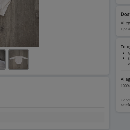
Dos
Alle
z pak
To o
M
S
o
Alle
100% 
Odpow
całoś