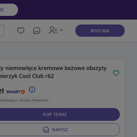
DŹ
WYSTAW
kaj
y niemowlęce kremowe beżowe obszyty
nierzyk Cool Club r62
Obserwuj
zł
PRZEDAJĄCY: OSOBA PRYWATNA
KUP TERAZ
NAPISZ