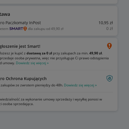
tawa
gro Paczkomaty InPost
10
,95
zł
0
zł
ietem
dla zakupu od 49,90 zł
głoszenie jest Smart!
ożesz je kupić z
dostawą za 0 zł
przy zakupach za min.
49,90 zł
.
przedaje osoba prywatna, więc nie przysługuje Ci prawo odstąpienia
d umowy.
Dowiedz się więcej »
gro Ochrona Kupujących
zakupów ze zwrotem pieniędzy do 48h.
Dowiedz się więcej »
iedzialność za wykonanie umowy sprzedaży i wysyłkę ponosi w
ci osoba sprzedająca.