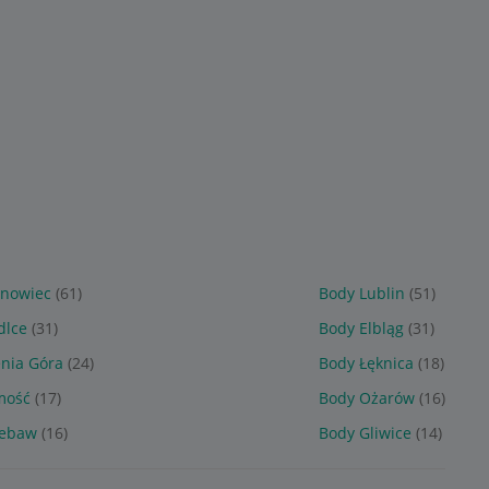
. 62
bliźniaków Twins r. 62
Niemowlęce rozm 62
Bawełniane Prążek
Kremowe
Sponsorowane
Sponsorowane
snowiec
(61)
Body Lublin
(51)
dlce
(31)
Body Elbląg
(31)
enia Góra
(24)
Body Łęknica
(18)
mość
(17)
Body Ożarów
(16)
zebaw
(16)
Body Gliwice
(14)