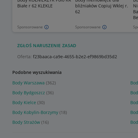
Białe r 62 KLEKLE
bliźniaków Copiuj Wklej r.
Ni
62
Ba
B
Sponsorowane
Sponsorowane
Sp
ZGŁOŚ NARUSZENIE ZASAD
Oferta:
f23baaca-ca9e-4655-b2e2-ef9869bd35d2
Podobne wyszukiwania
Body Warszawa
(362)
Bod
Body Bydgoszcz
(36)
Bod
Body Kielce
(30)
Bod
Body Kobylin-Borzymy
(18)
Bod
Body Strażów
(16)
Bod