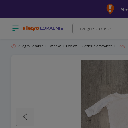
All
Otwórz menu z kategoriami
Allegro Lokalnie
Dziecko
Odzież
Odzież niemowlęca
Body