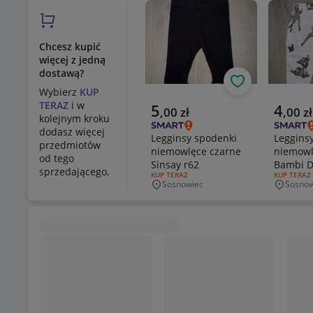
Chcesz kupić
więcej z jedną
dostawą?
Obserwuj
Wybierz
KUP
TERAZ
i w
Aktualna cena
Aktualn
5
4
,
00
zł
,
00
zł
kolejnym kroku
dodasz więcej
Legginsy spodenki
Leggins
przedmiotów
niemowlęce czarne
niemowl
od tego
Sinsay r62
Bambi D
sprzedającego.
RODZAJ OFERTY:
KUP TERAZ
RODZAJ OF
KUP TERAZ
Sosnowiec
Sosnow
Miejscowość
Miejsco