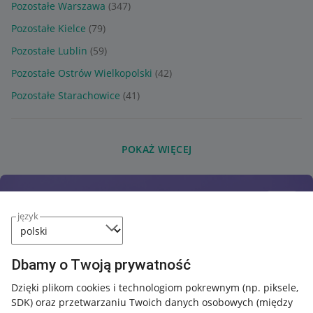
Pozostałe Warszawa
(347)
Pozostałe Kielce
(79)
Pozostałe Lublin
(59)
Pozostałe Ostrów Wielkopolski
(42)
Pozostałe Starachowice
(41)
POKAŻ WIĘCEJ
język
Dbamy o Twoją prywatność
Dzięki plikom cookies i technologiom pokrewnym
(np. piksele,
SDK)
oraz przetwarzaniu Twoich danych osobowych
(między