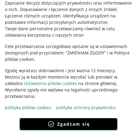
Informacje prawne
Zapisanie decyzji dotyczących prywatności oraz informowanie
o nich
.
Dopasowanie i łączenie danych z innych źródeł
.
Regulamin
Łączenie różnych urządzeń
.
Identyfikacja urządzeń na
podstawie informacji przesyłanych automatycznie
.
Polityka plików "cookies"
Twoje dane personalne przetwarzamy również w celu
ułatwiania korzystania z naszych stron
Ustawienia plików "cookies"
Cele przetwarzania szczegółowo opisane są w ustawieniach
Udostępnianie lokalizacji
dostępnych pod przyciskiem: “ZMIENIAM ZGODY” i w Polityce
Informacje dla Aktu o Usługach Cyfrowych
plików cookies.
Zgodę wyrażasz dobrowolnie i jest ważna 12 miesięcy.
Pobierz aplikację
Możesz ją w każdym momencie wycofać lub ponowić w
zakładce
Ustawienia plików cookies
na stronie głównej.
Wycofanie zgody nie wpływa na legalność uprzedniego
przetwarzania.
polityka plików cookies
polityka ochrony prywatności
Zgadzam się