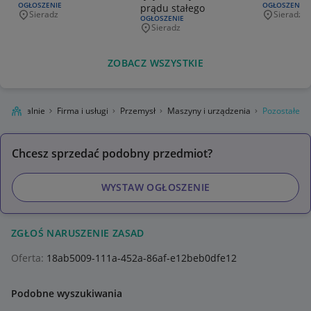
RODZAJ OFERTY:
OGŁOSZENIE
RODZAJ OFERT
OGŁOSZENIE
prądu stałego
Sieradz
Sieradz
Miejscowość
Miejscowo
RODZAJ OFERTY:
OGŁOSZENIE
Sieradz
Miejscowość
ZOBACZ WSZYSTKIE
gro Lokalnie
Firma i usługi
Przemysł
Maszyny i urządzenia
Pozostałe
Chcesz sprzedać podobny przedmiot?
WYSTAW OGŁOSZENIE
ZGŁOŚ NARUSZENIE ZASAD
Oferta:
18ab5009-111a-452a-86af-e12beb0dfe12
Podobne wyszukiwania