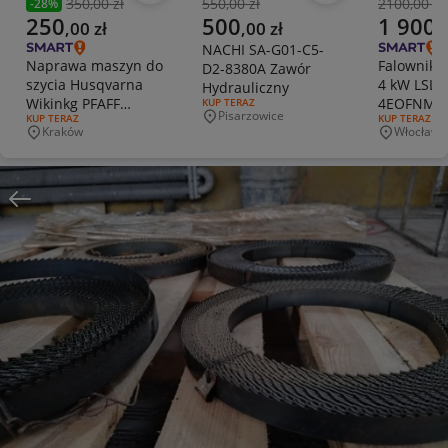
350,00 zł
550,00 zł
2100,00 zł
-
28
%
Poprzednia cena
Poprzednia cena
Poprzedni
Aktualna cena
Aktualna cena
Aktualna 
250
500
1 900
,
00
zł
,
00
zł
,
NACHI SA-G01-C5-
Naprawa maszyn do
Falownik
D2-8380A Zawór
szycia Husqvarna
4 kW LSLV
Hydrauliczny
Wikinkg PFAFF
4EOFNM n
RODZAJ OFERTY:
KUP TERAZ
Pisarzowice
RODZAJ OFERTY:
KUP TERAZ
RODZAJ OFERT
KUP TERAZ
tel.601820399 do
Miejscowość
Kraków
Włocławe
Miejscowość
Miejscowo
ustalenia