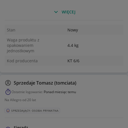
Kontakt: najlepiej widomość SMS - 506158667 - oddzwonię
WIĘCEJ
Stan
Nowy
Waga produktu z
opakowaniem
4.4 kg
jednostkowym
Kod producenta
KT 6/6
Sprzedaje
Tomasz (tomciata)
Ostatnie logowanie:
Ponad miesiąc temu
Na Allegro od 20 lat
SPRZEDAJĄCY: OSOBA PRYWATNA
Sieradz