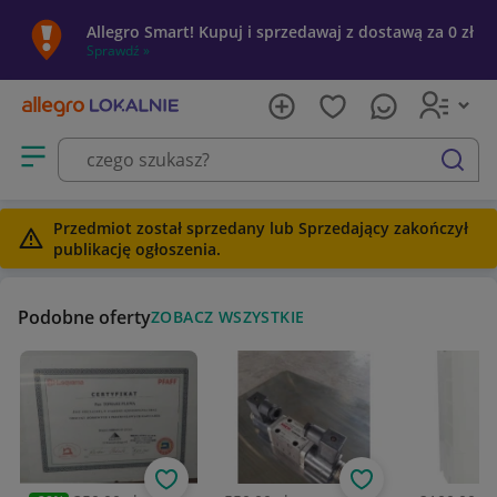
Allegro Smart! Kupuj i sprzedawaj z dostawą za 0 zł
Sprawdź »
Otwórz menu z kategoriami
szukaj
Przedmiot został sprzedany lub Sprzedający zakończył
publikację ogłoszenia.
Podobne oferty
ZOBACZ WSZYSTKIE
Obserwuj
Obserwuj