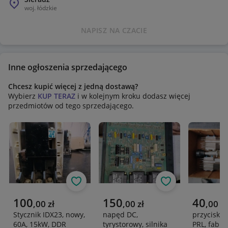
woj.
łódzkie
NAPISZ NA CZACIE
Inne ogłoszenia sprzedającego
Chcesz kupić więcej z jedną dostawą?
Wybierz
KUP TERAZ
i w kolejnym kroku dodasz więcej
przedmiotów od tego sprzedającego.
Obserwuj
Obserwuj
Aktualna cena
Aktualna cena
Aktualna 
100
150
40
,
00
zł
,
00
zł
,
00
zł
Stycznik IDX23, nowy,
napęd DC,
przycisk s
60A, 15kW, DDR
tyrystorowy, silnika
PRL, fabry