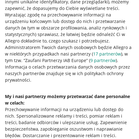
innymi unikalne identyfikatory, dane przeglądarki)
, możemy
zapewnić, że dopasujemy do Ciebie wyświetlane treści.
Wyrażając zgodę na przechowywanie informacji na
urządzeniu końcowym lub dostęp do nich i przetwarzanie
danych (w tym w obszarze profilowania, analiz rynkowych i
statystycznych) sprawiasz, że łatwiej będzie odnaleźć Ci w
Allegro dokładnie to, czego szukasz i potrzebujesz.
Administratorem Twoich danych osobowych będzie Allegro a
w niektórych przypadkach nasi partnerzy (
17
partnerów
), w
tym tzw. “Zaufani Partnerzy IAB Europe” (
9
partnerów
).
Przydatne informacje
Informacja o celach przetwarzania danych osobowych przez
naszych partnerów znajduje się w ich politykach ochrony
prywatności.
Jak to działa
Napisz do nas
My i nasi partnerzy możemy przetwarzać dane personalne
w celach:
Allegro Gadane dla sprzedających
Przechowywanie informacji na urządzeniu lub dostęp do
Allegro Gadane dla kupujących
nich
.
Spersonalizowane reklamy i treści, pomiar reklam i
treści, badanie odbiorców i ulepszanie usług
.
Zapewnienie
Mapa miejscowości
bezpieczeństwa, zapobieganie oszustwom i naprawianie
błędów
.
Dostarczanie i prezentowanie reklam i treści
.