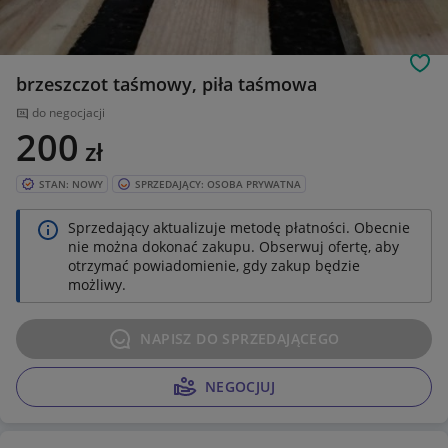
Obs
brzeszczot taśmowy, piła taśmowa
do negocjacji
200
zł
STAN: NOWY
SPRZEDAJĄCY: OSOBA PRYWATNA
Sprzedający aktualizuje metodę płatności. Obecnie
nie można dokonać zakupu. Obserwuj ofertę, aby
otrzymać powiadomienie, gdy zakup będzie
możliwy.
NAPISZ DO SPRZEDAJĄCEGO
NEGOCJUJ