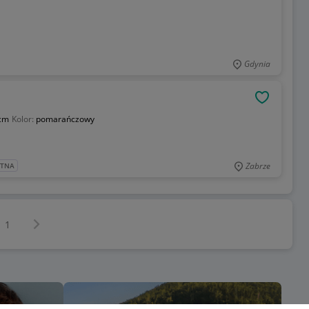
Gdynia
OBSERWU
cm
Kolor:
pomarańczowy
Zabrze
ATNA
Następna strona
z
1