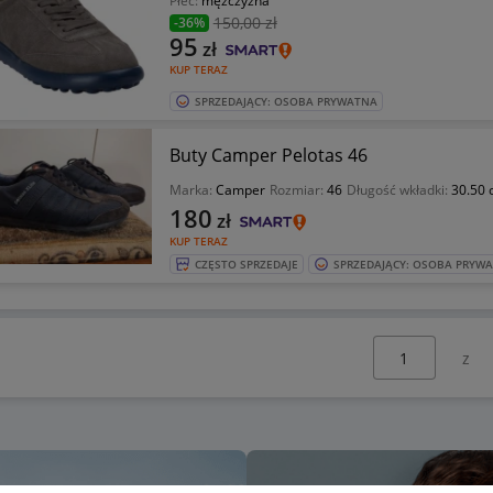
Płeć:
mężczyzna
150
,00 zł
-36%
95
zł
KUP TERAZ
SPRZEDAJĄCY: OSOBA PRYWATNA
Buty Camper Pelotas 46
Marka:
Camper
Rozmiar:
46
Długość wkładki:
30.50 
180
zł
KUP TERAZ
CZĘSTO SPRZEDAJE
SPRZEDAJĄCY: OSOBA PRYW
Wybierz stronę: