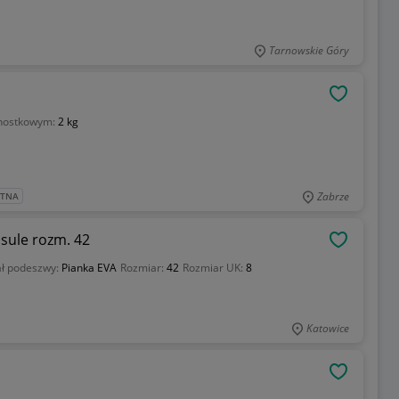
Tarnowskie Góry
OBSERWU
dnostkowym:
2 kg
Zabrze
ATNA
sule rozm. 42
OBSERWU
ał podeszwy:
Pianka EVA
Rozmiar:
42
Rozmiar UK:
8
Katowice
OBSERWU