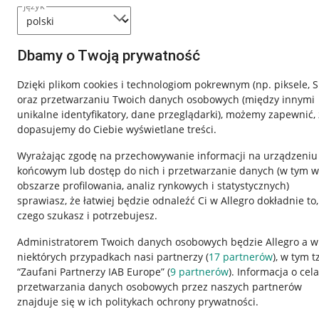
język
Dbamy o Twoją prywatność
Dzięki plikom cookies i technologiom pokrewnym
(np. piksele, 
oraz przetwarzaniu Twoich danych osobowych
(między innymi
unikalne identyfikatory, dane przeglądarki)
, możemy zapewnić, 
dopasujemy do Ciebie wyświetlane treści.
Wyrażając zgodę na przechowywanie informacji na urządzeniu
końcowym lub dostęp do nich i przetwarzanie danych (w tym w
obszarze profilowania, analiz rynkowych i statystycznych)
sprawiasz, że łatwiej będzie odnaleźć Ci w Allegro dokładnie to,
Nawigacja
czego szukasz i potrzebujesz.
Przydatne informacje
Informacje p
Administratorem Twoich danych osobowych będzie Allegro a w
niektórych przypadkach nasi partnerzy (
17
partnerów
), w tym t
Jak to działa
Regulamin
“Zaufani Partnerzy IAB Europe” (
9
partnerów
). Informacja o cel
Napisz do nas
Polityka plików
przetwarzania danych osobowych przez naszych partnerów
znajduje się w ich politykach ochrony prywatności.
Allegro Gadane dla sprzedających
Ustawienia plik