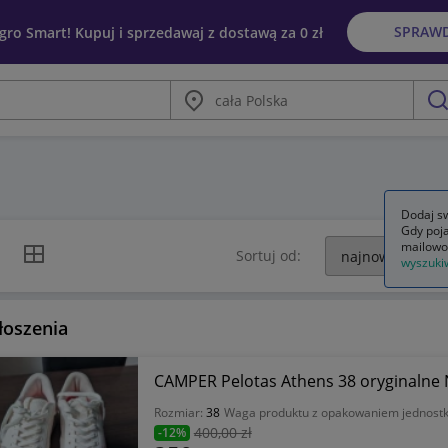
SPRAW
egro Smart! Kupuj i sprzedawaj z dostawą za 0 zł
Miasto
szu
Dodaj sw
Gdy poja
mailowo
k listy
Widok siatki
Sortuj od:
wyszuki
łoszenia
CAMPER Pelotas Athens 38 oryginalne
Rozmiar:
38
Waga produktu z opakowaniem jednos
400
,00 zł
-12%