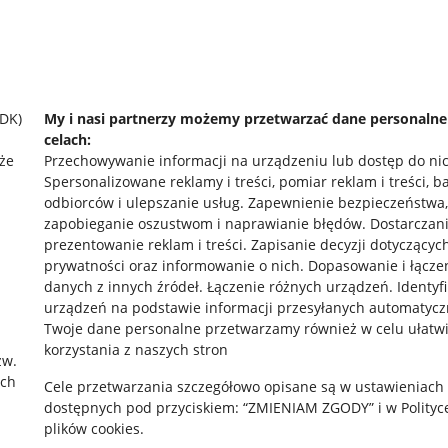
SDK)
My i nasi partnerzy możemy przetwarzać dane personaln
celach:
że
Przechowywanie informacji na urządzeniu lub dostęp do ni
Spersonalizowane reklamy i treści, pomiar reklam i treści, b
odbiorców i ulepszanie usług
.
Zapewnienie bezpieczeństwa,
zapobieganie oszustwom i naprawianie błędów
.
Dostarczani
prezentowanie reklam i treści
.
Zapisanie decyzji dotyczącyc
prywatności oraz informowanie o nich
.
Dopasowanie i łącze
danych z innych źródeł
.
Łączenie różnych urządzeń
.
Identyf
urządzeń na podstawie informacji przesyłanych automatycz
rawne
Pobierz aplikację
Twoje dane personalne przetwarzamy również w celu ułatw
korzystania z naszych stron
zw.
ach
Cele przetwarzania szczegółowo opisane są w ustawieniach
 "cookies"
dostępnych pod przyciskiem: “ZMIENIAM ZGODY” i w Polityc
plików cookies.
ów "cookies"