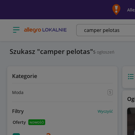
All
Otwórz menu z kategoriami
Szukasz
camper pelotas
5
ogłoszeń
Kategorie
Wido
Moda
5
Og
Filtry
Wyczyść
Oferty
NOWOŚĆ!