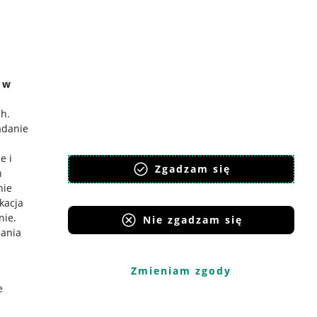
e w
ch
.
adanie
e i
Zgadzam się
h
nie
ikacja
nie
.
Nie zgadzam się
iania
Zmieniam zgody
e