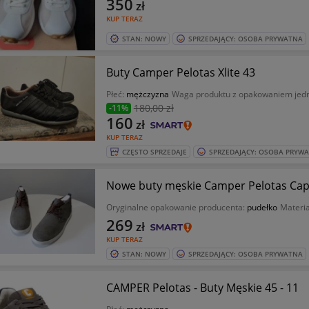
350
zł
KUP TERAZ
STAN: NOWY
SPRZEDAJĄCY: OSOBA PRYWATNA
Buty Camper Pelotas Xlite 43
Płeć:
mężczyzna
Waga produktu z opakowaniem je
180
,00 zł
-11%
160
zł
KUP TERAZ
CZĘSTO SPRZEDAJE
SPRZEDAJĄCY: OSOBA PRYW
Nowe buty męskie Camper Pelotas Cap
Oryginalne opakowanie producenta:
pudełko
Materi
269
zł
KUP TERAZ
STAN: NOWY
SPRZEDAJĄCY: OSOBA PRYWATNA
CAMPER Pelotas - Buty Męskie 45 - 11