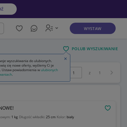
DŹ
WYSTAW
kaj
POLUB WYSZUKIWANIE
Zamknij wskazówkę
oje wyszukiwania do ulubionych.
wią się nowe oferty, wyślemy Ci je
Wybierz stronę:
. Ustaw powiadomienia w
ulubionych
Następna 
z
1
waniach
.
 NOWE!
OBSERWU
tkowym:
1 kg
Długość wkładki:
25 cm
Kolor:
biały