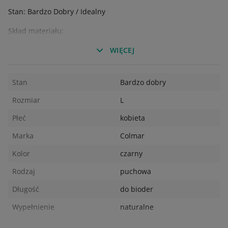
Stan: Bardzo Dobry / Idealny
Skład materiału:
100% Nylon
Wypełnienie:
WIĘCEJ
90% puch kaczy + 10% pierze kacze
Wymiary:
Stan
Bardzo dobry
Wszystkie wymiary podawane są w centymetrach. Granica
błędu +/- 1 cm.
Rozmiar
L
Długość całkowita - 57
Szerokość pod pachami - 46
Płeć
kobieta
Długość rękawa od kołnierzyka - 70
Marka
Colmar
Długość rękawa od pachy - 47
Kolor
czarny
Rodzaj
puchowa
Długość
do bioder
Wypełnienie
naturalne