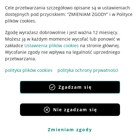
Cele przetwarzania szczegółowo opisane są w ustawieniach
Udostępnianie lokalizacji
dostępnych pod przyciskiem: “ZMIENIAM ZGODY” i w Polityce
Informacje dla Aktu o Usługach Cyfrowych
plików cookies.
Zgodę wyrażasz dobrowolnie i jest ważna 12 miesięcy.
Pobierz aplikację
Możesz ją w każdym momencie wycofać lub ponowić w
zakładce
Ustawienia plików cookies
na stronie głównej.
Wycofanie zgody nie wpływa na legalność uprzedniego
przetwarzania.
polityka plików cookies
polityka ochrony prywatności
Zgadzam się
Nie zgadzam się
Korzystanie z serwisu oznacza akceptację
regulaminu
.
Zmieniam zgody