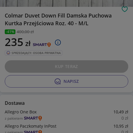
Obs
Colmar Duvet Down Fill Damska Puchowa
Kurtka Przejściowa Roz. 40 - M/L
400
,00 zł
-41%
235
zł
SPRZEDAJĄCY: OSOBA PRYWATNA
KUP TERAZ
NAPISZ
Dostawa
Allegro One Box
10
,49
zł
0
zł
z pakietem
Allegro Paczkomaty InPost
10
,95
zł
0
zł
z pakietem