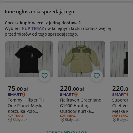
Inne ogłoszenia sprzedającego
Chcesz kupić więcej z jedną dostawą?
Wybierz
KUP TERAZ
i w kolejnym kroku dodasz więcej
przedmiotów od tego sprzedającego.
Obserwuj
Obserwuj
Aktualna cena
Aktualna cena
Aktualna 
75
220
220
,
00
zł
,
00
zł
,
00
Tommy Hilfiger TH
Fjallraven Greenland
Superdry 
One Planet Męska
G1000 Hunting
Gilet Ves
Koszulka Polo
Outdoor Kurtka
Męska Kam
RODZAJ OFERTY:
KUP TERAZ
RODZAJ OFERTY:
KUP TERAZ
RODZAJ OFERT
KUP TERAZ
Rozmiar M
Vintahe 80's Rozmiar
Rozmiar L
Białystok
Białystok
Białystok
Miejscowość
Miejscowość
Miejscowo
XL
ZOBACZ WSZYSTKIE