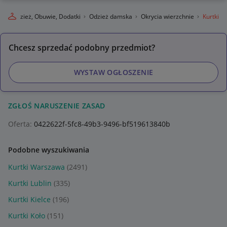
da
Odzież, Obuwie, Dodatki
Odzież damska
Okrycia wierzchnie
Kurtki
Chcesz sprzedać podobny przedmiot?
WYSTAW OGŁOSZENIE
ZGŁOŚ NARUSZENIE ZASAD
Oferta:
0422622f-5fc8-49b3-9496-bf519613840b
Podobne wyszukiwania
Kurtki Warszawa
(2491)
Kurtki Lublin
(335)
Kurtki Kielce
(196)
Kurtki Koło
(151)