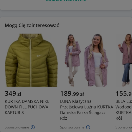
Mogą Cię zainteresować
349
189
155
zł
,
99
zł
,
9
KURTKA DAMSKA NIKE
LUNA Klasyczna
BELA Lu
DOWN FILL PUCHOWA
Przejściowa Luźna KURTKA
Wodoodp
KAPTUR S
Damska Parka Ściągacz
KURTKA
Róż
Róż
Sponsorowane
Sponsorowane
Sponsoro