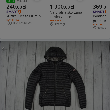
350,00 zł
-
31
%
Poprzednia cena
Aktualna cena
Aktualna cena
Aktualna 
240
1 000
369
,
00
zł
,
00
zł
,
00
Naturalna skórzana
kurtka Ciesse Piumini
Bombera c
kurtka z lisem
RODZAJ OFERTY:
KUP TERAZ
premium
RODZAJ OFERTY:
KUP TERAZ
JELCZ-LASKOWICE
Przemęt
Miejscowość
RODZAJ OFERT
KUP TERAZ
Miejscowość
Nowy Sąc
Miejscowo