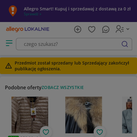
Allegro Smart! Kupuj i sprzedawaj z dostawą za 0 zł
Sprawdź »
Otwórz menu z kategoriami
szukaj
Przedmiot został sprzedany lub Sprzedający zakończył
publikację ogłoszenia.
Podobne oferty
ZOBACZ WSZYSTKIE
Obserwuj
Obserwuj