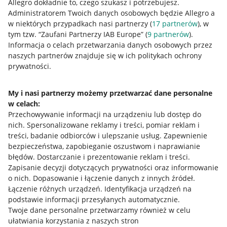
Allegro dokładnie to, czego szukasz i potrzebujesz.
Administratorem Twoich danych osobowych będzie Allegro a
w niektórych przypadkach nasi partnerzy (
17
partnerów
), w
tym tzw. “Zaufani Partnerzy IAB Europe” (
9
partnerów
).
Przydatne informacje
Informacja o celach przetwarzania danych osobowych przez
naszych partnerów znajduje się w ich politykach ochrony
prywatności.
Jak to działa
Napisz do nas
My i nasi partnerzy możemy przetwarzać dane personalne
w celach:
Allegro Gadane dla sprzedających
Przechowywanie informacji na urządzeniu lub dostęp do
Allegro Gadane dla kupujących
nich
.
Spersonalizowane reklamy i treści, pomiar reklam i
treści, badanie odbiorców i ulepszanie usług
.
Zapewnienie
Mapa miejscowości
bezpieczeństwa, zapobieganie oszustwom i naprawianie
błędów
.
Dostarczanie i prezentowanie reklam i treści
.
Informacje prawne
Zapisanie decyzji dotyczących prywatności oraz informowanie
o nich
.
Dopasowanie i łączenie danych z innych źródeł
.
Regulamin
Łączenie różnych urządzeń
.
Identyfikacja urządzeń na
podstawie informacji przesyłanych automatycznie
.
Polityka plików "cookies"
Twoje dane personalne przetwarzamy również w celu
ułatwiania korzystania z naszych stron
Ustawienia plików "cookies"