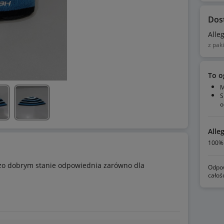
Dos
Alle
z pak
To o
M
S
o
Alle
100% 
zo dobrym stanie odpowiednia zarówno dla
Odpow
całoś