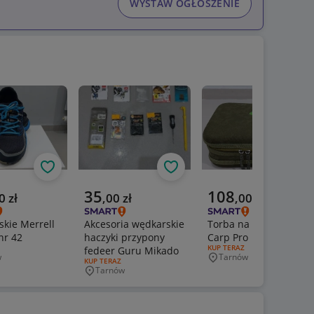
WYSTAW OGŁOSZENIE
Obserwuj
Obserwuj
Obs
a cena
Aktualna cena
Aktualna cena
35
108
0
zł
,
00
zł
,
00
zł
skie Merrell
Akcesoria wędkarskie
Torba na akcesoria
nr 42
haczyki przypony
Carp Pro
ERTY:
RODZAJ OFERTY:
KUP TERAZ
fedeer Guru Mikado
w
Tarnów
wość
Miejscowość
RODZAJ OFERTY:
KUP TERAZ
Tarnów
Miejscowość