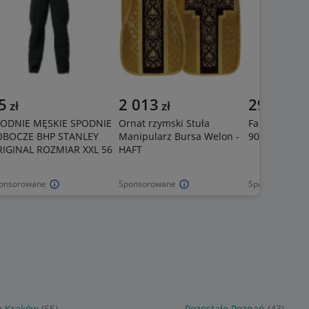
5
2 013
29
zł
zł
zł
PODNIE MĘSKIE SPODNIE
Ornat rzymski Stuła
Fartuch gast
OBOCZE BHP STANLEY
Manipularz Bursa Welon -
90 cm CZAR
IGINAL ROZMIAR XXL 56
HAFT
onsorowane
Sponsorowane
Sponsorowane
e Kraków
(65)
Pozostałe Poznań
(43)