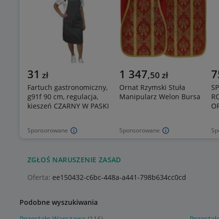
31
1 347
7
zł
,
50
zł
Fartuch gastronomiczny,
Ornat Rzymski Stuła
S
g91f 90 cm, regulacja,
Manipularz Welon Bursa
R
kieszeń CZARNY W PASKI
OR
Sponsorowane
Sponsorowane
Sp
ZGŁOŚ NARUSZENIE ZASAD
Oferta:
ee150432-c6bc-448a-a441-798b634cc0cd
Podobne wyszukiwania
Pozostałe Warszawa
(116)
Pozostał