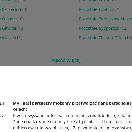
e Szczecin
(28)
Pozostałe Lublin
(27)
e Olkusz
(16)
Pozostałe Tomaszów Mazo
e Gliwice
(13)
Pozostałe Bydgoszcz
(12)
 Kielce
(11)
Pozostałe Zielona Góra
(11
POKAŻ WIĘCEJ
SDK)
My i nasi partnerzy możemy przetwarzać dane personaln
celach:
że
Przechowywanie informacji na urządzeniu lub dostęp do ni
Spersonalizowane reklamy i treści, pomiar reklam i treści, b
odbiorców i ulepszanie usług
.
Zapewnienie bezpieczeństwa,