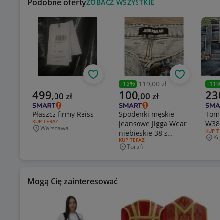
Podobne oferty
ZOBACZ WSZYSTKIE
Obserwuj
Obserwuj
119,00 zł
-
15
%
-
11
Poprzednia cena
Popr
Aktualna cena
Aktualna cena
Aktu
499
100
23
,
00
zł
,
00
zł
Płaszcz firmy Reiss
Spodenki męskie
Tomm
RODZAJ OFERTY:
KUP TERAZ
jeansowe Jigga Wear
W38
Warszawa
Miejscowość
RODZA
KUP T
niebieskie 38 z
Kr
Mie
RODZAJ OFERTY:
KUP TERAZ
przetarciami
Toruń
Miejscowość
Mogą Cię zainteresować