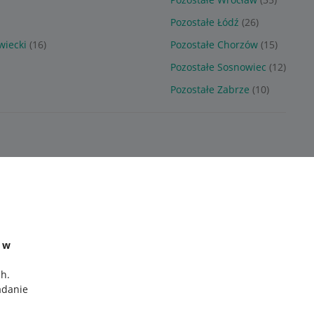
Pozostałe Łódź
(26)
wiecki
(16)
Pozostałe Chorzów
(15)
Pozostałe Sosnowiec
(12)
)
Pozostałe Zabrze
(10)
e w
ch
.
adanie