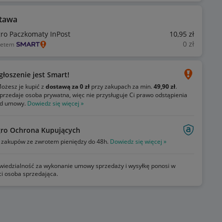
tawa
gro Paczkomaty InPost
10
,95
zł
0
zł
ietem
głoszenie jest Smart!
ożesz je kupić z
dostawą za 0 zł
przy zakupach za min.
49,90 zł
.
przedaje osoba prywatna, więc nie przysługuje Ci prawo odstąpienia
d umowy.
Dowiedz się więcej »
gro Ochrona Kupujących
zakupów ze zwrotem pieniędzy do 48h.
Dowiedz się więcej »
iedzialność za wykonanie umowy sprzedaży i wysyłkę ponosi w
ci osoba sprzedająca.