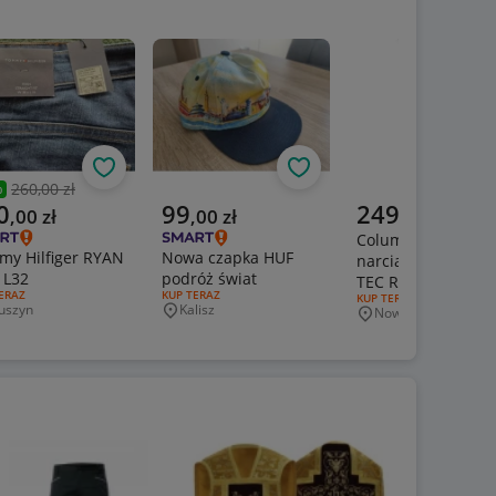
Obserwuj
Obserwuj
260,00 zł
%
zednia cena
alna cena
Aktualna cena
Aktualna cena
0
99
249
,
00
zł
,
00
zł
,
00
zł
Columbia spodnie
y Hilfiger RYAN
Nowa czapka HUF
narciarskie OMNI
 L32
podróż świat
TEC Ridge L
J OFERTY:
ERAZ
RODZAJ OFERTY:
KUP TERAZ
RODZAJ OFERTY:
KUP TERAZ
uszyn
Kalisz
Nowy Sącz
jscowość
Miejscowość
Miejscowość