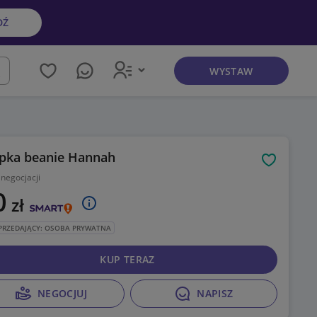
DŹ
WYSTAW
kaj
pka beanie Hannah
Obserwuj
 negocjacji
0
zł
PRZEDAJĄCY: OSOBA PRYWATNA
KUP TERAZ
NEGOCJUJ
NAPISZ