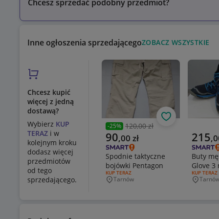
Chcesz sprzedać podobny przedmiot?
Inne ogłoszenia sprzedającego
ZOBACZ WSZYSTKIE
Chcesz kupić
więcej z jedną
dostawą?
Obserwuj
Wybierz
KUP
120,00 zł
-
25
%
Poprzednia cena
TERAZ
i w
Aktualna cena
Aktualn
90
215
,
00
zł
,
0
kolejnym kroku
dodasz więcej
Spodnie taktyczne
Buty mę
przedmiotów
bojówki Pentagon
Glove 3 
od tego
RODZAJ OFERTY:
KUP TERAZ
RODZAJ OF
KUP TERAZ
sprzedającego.
Tarnów
Tarnó
Miejscowość
Miejsco