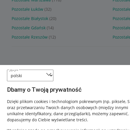
Pozostałe Łuków
(32)
Pozostał
Pozostałe Białystok
(20)
Pozostał
Pozostałe Gdańsk
(14)
Pozostał
Pozostałe Rzeszów
(12)
Pozostałe
język
Dbamy o Twoją prywatność
Dzięki plikom cookies i technologiom pokrewnym
(np. piksele, 
oraz przetwarzaniu Twoich danych osobowych
(między innymi
unikalne identyfikatory, dane przeglądarki)
, możemy zapewnić, 
dopasujemy do Ciebie wyświetlane treści.