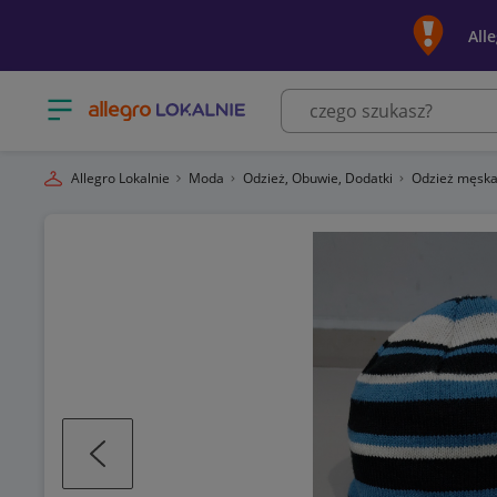
All
Otwórz menu z kategoriami
Allegro Lokalnie
Moda
Odzież, Obuwie, Dodatki
Odzież męsk