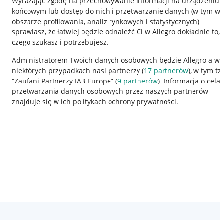
Wyrażając zgodę na przechowywanie informacji na urządzeniu
końcowym lub dostęp do nich i przetwarzanie danych (w tym w
obszarze profilowania, analiz rynkowych i statystycznych)
sprawiasz, że łatwiej będzie odnaleźć Ci w Allegro dokładnie to,
czego szukasz i potrzebujesz.
Administratorem Twoich danych osobowych będzie Allegro a w
Nawigacja
niektórych przypadkach nasi partnerzy (
17
partnerów
), w tym t
Przydatne informacje
Informacje p
“Zaufani Partnerzy IAB Europe” (
9
partnerów
). Informacja o cel
przetwarzania danych osobowych przez naszych partnerów
Jak to działa
Regulamin
znajduje się w ich politykach ochrony prywatności.
Napisz do nas
Polityka plików
Allegro Gadane dla sprzedających
Ustawienia plik
Allegro Gadane dla kupujących
Udostępnianie l
Mapa miejscowości
Informacje dla
Korzystanie z serwisu oznacza akceptację
regulaminu
.