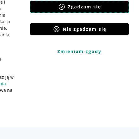
e i
Zgadzam się
h
nie
ikacja
nie
.
Nie zgadzam się
iania
Zmieniam zgody
e
sz ją w
nia
ywa na