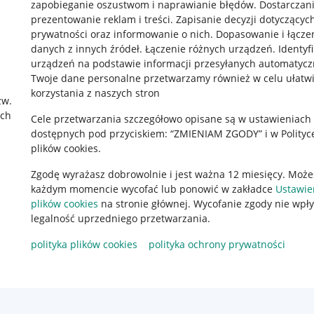
zapobieganie oszustwom i naprawianie błędów
.
Dostarczani
prezentowanie reklam i treści
.
Zapisanie decyzji dotyczącyc
prywatności oraz informowanie o nich
.
Dopasowanie i łącze
danych z innych źródeł
.
Łączenie różnych urządzeń
.
Identyf
urządzeń na podstawie informacji przesyłanych automatycz
Twoje dane personalne przetwarzamy również w celu ułatw
korzystania z naszych stron
zw.
rawne
Pobierz aplikację
ach
Cele przetwarzania szczegółowo opisane są w ustawieniach
dostępnych pod przyciskiem: “ZMIENIAM ZGODY” i w Polityc
plików cookies.
 "cookies"
Zgodę wyrażasz dobrowolnie i jest ważna 12 miesięcy. Może
każdym momencie wycofać lub ponowić w zakładce
Ustawie
ów "cookies"
plików cookies
na stronie głównej. Wycofanie zgody nie wpł
okalizacji
legalność uprzedniego przetwarzania.
 Aktu o Usługach Cyfrowych
polityka plików cookies
polityka ochrony prywatności