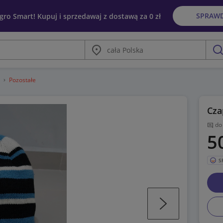
SPRAW
egro Smart! Kupuj i sprzedawaj z dostawą za 0 zł
Miasto
szu
a
Pozostałe
Cza
do
5
S