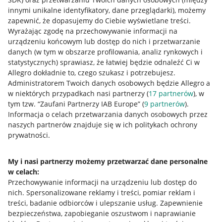
Napisz do nas
innymi unikalne identyfikatory, dane przeglądarki)
, możemy
Allegro Gadane dla sprzedających
zapewnić, że dopasujemy do Ciebie wyświetlane treści.
Wyrażając zgodę na przechowywanie informacji na
Allegro Gadane dla kupujących
urządzeniu końcowym lub dostęp do nich i przetwarzanie
danych (w tym w obszarze profilowania, analiz rynkowych i
Mapa miejscowości
statystycznych) sprawiasz, że łatwiej będzie odnaleźć Ci w
Allegro dokładnie to, czego szukasz i potrzebujesz.
Informacje prawne
Administratorem Twoich danych osobowych będzie Allegro a
w niektórych przypadkach nasi partnerzy (
17
partnerów
), w
Regulamin
tym tzw. “Zaufani Partnerzy IAB Europe” (
9
partnerów
).
Informacja o celach przetwarzania danych osobowych przez
Polityka plików "cookies"
naszych partnerów znajduje się w ich politykach ochrony
prywatności.
Ustawienia plików "cookies"
Udostępnianie lokalizacji
My i nasi partnerzy możemy przetwarzać dane personalne
Informacje dla Aktu o Usługach Cyfrowych
w celach:
Przechowywanie informacji na urządzeniu lub dostęp do
nich
.
Spersonalizowane reklamy i treści, pomiar reklam i
Pobierz aplikację
treści, badanie odbiorców i ulepszanie usług
.
Zapewnienie
bezpieczeństwa, zapobieganie oszustwom i naprawianie