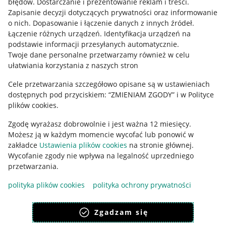
błędów
.
Dostarczanie i prezentowanie reklam i treści
.
Zapisanie decyzji dotyczących prywatności oraz informowanie
o nich
.
Dopasowanie i łączenie danych z innych źródeł
.
Łączenie różnych urządzeń
.
Identyfikacja urządzeń na
podstawie informacji przesyłanych automatycznie
.
Twoje dane personalne przetwarzamy również w celu
ułatwiania korzystania z naszych stron
Cele przetwarzania szczegółowo opisane są w ustawieniach
dostępnych pod przyciskiem: “ZMIENIAM ZGODY” i w Polityce
Korzystanie z serwisu oznacza akceptację
regulaminu
.
plików cookies.
Zgodę wyrażasz dobrowolnie i jest ważna 12 miesięcy.
Możesz ją w każdym momencie wycofać lub ponowić w
zakładce
Ustawienia plików cookies
na stronie głównej.
Wycofanie zgody nie wpływa na legalność uprzedniego
przetwarzania.
polityka plików cookies
polityka ochrony prywatności
Zgadzam się