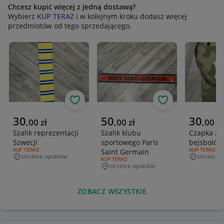
Chcesz kupić więcej z jedną dostawą?
Wybierz
KUP TERAZ
i w kolejnym kroku dodasz więcej
przedmiotów od tego sprzedającego.
Obserwuj
Obserwuj
Aktualna cena
Aktualna cena
Aktualna 
30
50
30
,
00
zł
,
00
zł
,
00
zł
Szalik reprezentacji
Szalik klubu
Czapka z 
Szwecji
sportowego Paris
bejsbolów
RODZAJ OFERTY:
KUP TERAZ
RODZAJ OFERT
KUP TERAZ
Saint Germain
strzelce opolskie
strzelce 
Miejscowość
Miejscowo
RODZAJ OFERTY:
KUP TERAZ
strzelce opolskie
Miejscowość
ZOBACZ WSZYSTKIE