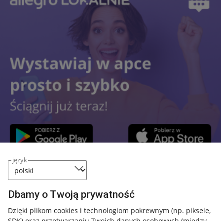
język
Przydatne informacje
Dbamy o Twoją prywatność
Jak to działa
Dzięki plikom cookies i technologiom pokrewnym
(np. piksele,
SDK)
oraz przetwarzaniu Twoich danych osobowych
(między