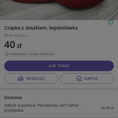
Obs
Czapka z daszkiem, bejsbolówka
do negocjacji
40
zł
SPRZEDAJĄCY: OSOBA PRYWATNA
KUP TERAZ
NEGOCJUJ
NAPISZ
Dostawa
Odbiór w punkcie: Paczkomaty 24/7 InPost -
16
,99
zł
przedpłata