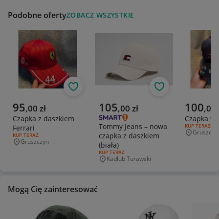
Podobne oferty
ZOBACZ WSZYSTKIE
Obserwuj
Obserwuj
Aktualna cena
Aktualna cena
Aktualna 
95
105
100
,
00
zł
,
00
zł
,
00
Czapka z daszkiem
Czapka f1 
Tommy Jeans – nowa
RODZAJ OFERT
KUP TERAZ
Ferrari
Gruszczy
czapka z daszkiem
Miejscowo
RODZAJ OFERTY:
KUP TERAZ
Gruszczyn
(biała)
Miejscowość
RODZAJ OFERTY:
KUP TERAZ
Kadłub Turawski
Miejscowość
Mogą Cię zainteresować