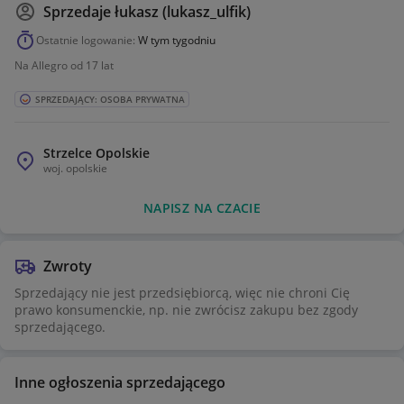
Sprzedaje
łukasz (lukasz_ulfik)
Ostatnie logowanie:
W tym tygodniu
Na Allegro od 17 lat
SPRZEDAJĄCY: OSOBA PRYWATNA
Strzelce Opolskie
woj.
opolskie
NAPISZ NA CZACIE
Zwroty
Sprzedający nie jest przedsiębiorcą, więc nie chroni Cię
prawo konsumenckie, np. nie zwrócisz zakupu bez zgody
sprzedającego.
Inne ogłoszenia sprzedającego