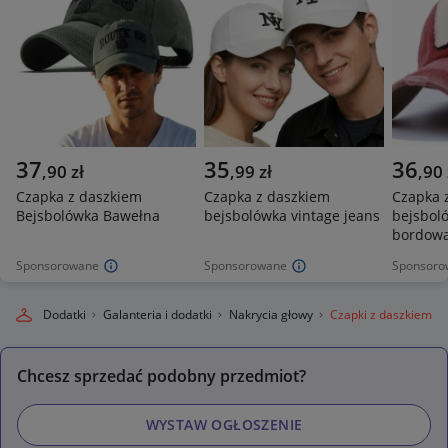
37
35
36
,
90
zł
,
99
zł
,
90
Czapka z daszkiem
Czapka z daszkiem
Czapka 
Bejsbolówka Bawełna
bejsbolówka vintage jeans
bejsbol
bordow
Sponsorowane
Sponsorowane
Sponsoro
Obuwie, Dodatki
Galanteria i dodatki
Nakrycia głowy
Czapki z daszkiem
Chcesz sprzedać podobny przedmiot?
WYSTAW OGŁOSZENIE