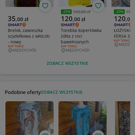
Obserwuj
Obserwuj
160,00 zł
150,
-
25
%
-
20
%
Poprzednia cena
Poprzedni
Aktualna cena
Aktualna cena
Aktualna 
35
120
120
,
00
zł
,
00
zł
,
00
Brelok, zawieszka
Torebka kopertówka
ŁOŻYSKO
szydełkowa z włóczki
żółta z nici
FERSA 330
RODZAJ OFERT
KUP TERAZ
- nowy
bawełnianych
MIĘDZY
Miejscowo
RODZAJ OFERTY:
KUP TERAZ
RODZAJ OFERTY:
KUP TERAZ
MIĘDZYCHÓD
MIĘDZYCHÓD
Miejscowość
Miejscowość
ZOBACZ WSZYSTKIE
Podobne oferty
ZOBACZ WSZYSTKIE