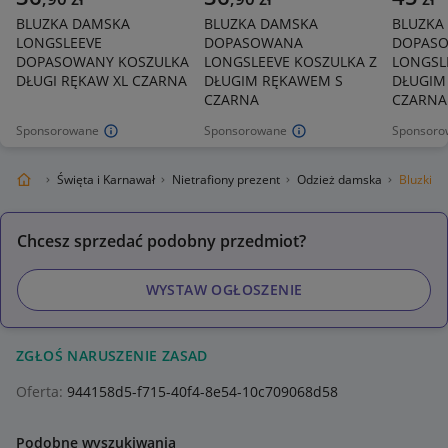
BLUZKA DAMSKA
BLUZKA DAMSKA
BLUZKA
LONGSLEEVE
DOPASOWANA
DOPAS
DOPASOWANY KOSZULKA
LONGSLEEVE KOSZULKA Z
LONGSL
DŁUGI RĘKAW XL CZARNA
DŁUGIM RĘKAWEM S
DŁUGIM
CZARNA
CZARNA
Sponsorowane
Sponsorowane
Sponsoro
i Ogród
Święta i Karnawał
Nietrafiony prezent
Odzież damska
Bluzki
Chcesz sprzedać podobny przedmiot?
WYSTAW OGŁOSZENIE
ZGŁOŚ NARUSZENIE ZASAD
Oferta:
944158d5-f715-40f4-8e54-10c709068d58
Podobne wyszukiwania