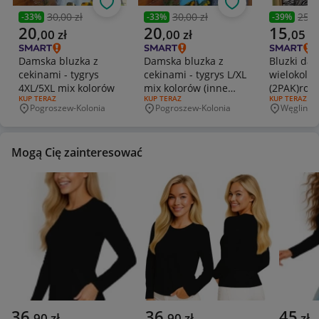
Obserwuj
Obserwuj
30,00 zł
30,00 zł
25,0
-
33
%
-
33
%
-
39
%
Poprzednia cena
Poprzednia cena
Poprzedni
Aktualna cena
Aktualna cena
Aktualna 
20
20
15
,
00
zł
,
00
zł
,
05
zł
Damska bluzka z
Damska bluzka z
Bluzki da
cekinami - tygrys
cekinami - tygrys L/XL
wielokolo
4XL/5XL mix kolorów
mix kolorów (inne
(2PAK)rozm
RODZAJ OFERTY:
KUP TERAZ
RODZAJ OFERTY:
KUP TERAZ
RODZAJ OFERT
KUP TERAZ
kolory)
Pogroszew-Kolonia
Pogroszew-Kolonia
Węgliniec
Miejscowość
Miejscowość
Miejscowo
Mogą Cię zainteresować
36
36
45
,
90
zł
,
90
zł
zł