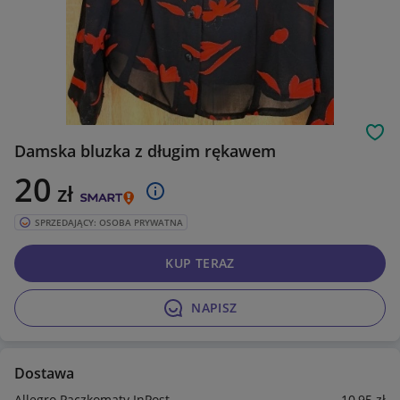
Obs
Damska bluzka z długim rękawem
20
zł
SPRZEDAJĄCY: OSOBA PRYWATNA
KUP TERAZ
NAPISZ
Dostawa
Allegro Paczkomaty InPost
10
,95
zł