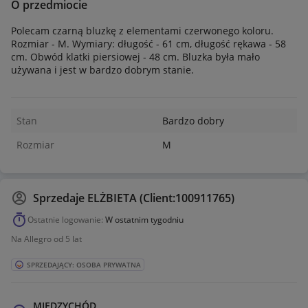
O przedmiocie
Polecam czarną bluzkę z elementami czerwonego koloru.
Rozmiar - M. Wymiary: długość - 61 cm, długość rękawa - 58
cm. Obwód klatki piersiowej - 48 cm. Bluzka była mało
używana i jest w bardzo dobrym stanie.
Stan
Bardzo dobry
Rozmiar
M
Sprzedaje
ELŻBIETA (Client:100911765)
Ostatnie logowanie:
W ostatnim tygodniu
Na Allegro od 5 lat
SPRZEDAJĄCY: OSOBA PRYWATNA
MIĘDZYCHÓD