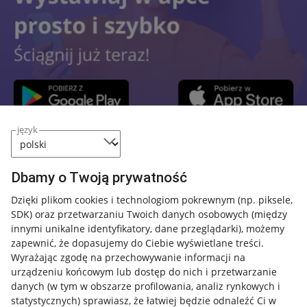
język
Przydatne informacje
Dbamy o Twoją prywatność
Jak to działa
Dzięki plikom cookies i technologiom pokrewnym
(np. piksele,
SDK)
oraz przetwarzaniu Twoich danych osobowych
(między
Napisz do nas
innymi unikalne identyfikatory, dane przeglądarki)
, możemy
Allegro Gadane dla sprzedających
zapewnić, że dopasujemy do Ciebie wyświetlane treści.
Wyrażając zgodę na przechowywanie informacji na
Allegro Gadane dla kupujących
urządzeniu końcowym lub dostęp do nich i przetwarzanie
danych (w tym w obszarze profilowania, analiz rynkowych i
Mapa miejscowości
statystycznych) sprawiasz, że łatwiej będzie odnaleźć Ci w