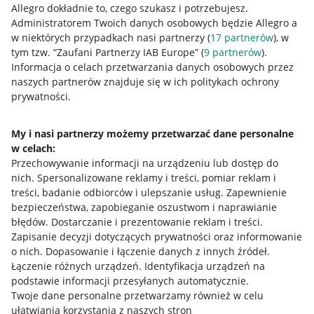
Allegro dokładnie to, czego szukasz i potrzebujesz.
Informacje prawne
Administratorem Twoich danych osobowych będzie Allegro a
w niektórych przypadkach nasi partnerzy (
17
partnerów
), w
Regulamin
tym tzw. “Zaufani Partnerzy IAB Europe” (
9
partnerów
).
Informacja o celach przetwarzania danych osobowych przez
Polityka plików "cookies"
naszych partnerów znajduje się w ich politykach ochrony
prywatności.
Ustawienia plików "cookies"
Udostępnianie lokalizacji
My i nasi partnerzy możemy przetwarzać dane personalne
Informacje dla Aktu o Usługach Cyfrowych
w celach:
Przechowywanie informacji na urządzeniu lub dostęp do
nich
.
Spersonalizowane reklamy i treści, pomiar reklam i
Pobierz aplikację
treści, badanie odbiorców i ulepszanie usług
.
Zapewnienie
bezpieczeństwa, zapobieganie oszustwom i naprawianie
błędów
.
Dostarczanie i prezentowanie reklam i treści
.
Zapisanie decyzji dotyczących prywatności oraz informowanie
o nich
.
Dopasowanie i łączenie danych z innych źródeł
.
Łączenie różnych urządzeń
.
Identyfikacja urządzeń na
podstawie informacji przesyłanych automatycznie
.
Twoje dane personalne przetwarzamy również w celu
ułatwiania korzystania z naszych stron