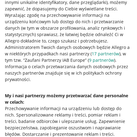
innymi unikalne identyfikatory, dane przeglądarki)
, możemy
zapewnić, że dopasujemy do Ciebie wyświetlane treści.
Wyrażając zgodę na przechowywanie informacji na
urządzeniu końcowym lub dostęp do nich i przetwarzanie
danych (w tym w obszarze profilowania, analiz rynkowych i
statystycznych) sprawiasz, że łatwiej będzie odnaleźć Ci w
Allegro dokładnie to, czego szukasz i potrzebujesz.
Administratorem Twoich danych osobowych będzie Allegro a
w niektórych przypadkach nasi partnerzy (
17
partnerów
), w
tym tzw. “Zaufani Partnerzy IAB Europe” (
9
partnerów
).
Informacja o celach przetwarzania danych osobowych przez
Przydatne informacje
naszych partnerów znajduje się w ich politykach ochrony
prywatności.
Jak to działa
Napisz do nas
My i nasi partnerzy możemy przetwarzać dane personalne
w celach:
Allegro Gadane dla sprzedających
Przechowywanie informacji na urządzeniu lub dostęp do
nich
.
Spersonalizowane reklamy i treści, pomiar reklam i
Allegro Gadane dla kupujących
treści, badanie odbiorców i ulepszanie usług
.
Zapewnienie
Mapa miejscowości
bezpieczeństwa, zapobieganie oszustwom i naprawianie
błędów
.
Dostarczanie i prezentowanie reklam i treści
.