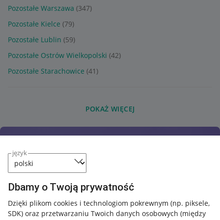
Pozostałe Warszawa
(347)
Pozostałe Kielce
(79)
Pozostałe Lublin
(59)
Pozostałe Ostrów Wielkopolski
(42)
Pozostałe Starachowice
(41)
POKAŻ WIĘCEJ
język
Dbamy o Twoją prywatność
Dzięki plikom cookies i technologiom pokrewnym
(np. piksele,
SDK)
oraz przetwarzaniu Twoich danych osobowych
(między