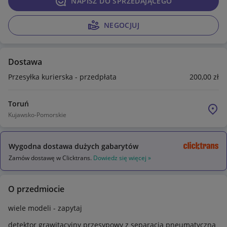
NAPISZ DO SPRZEDAJĄCEGO
NEGOCJUJ
Dostawa
Przesyłka kurierska - przedpłata
200
,00
zł
Toruń
Kujawsko-Pomorskie
Wygodna dostawa dużych gabarytów
Zamów dostawę w Clicktrans.
Dowiedz się więcej »
O przedmiocie
wiele modeli - zapytaj
detektor grawitacyjny przesypowy z separacją pneumatyczną