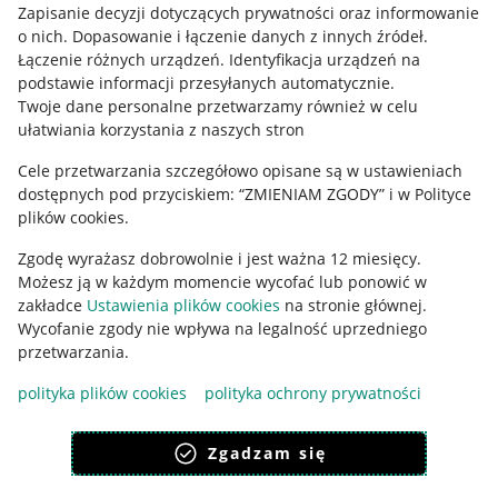
Informacje prawne
Zapisanie decyzji dotyczących prywatności oraz informowanie
o nich
.
Dopasowanie i łączenie danych z innych źródeł
.
Łączenie różnych urządzeń
.
Identyfikacja urządzeń na
Regulamin
podstawie informacji przesyłanych automatycznie
.
Polityka plików "cookies"
Twoje dane personalne przetwarzamy również w celu
ułatwiania korzystania z naszych stron
Ustawienia plików "cookies"
Cele przetwarzania szczegółowo opisane są w ustawieniach
Udostępnianie lokalizacji
dostępnych pod przyciskiem: “ZMIENIAM ZGODY” i w Polityce
plików cookies.
Informacje dla Aktu o Usługach Cyfrowych
Zgodę wyrażasz dobrowolnie i jest ważna 12 miesięcy.
Pobierz aplikację
Możesz ją w każdym momencie wycofać lub ponowić w
zakładce
Ustawienia plików cookies
na stronie głównej.
Wycofanie zgody nie wpływa na legalność uprzedniego
przetwarzania.
polityka plików cookies
polityka ochrony prywatności
Zgadzam się