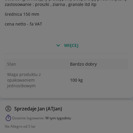
zastosowanie : proszki , ziarna , granole itd itp
średnica 150 mm
cena netto - fa VAT
cena netto
WIĘCEJ
Stan
Bardzo dobry
Waga produktu z
opakowaniem
100 kg
jednostkowym
Sprzedaje
Jan (ATJan)
Ostatnie logowanie:
W tym tygodniu
Na Allegro od 5 lat