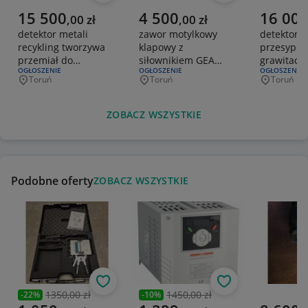
Aktualna cena
Aktualna cena
Aktualna 
15 500
4 500
16 00
,
00
zł
,
00
zł
detektor metali
zawor motylkowy
detektor m
recykling tworzywa
klapowy z
przesypo
przemiał do
siłownikiem GEA
grawitacyj
RODZAJ OFERTY:
OGŁOSZENIE
RODZAJ OFERTY:
OGŁOSZENIE
RODZAJ OFERT
OGŁOSZENIE
transportu
316L DN65 DN32
Toruń
Toruń
Toruń
Miejscowość
Miejscowość
Miejscowo
pneumatycznego
ZOBACZ WSZYSTKIE
Podobne oferty
ZOBACZ WSZYSTKIE
Obserwuj
Obserwuj
1350,00 zł
1450,00 zł
-
22
%
-
10
%
Poprzednia cena
Poprzednia cena
Aktualna cena
Aktualna cena
Aktualna 