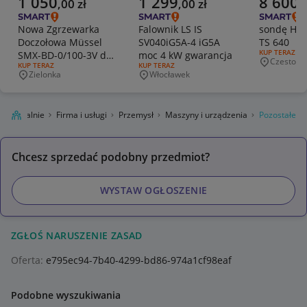
1 050
1 299
8 600
,
00
zł
,
00
zł
,
Nowa Zgrzewarka
Falownik LS IS
sondę HE
Doczołowa Müssel
SV040iG5A-4 iG5A
TS 640
RODZAJ OFERT
KUP TERAZ
SMX-BD-0/100-3V do
moc 4 kW gwarancja
Czestoch
Miejscowo
RODZAJ OFERTY:
KUP TERAZ
RODZAJ OFERTY:
KUP TERAZ
Taśm (Szer. 100mm)
Zielonka
Włocławek
Miejscowość
Miejscowość
gro Lokalnie
Firma i usługi
Przemysł
Maszyny i urządzenia
Pozostałe
Chcesz sprzedać podobny przedmiot?
WYSTAW OGŁOSZENIE
ZGŁOŚ NARUSZENIE ZASAD
Oferta:
e795ec94-7b40-4299-bd86-974a1cf98eaf
Podobne wyszukiwania