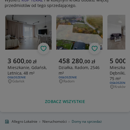
przedmiotów od tego sprzedającego.
Obserwuj
Obserwuj
Aktualna cena
Aktualna cena
Aktualna 
3 600
458 280
5 000
,
00
zł
,
00
zł
,
Mieszkanie, Gdańsk,
Działka, Radom, 2546
Mieszkani
Letnica, 48 m²
m²
Dębniki, 
RODZAJ OFERTY:
OGŁOSZENIE
RODZAJ OFERTY:
OGŁOSZENIE
75 m²
Gdańsk
Radom
Miejscowość
Miejscowość
RODZAJ OFERT
OGŁOSZENIE
Kraków
Miejscowo
ZOBACZ WSZYSTKIE
Allegro Lokalnie
Nieruchomości
Domy na sprzedaż