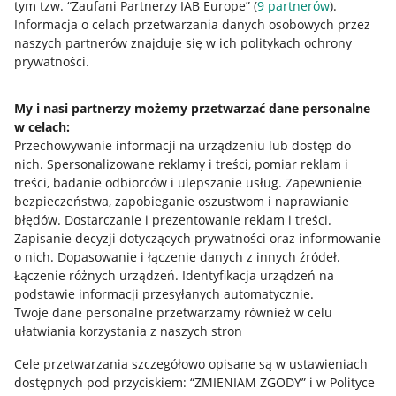
tym tzw. “Zaufani Partnerzy IAB Europe” (
9
partnerów
).
Przydatne informacje
Informacja o celach przetwarzania danych osobowych przez
naszych partnerów znajduje się w ich politykach ochrony
prywatności.
Jak to działa
Napisz do nas
My i nasi partnerzy możemy przetwarzać dane personalne
Allegro Gadane dla sprzedających
w celach:
Przechowywanie informacji na urządzeniu lub dostęp do
Allegro Gadane dla kupujących
nich
.
Spersonalizowane reklamy i treści, pomiar reklam i
treści, badanie odbiorców i ulepszanie usług
.
Zapewnienie
Mapa miejscowości
bezpieczeństwa, zapobieganie oszustwom i naprawianie
błędów
.
Dostarczanie i prezentowanie reklam i treści
.
Informacje prawne
Zapisanie decyzji dotyczących prywatności oraz informowanie
o nich
.
Dopasowanie i łączenie danych z innych źródeł
.
Regulamin
Łączenie różnych urządzeń
.
Identyfikacja urządzeń na
podstawie informacji przesyłanych automatycznie
.
Polityka plików "cookies"
Twoje dane personalne przetwarzamy również w celu
ułatwiania korzystania z naszych stron
Ustawienia plików "cookies"
Cele przetwarzania szczegółowo opisane są w ustawieniach
Udostępnianie lokalizacji
dostępnych pod przyciskiem: “ZMIENIAM ZGODY” i w Polityce