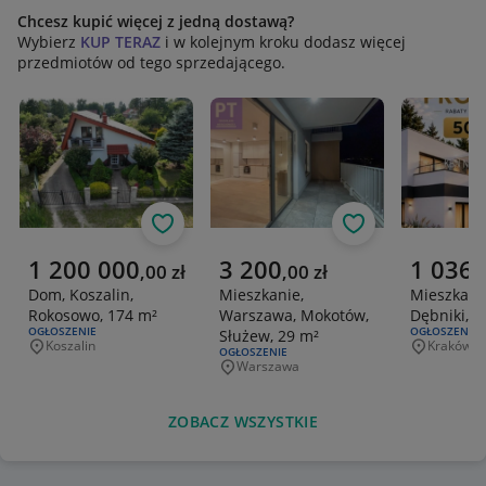
Chcesz kupić więcej z jedną dostawą?
Wybierz
KUP TERAZ
i w kolejnym kroku dodasz więcej
przedmiotów od tego sprzedającego.
Obserwuj
Obserwuj
Aktualna cena
Aktualna cena
Aktualna 
1 200 000
3 200
1 036 
,
00
zł
,
00
zł
Dom, Koszalin,
Mieszkanie,
Mieszkani
Rokosowo, 174 m²
Warszawa, Mokotów,
Dębniki, 1
RODZAJ OFERTY:
OGŁOSZENIE
RODZAJ OFERT
OGŁOSZENIE
Służew, 29 m²
Koszalin
Kraków
Miejscowość
Miejscowo
RODZAJ OFERTY:
OGŁOSZENIE
Warszawa
Miejscowość
ZOBACZ WSZYSTKIE