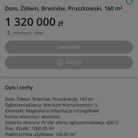
Obs
Dom, Żółwin, Brwinów, Pruszkowski, 160 m²
1 320 000
zł
SPRZEDAJĄCY: FIRMA
ZADZWOŃ
NAPISZ
Opis i cechy
Dom, Żółwin, Brwinów, Pruszkowski, 160 m²
Ogłoszeniodawca: Meritum Nieruchomości S.
KKontakt: Magdalena Informacje szczegółowe
Forma własności: własność
Stolarka okienna: PCVNr oferty ogłoszeniodawcy: 42612
Pow. działki: 1000.00 m²
Powierzchnia użytkowa: 160.00 m²