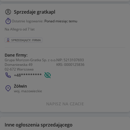
Wojewodztwo: Mazowieckie
Powiat: Pruszkowski (pow.)
Sprzedaje
gratkapl
Gmina miejsko-wiejska: Brwinów (gm.)
Miejscowosc: Żółwin(ref. A1541435242)
Ostatnie logowanie:
Ponad miesiąc temu
Na Allegro od 7 lat
SPRZEDAJĄCY: FIRMA
Dane firmy:
Grupa Morizon-Gratka Sp. z o.o.
NIP:
5213107693
Domaniewska 49
KRS:
0000125836
02-672 Warszawa
Pokaż numer telefonu
+48*********
Żółwin
woj.
mazowieckie
NAPISZ NA CZACIE
Inne ogłoszenia sprzedającego