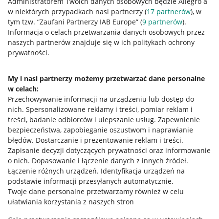
Administratorem Twoich danych osobowych będzie Allegro a
w niektórych przypadkach nasi partnerzy (
17
partnerów
), w
tym tzw. “Zaufani Partnerzy IAB Europe” (
9
partnerów
).
Przydatne informacje
Informacja o celach przetwarzania danych osobowych przez
naszych partnerów znajduje się w ich politykach ochrony
prywatności.
Jak to działa
Napisz do nas
My i nasi partnerzy możemy przetwarzać dane personalne
w celach:
Allegro Gadane dla sprzedających
Przechowywanie informacji na urządzeniu lub dostęp do
Allegro Gadane dla kupujących
nich
.
Spersonalizowane reklamy i treści, pomiar reklam i
treści, badanie odbiorców i ulepszanie usług
.
Zapewnienie
Mapa miejscowości
bezpieczeństwa, zapobieganie oszustwom i naprawianie
błędów
.
Dostarczanie i prezentowanie reklam i treści
.
Informacje prawne
Zapisanie decyzji dotyczących prywatności oraz informowanie
o nich
.
Dopasowanie i łączenie danych z innych źródeł
.
Regulamin
Łączenie różnych urządzeń
.
Identyfikacja urządzeń na
podstawie informacji przesyłanych automatycznie
.
Polityka plików "cookies"
Twoje dane personalne przetwarzamy również w celu
ułatwiania korzystania z naszych stron
Ustawienia plików "cookies"