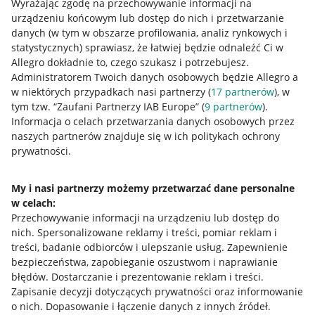
Wyrażając zgodę na przechowywanie informacji na
Napisz do nas
urządzeniu końcowym lub dostęp do nich i przetwarzanie
danych (w tym w obszarze profilowania, analiz rynkowych i
Allegro Gadane dla sprzedających
statystycznych) sprawiasz, że łatwiej będzie odnaleźć Ci w
Allegro dokładnie to, czego szukasz i potrzebujesz.
Allegro Gadane dla kupujących
Administratorem Twoich danych osobowych będzie Allegro a
w niektórych przypadkach nasi partnerzy (
17
partnerów
), w
Mapa miejscowości
tym tzw. “Zaufani Partnerzy IAB Europe” (
9
partnerów
).
Informacja o celach przetwarzania danych osobowych przez
Informacje prawne
naszych partnerów znajduje się w ich politykach ochrony
prywatności.
Regulamin
Polityka plików "cookies"
My i nasi partnerzy możemy przetwarzać dane personalne
w celach:
Ustawienia plików "cookies"
Przechowywanie informacji na urządzeniu lub dostęp do
nich
.
Spersonalizowane reklamy i treści, pomiar reklam i
Udostępnianie lokalizacji
treści, badanie odbiorców i ulepszanie usług
.
Zapewnienie
Informacje dla Aktu o Usługach Cyfrowych
bezpieczeństwa, zapobieganie oszustwom i naprawianie
błędów
.
Dostarczanie i prezentowanie reklam i treści
.
Pobierz aplikację
Zapisanie decyzji dotyczących prywatności oraz informowanie
o nich
.
Dopasowanie i łączenie danych z innych źródeł
.