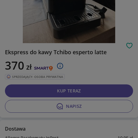
Obs
Ekspress do kawy Tchibo esperto latte
370
zł
SPRZEDAJĄCY: OSOBA PRYWATNA
KUP TERAZ
NAPISZ
Dostawa
Allegro Paczkomaty InPost
10
,95
zł