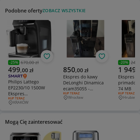
Podobne oferty
ZOBACZ WSZYSTKIE
Obserwuj
Obserwuj
670,00 zł
2449
-
25
%
-
20
%
Poprzednia cena
Poprzedni
Aktualna cena
Aktualna cena
Aktualna 
499
850
1 949
,
00
zł
,
00
zł
,
Ekspres do kawy
Ekspres de
Philips Lattego
DeLonghi Dinamica
primadonn
EP2230/10 1500W
ecam35055 -
74 MB
Ekspres
RODZAJ OFERTY:
KUP TERAZ
RODZAJ OFERT
KUP TERAZ
gwarancja
Wrocław
Hrubiesz
RODZAJ OFERTY:
KUP TERAZ
Automatyczny.
Miejscowość
Miejscowo
KRAKÓW
Miejscowość
Mogą Cię zainteresować