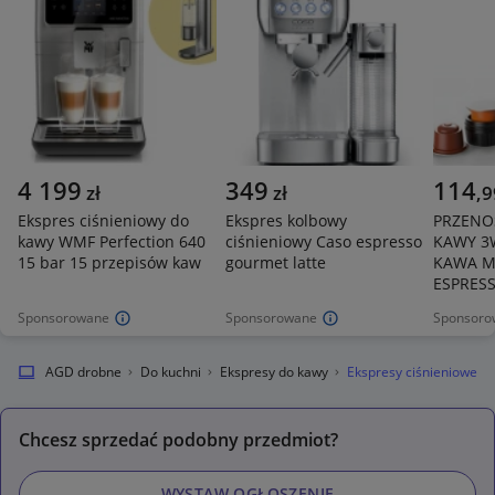
4 199
349
114
zł
zł
,
9
Ekspres ciśnieniowy do
Ekspres kolbowy
PRZENO
kawy WMF Perfection 640
ciśnieniowy Caso espresso
KAWY 3W
15 bar 15 przepisów kaw
gourmet latte
KAWA M
ESPRES
Sponsorowane
Sponsorowane
Sponsoro
i AGD
AGD drobne
Do kuchni
Ekspresy do kawy
Ekspresy ciśnieniowe
Chcesz sprzedać podobny przedmiot?
WYSTAW OGŁOSZENIE