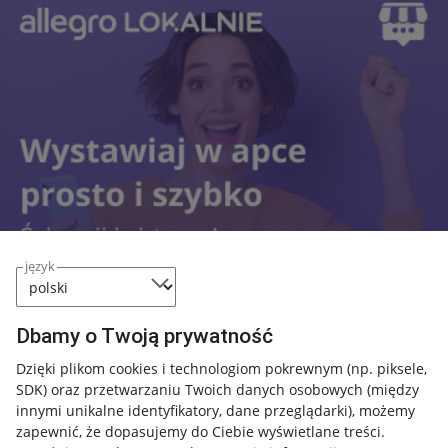
język
Dbamy o Twoją prywatność
Dzięki plikom cookies i technologiom pokrewnym
(np. piksele,
SDK)
oraz przetwarzaniu Twoich danych osobowych
(między
Przydatne informacje
innymi unikalne identyfikatory, dane przeglądarki)
, możemy
zapewnić, że dopasujemy do Ciebie wyświetlane treści.
Jak to działa