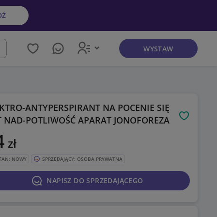
DŹ
WYSTAW
kaj
KTRO-ANTYPERSPIRANT NA POCENIE SIĘ
T NAD-POTLIWOŚĆ APARAT JONOFOREZA
Obserwuj
4
zł
TAN: NOWY
SPRZEDAJĄCY: OSOBA PRYWATNA
NAPISZ DO SPRZEDAJĄCEGO