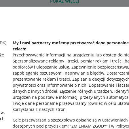
POKAŻ WIĘCEJ
SDK)
My i nasi partnerzy możemy przetwarzać dane personaln
celach:
że
Przechowywanie informacji na urządzeniu lub dostęp do ni
Spersonalizowane reklamy i treści, pomiar reklam i treści, b
odbiorców i ulepszanie usług
.
Zapewnienie bezpieczeństwa,
zapobieganie oszustwom i naprawianie błędów
.
Dostarczani
prezentowanie reklam i treści
.
Zapisanie decyzji dotyczącyc
prywatności oraz informowanie o nich
.
Dopasowanie i łącze
danych z innych źródeł
.
Łączenie różnych urządzeń
.
Identyf
urządzeń na podstawie informacji przesyłanych automatycz
Twoje dane personalne przetwarzamy również w celu ułatw
korzystania z naszych stron
zw.
rawne
Pobierz aplikację
ach
Cele przetwarzania szczegółowo opisane są w ustawieniach
dostępnych pod przyciskiem: “ZMIENIAM ZGODY” i w Polityc