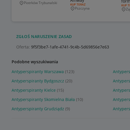
Amway
form
Piotrków Trybunalski
Miejscowość
RODZAJ OFERTY:
KUP TERAZ
RODZA
KUP T
caps
Pszczyna
Zą
Miejscowość
Mie
ZGŁOŚ NARUSZENIE ZASAD
Oferta:
9f5f3be7-1afe-4741-9c4b-5d69856e7e63
Podobne wyszukiwania
Antyperspiranty Warszawa
(123)
Antypers
Antyperspiranty Bydgoszcz
(20)
Antypers
Antyperspiranty Kielce
(15)
Antypers
Antyperspiranty Skomielna Biała
(10)
Antypers
Antyperspiranty Grudziądz
(9)
Antypers