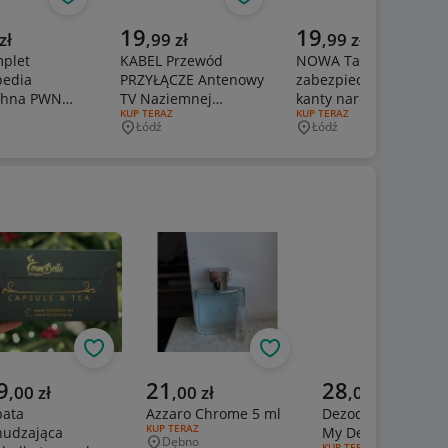
Obserwuj
Obserwuj
Obs
a cena
Aktualna cena
Aktualna cena
19
19
zł
,
99
zł
,
99
zł
mplet
KABEL Przewód
NOWA Taśma
pedia
PRZYŁĄCZE Antenowy
zabezpieczająca
chna PWN
TV Naziemnej
kanty narożniki ostre
ERTY:
RODZAJ OFERTY:
KUP TERAZ
RODZAJ OFERTY:
KUP TERAZ
Kablowej MIEDŹ 1,8m
krawędzie mebli
Łódź
Łódź
wość
Miejscowość
Miejscowość
SIPO
Obserwuj
Obserwuj
alna cena
Aktualna cena
Aktualna cena
9
21
28
,
00
zł
,
00
zł
,
00
zł
bata
Azzaro Chrome 5 ml
Dezodorant w spr
RODZAJ OFERTY:
KUP TERAZ
hudzająca
My Destiny oriflam
Dębno
RODZAJ OFERTY:
KUP TERAZ