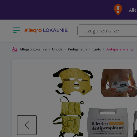
All
Otwórz menu z kategoriami
Allegro Lokalnie
Uroda
Pielęgnacja
Ciało
Antyperspiranty