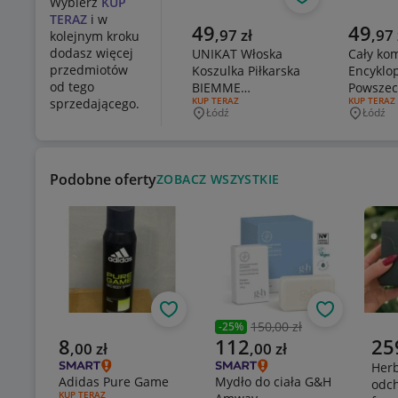
Obserwuj
Wybierz
KUP
TERAZ
i w
Aktualna cena
Aktualn
49
49
,
97
zł
,
97
kolejnym kroku
dodasz więcej
UNIKAT Włoska
Cały ko
przedmiotów
Koszulka Piłkarska
Encyklo
od tego
BIEMME
Powsze
RODZAJ OFERTY:
KUP TERAZ
RODZAJ OF
KUP TERAZ
sprzedającego.
Kolekcjonerska lata
PRL
Łódź
Łódź
Miejscowość
Miejsco
90 JEDYNA
Podobne oferty
ZOBACZ WSZYSTKIE
Obserwuj
Obserwuj
150,00 zł
-
25
%
Poprzednia cena
Aktualna cena
Aktualna cena
Aktu
8
112
25
,
00
zł
,
00
zł
Her
Adidas Pure Game
Mydło do ciała G&H
odc
RODZAJ OFERTY:
KUP TERAZ