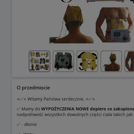
O przedmiocie
⭐️✅⭐️ Witamy Państwa serdecznie, ⭐️✅⭐️
✅ Mamy do
WYPOŻYCZENIA NOWE dopiero co zakupione
nadpotliwość wszystkich dowolnych części ciała takich jak:
✅ - dłonie