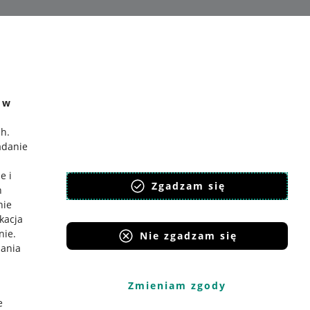
e w
ch
.
adanie
e i
Zgadzam się
h
nie
ikacja
nie
.
Nie zgadzam się
iania
Zmieniam zgody
e