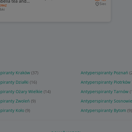
Miejscowość
bella tea and
Siedlce
Miejscowość
J OFERTY:
ERAZ
ule
bki
jscowość
piranty Kraków
(37)
Antyperspiranty Poznań
(
piranty Działki
(16)
Antyperspiranty Piotrków
piranty Ożary Wielkie
(14)
Antyperspiranty Tarnów
(
piranty Zwoleń
(9)
Antyperspiranty Sosnowi
piranty Koło
(9)
Antyperspiranty Bytom
(9