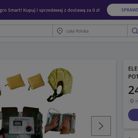
SPRAW
egro Smart! Kupuj i sprzedawaj z dostawą za 0 zł
Miasto
szu
ELE
PO
2
S