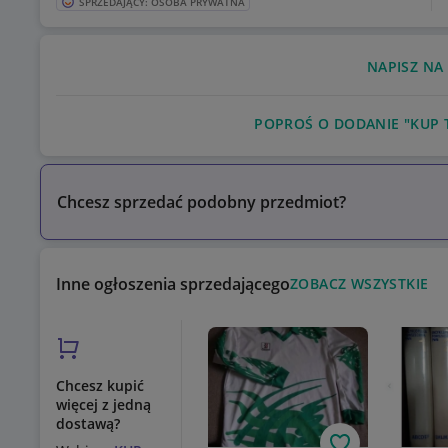
⭐️✅⭐️ Urządzenie jest u Ciebie w domu przez cały czas trwa
SPRZEDAJĄCY: OSOBA PRYWATNA
⭐️✅⭐️ Możliwość wysyłki kurierskiej lub paczkomatem na ter
NAPISZ NA
POPROŚ O DODANIE "KUP 
Chcesz sprzedać podobny przedmiot?
Inne ogłoszenia sprzedającego
ZOBACZ WSZYSTKIE
Chcesz kupić
więcej z jedną
dostawą?