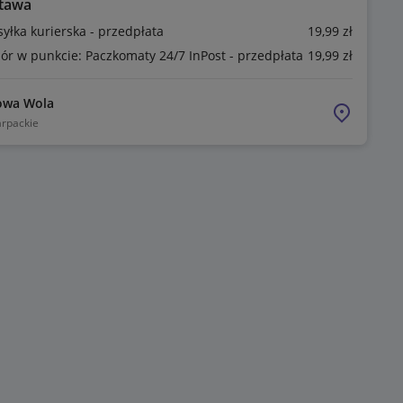
tawa
syłka kurierska - przedpłata
19
,99
zł
ór w punkcie: Paczkomaty 24/7 InPost - przedpłata
19
,99
zł
owa Wola
rpackie