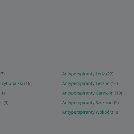
różowy kwiatek
48h x6
redch
RODZAJ OFERTY:
KUP TERAZ
blossom Oriflame
dezodo
Warszawa
Miejscowość
RODZAJ OFERTY:
KUP TERAZ
RODZAJ O
KUP TER
atomiz
Olsztyn
Bydg
Miejscowość
Miejsc
orygi
27)
Antyperspiranty Łódź
(22)
 Trybunalski
(16)
Antyperspiranty Leszno
(16)
11)
Antyperspiranty Garwolin
(10)
ec
(9)
Antyperspiranty Szczecin
(9)
)
Antyperspiranty Wolibórz
(8)