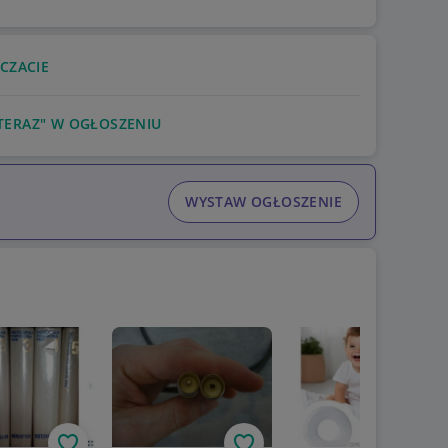
nia terapii.
enie całej Polski
 CZACIE
TERAZ" W OGŁOSZENIU
WYSTAW OGŁOSZENIE