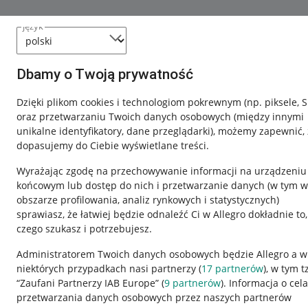
język
Dbamy o Twoją prywatność
Dzięki plikom cookies i technologiom pokrewnym
(np. piksele, 
oraz przetwarzaniu Twoich danych osobowych
(między innymi
unikalne identyfikatory, dane przeglądarki)
, możemy zapewnić, 
dopasujemy do Ciebie wyświetlane treści.
Wyrażając zgodę na przechowywanie informacji na urządzeniu
końcowym lub dostęp do nich i przetwarzanie danych (w tym w
obszarze profilowania, analiz rynkowych i statystycznych)
sprawiasz, że łatwiej będzie odnaleźć Ci w Allegro dokładnie to,
czego szukasz i potrzebujesz.
Administratorem Twoich danych osobowych będzie Allegro a w
Nawigacja
niektórych przypadkach nasi partnerzy (
17
partnerów
), w tym t
Przydatne informacje
Informacje p
“Zaufani Partnerzy IAB Europe” (
9
partnerów
). Informacja o cel
przetwarzania danych osobowych przez naszych partnerów