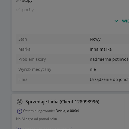
✅- stopy
✅ -pachy
✅- głowa (skóra pod włosami)
WIĘ
✅- twarz
✅- szyja
Stan
Nowy
✅ - klatka piersiowa (piersi)
Marka
inna marka
✅- brzuch
Problem skóry
nadmierna potliwoś
✅ - plecy
Wyrób medyczny
nie
✅ - uda
Linia
Urządzenie do jono
✅ - pachwiny
✅ - pośladki
Sprzedaje
Lidia (Client:128998996)
⭐️✅⭐️ Czas leczenia jest indywidualny dla każdego pacjenta
Ostatnie logowanie:
Dzisiaj o 00:04
⭐️✅⭐️ Leczenie jest w 100% bezpieczne, nie potrzeba żadn
Na Allegro od ponad roku
(zabiegów) - 487zł