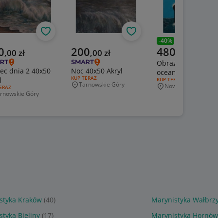
Obserwuj
Obserwuj
800,00 zł
-
40
%
Poprzednia cena
alna cena
Aktualna cena
Aktualna cena
0
200
480
,
00
zł
,
00
zł
,
00
zł
Obraz - Titanic na
 dnia 2 40x50
Noc 40x50 Akryl
oceanie
RODZAJ OFERTY:
KUP TERAZ
l
RODZAJ OFERTY:
KUP TERAZ
Tarnowskie Góry
Nowy Sącz
Miejscowość
J OFERTY:
ERAZ
Miejscowość
rnowskie Góry
jscowość
styka Kraków
(40)
Marynistyka Wałbrz
tyka Bieliny
(17)
Marynistyka Hornó