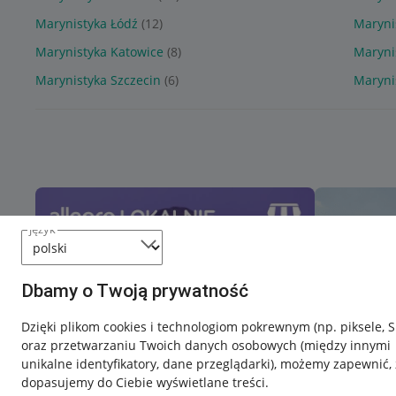
Marynistyka Łódź
(12)
Maryni
Marynistyka Katowice
(8)
Maryni
Marynistyka Szczecin
(6)
Maryni
język
Dbamy o Twoją prywatność
Dzięki plikom cookies i technologiom pokrewnym
(np. piksele, 
oraz przetwarzaniu Twoich danych osobowych
(między innymi
unikalne identyfikatory, dane przeglądarki)
, możemy zapewnić, 
dopasujemy do Ciebie wyświetlane treści.