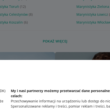
styka Toruń
(12)
Marynistyka Zielona
styka Celestynów
(8)
Marynistyka Łowicz
styka Koszalin
(6)
Marynistyka Włocła
POKAŻ WIĘCEJ
SDK)
My i nasi partnerzy możemy przetwarzać dane personaln
celach:
że
Przechowywanie informacji na urządzeniu lub dostęp do ni
Spersonalizowane reklamy i treści, pomiar reklam i treści, b