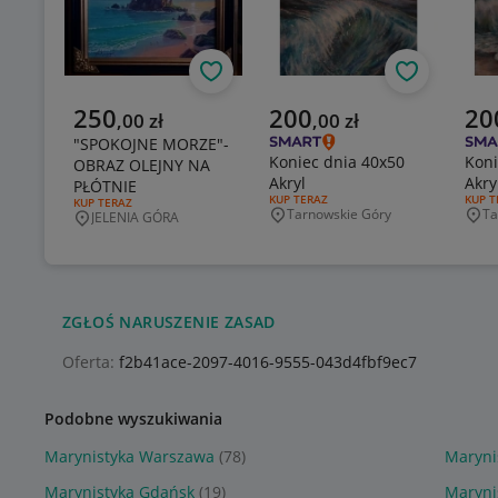
Obserwuj
Obserwuj
Aktualna cena
Aktualna cena
Aktu
250
200
20
,
00
zł
,
00
zł
"SPOKOJNE MORZE"-
Koniec dnia 40x50
Koniec
OBRAZ OLEJNY NA
Akryl
Akry
PŁÓTNIE
RODZAJ OFERTY:
KUP TERAZ
RODZA
KUP T
RODZAJ OFERTY:
KUP TERAZ
Tarnowskie Góry
Ta
JELENIA GÓRA
Miejscowość
Mie
Miejscowość
ZGŁOŚ NARUSZENIE ZASAD
Oferta:
f2b41ace-2097-4016-9555-043d4fbf9ec7
Podobne wyszukiwania
Marynistyka Warszawa
(78)
Maryni
Marynistyka Gdańsk
(19)
Marynis