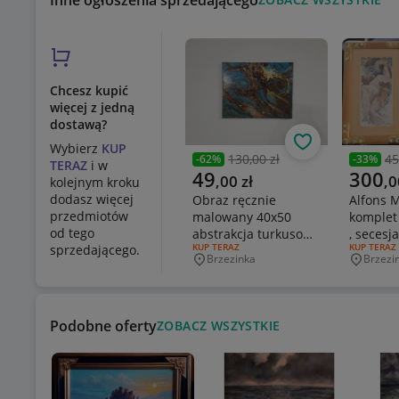
Inne ogłoszenia sprzedającego
Chcesz kupić
więcej z jedną
dostawą?
Obserwuj
Wybierz
KUP
130,00 zł
45
-
62
%
-
33
%
TERAZ
i w
Poprzednia cena
Poprzed
Aktualna cena
Aktualn
49
300
,
00
zł
,
0
kolejnym kroku
dodasz więcej
Obraz ręcznie
Alfons 
przedmiotów
malowany 40x50
komplet 
od tego
abstrakcja turkusowa
, secesja
RODZAJ OFERTY:
KUP TERAZ
RODZAJ OF
KUP TERAZ
sprzedającego.
fluid art
Brzezinka
Brzezi
Miejscowość
Miejsco
Podobne oferty
ZOBACZ WSZYSTKIE