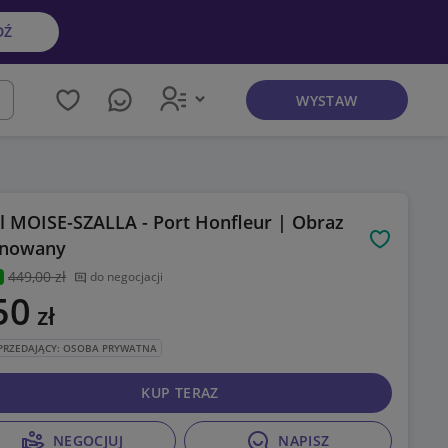
DŹ
WYSTAW
kaj
l MOISE-SZALLA - Port Honfleur | Obraz
gnowany
Obserwuj
449
,00 zł
do negocjacji
50
zł
PRZEDAJĄCY: OSOBA PRYWATNA
KUP TERAZ
NEGOCJUJ
NAPISZ