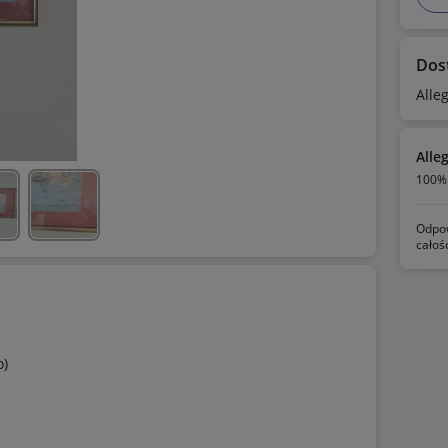
Dos
Alle
Alle
100% 
Odpow
całoś
o)