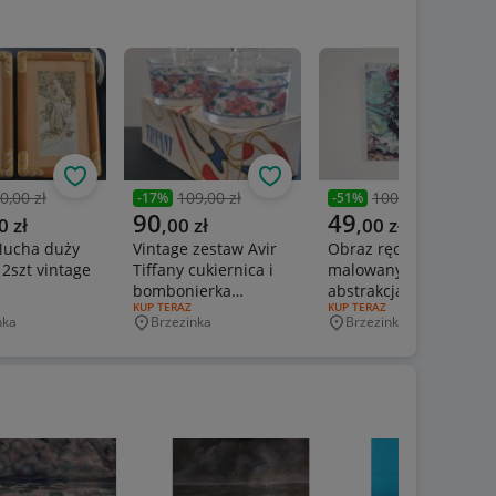
Obserwuj
Obserwuj
Obs
0,00 zł
109,00 zł
100,00 zł
-
17
%
-
51
%
nia cena
Poprzednia cena
Poprzednia cena
a cena
Aktualna cena
Aktualna cena
90
49
0
zł
,
00
zł
,
00
zł
Mucha duży
Vintage zestaw Avir
Obraz ręcznie
2szt vintage
Tiffany cukiernica i
malowany 40x40
bombonierka
abstrakcja fioletowa
ERTY:
RODZAJ OFERTY:
KUP TERAZ
RODZAJ OFERTY:
KUP TERAZ
pudełko
fluid art
nka
Brzezinka
Brzezinka
wość
Miejscowość
Miejscowość