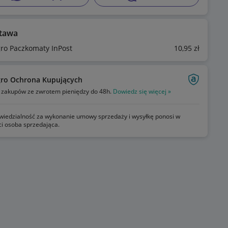
tawa
gro Paczkomaty InPost
10
,95
zł
gro Ochrona Kupujących
zakupów ze zwrotem pieniędzy do 48h.
Dowiedz się więcej »
iedzialność za wykonanie umowy sprzedaży i wysyłkę ponosi w
ci osoba sprzedająca.