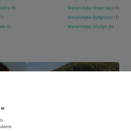
 Góra
(9)
Marynistyka Nowy Sącz
(9)
(7)
Marynistyka Bydgoszcz
(7)
wek
(6)
Marynistyka Olsztyn
(6)
e w
ch
.
adanie