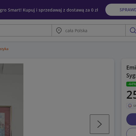
SPRAW
egro Smart! Kupuj i sprzedawaj z dostawą za 0 zł
Miasto
szu
styka
Emi
Sy
-44%
2
S