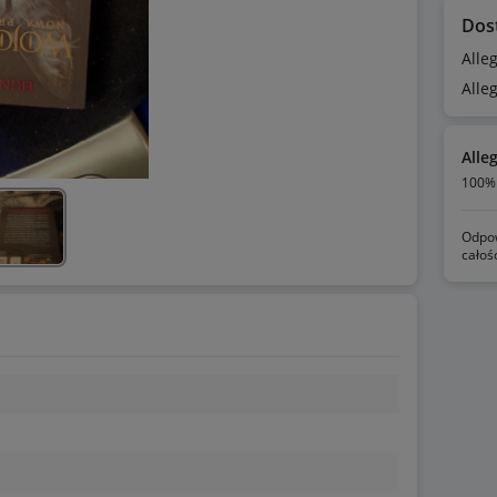
Dos
Alle
Alle
Alle
100% 
Odpow
całoś