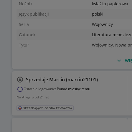
Nośnik
książka papierowa
Język publikacji
polski
Seria
Wojownicy
Gatunek
Literatura młodzież
Tytuł
Wojownicy. Nowa pr
WIĘ
Sprzedaje
Marcin (marcin21101)
Ostatnie logowanie:
Ponad miesiąc temu
Na Allegro od 21 lat
SPRZEDAJĄCY: OSOBA PRYWATNA