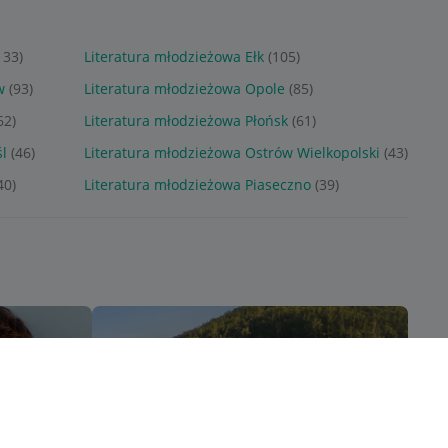
133)
Literatura młodzieżowa Ełk
(105)
w
(93)
Literatura młodzieżowa Opole
(85)
62)
Literatura młodzieżowa Płońsk
(61)
l
(46)
Literatura młodzieżowa Ostrów Wielkopolski
(43)
40)
Literatura młodzieżowa Piaseczno
(39)