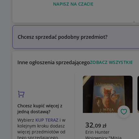
NAPISZ NA CZACIE
Chcesz sprzedać podobny przedmiot?
Inne ogłoszenia sprzedającego
ZOBACZ WSZYSTKIE
Chcesz kupić więcej z
jedną dostawą?
Obserw
Wybierz
KUP TERAZ
i w
Aktualna cena
32
,
09
zł
kolejnym kroku dodasz
więcej przedmiotów od
Erin Hunter
tego sprzedającego.
Wojownicy "Misja