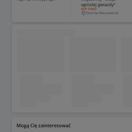
ognistej gwiazdy"
RODZAJ OFERTY:
KUP TERAZ
Ożarów Mazowiecki
Miejscowość
Mogą Cię zainteresować