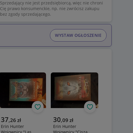
Sprzedający nie jest przedsiębiorcą, więc nie chroni
Cię prawo konsumenckie, np. nie zwrócisz zakupu
bez zgody sprzedającego.
WYSTAW OGŁOSZENIE
uj
Obserwuj
Obserwuj
Aktualna cena
Aktualna cena
37
30
,
26
zł
,
09
zł
Erin Hunter
Erin Hunter
Wojownicy "Las
Wojownicy "Cisza