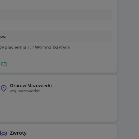
owa
zepowiednia T.2 Wschód księżyca
CEJ
Ożarów Mazowiecki
woj.
mazowieckie
Zwroty