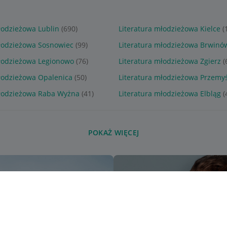
łodzieżowa Lublin
(690)
Literatura młodzieżowa Kielce
(
młodzieżowa Sosnowiec
(99)
Literatura młodzieżowa Brwinó
młodzieżowa Legionowo
(76)
Literatura młodzieżowa Zgierz
(
łodzieżowa Opalenica
(50)
Literatura młodzieżowa Przemyś
młodzieżowa Raba Wyżna
(41)
Literatura młodzieżowa Elbląg
(
POKAŻ WIĘCEJ