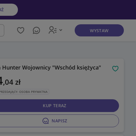
DŹ
WYSTAW
kaj
n Hunter Wojownicy "Wschód księżyca"
Obserwuj
4
,04
zł
PRZEDAJĄCY: OSOBA PRYWATNA
KUP TERAZ
NAPISZ