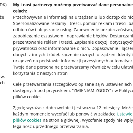
SDK)
My i nasi partnerzy możemy przetwarzać dane personaln
celach:
że
Przechowywanie informacji na urządzeniu lub dostęp do ni
Spersonalizowane reklamy i treści, pomiar reklam i treści, b
odbiorców i ulepszanie usług
.
Zapewnienie bezpieczeństwa,
zapobieganie oszustwom i naprawianie błędów
.
Dostarczani
prezentowanie reklam i treści
.
Zapisanie decyzji dotyczącyc
prywatności oraz informowanie o nich
.
Dopasowanie i łącze
danych z innych źródeł
.
Łączenie różnych urządzeń
.
Identyf
urządzeń na podstawie informacji przesyłanych automatycz
rawne
Pobierz aplikację
Twoje dane personalne przetwarzamy również w celu ułatw
korzystania z naszych stron
zw.
ach
Cele przetwarzania szczegółowo opisane są w ustawieniach
 "cookies"
dostępnych pod przyciskiem: “ZMIENIAM ZGODY” i w Polityc
plików cookies.
ów "cookies"
Zgodę wyrażasz dobrowolnie i jest ważna 12 miesięcy. Może
okalizacji
każdym momencie wycofać lub ponowić w zakładce
Ustawie
 Aktu o Usługach Cyfrowych
plików cookies
na stronie głównej. Wycofanie zgody nie wpł
legalność uprzedniego przetwarzania.