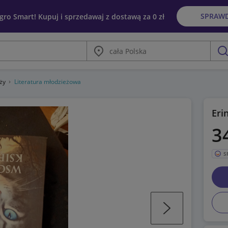
SPRAW
egro Smart! Kupuj i sprzedawaj z dostawą za 0 zł
Miasto
szu
eży
Literatura młodzieżowa
Eri
3
S