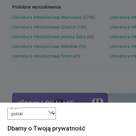
Podobne wyszukiwania
Literatura młodzieżowa Warszawa
(2798)
Literatura m
Literatura młodzieżowa Gliwice
(100)
Literatura 
Literatura młodzieżowa Jelenia Góra
(80)
Literatura 
Literatura młodzieżowa Mikołów
(55)
Literatura m
Literatura młodzieżowa Śrem
(43)
Literatura 
język
Dbamy o Twoją prywatność