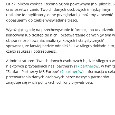
Dzięki plikom cookies i technologiom pokrewnym
(np. piksele, 
oraz przetwarzaniu Twoich danych osobowych
(między innymi
unikalne identyfikatory, dane przeglądarki)
, możemy zapewnić, 
dopasujemy do Ciebie wyświetlane treści.
Wyrażając zgodę na przechowywanie informacji na urządzeniu
końcowym lub dostęp do nich i przetwarzanie danych (w tym w
obszarze profilowania, analiz rynkowych i statystycznych)
sprawiasz, że łatwiej będzie odnaleźć Ci w Allegro dokładnie to,
czego szukasz i potrzebujesz.
Przydatne informacje
Informacje p
Administratorem Twoich danych osobowych będzie Allegro a w
niektórych przypadkach nasi partnerzy (
17
partnerów
), w tym t
Jak to działa
Regulamin
“Zaufani Partnerzy IAB Europe” (
9
partnerów
). Informacja o cel
Napisz do nas
Polityka plików
przetwarzania danych osobowych przez naszych partnerów
znajduje się w ich politykach ochrony prywatności.
Allegro Gadane dla sprzedających
Ustawienia plik
Allegro Gadane dla kupujących
Udostępnianie l
Mapa miejscowości
Informacje dla