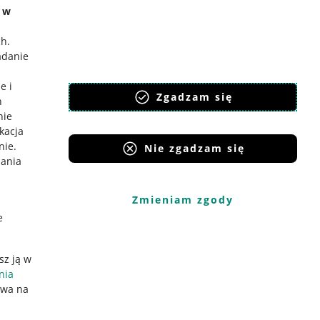
e w
ch
.
adanie
e i
Zgadzam się
h
nie
ikacja
nie
.
Nie zgadzam się
iania
Zmieniam zgody
e
sz ją w
nia
ywa na