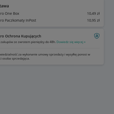
tawa
gro One Box
10
,49
zł
gro Paczkomaty InPost
10
,95
zł
gro Ochrona Kupujących
zakupów ze zwrotem pieniędzy do 48h.
Dowiedz się więcej »
iedzialność za wykonanie umowy sprzedaży i wysyłkę ponosi w
ci osoba sprzedająca.