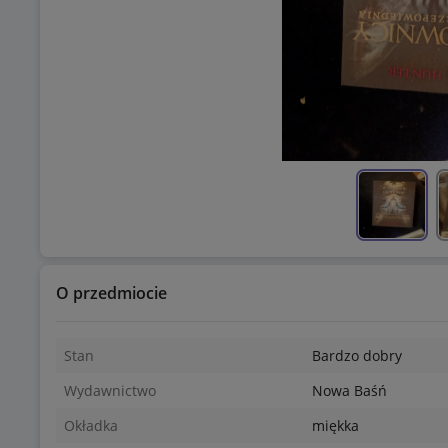
O przedmiocie
Stan
Bardzo dobry
Wydawnictwo
Nowa Baśń
Okładka
miękka