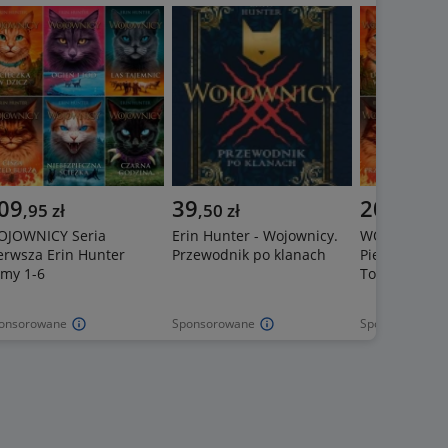
09
39
209
,
95
zł
,
50
zł
,
95
zł
OJOWNICY Seria
Erin Hunter - Wojownicy.
WOJOWNICY 
erwsza Erin Hunter
Przewodnik po klanach
Pierwsza Eri
my 1-6
Tomy 1-6
onsorowane
Sponsorowane
Sponsorowane