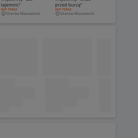
tajemnic"
przed burzą"
RODZAJ OFERTY:
KUP TERAZ
RODZAJ OFERTY:
KUP TERAZ
Ożarów Mazowiecki
Ożarów Mazowiecki
Miejscowość
Miejscowość