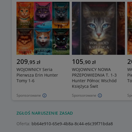
209
105
2
,
95
zł
,
90
zł
WOJOWNICY Seria
WOJOWNICY NOWA
W
Pierwsza Erin Hunter
PRZEPOWIEDNIA T. 1-3
Pi
Tomy 1-6
Hunter Północ Wschód
To
Księżyca Świt
Sponsorowane
Sponsorowane
Sp
ZGŁOŚ NARUSZENIE ZASAD
Oferta:
bb64e910-65e9-4b8a-8c44-e6c39f71bda8