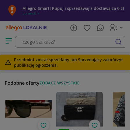
Allegro Smart! Kupuj i sprzedawaj z dostawą za 0 zł
Sprawdź »
Otwórz menu z kategoriami
szukaj
Przedmiot został sprzedany lub Sprzedający zakończył
publikację ogłoszenia.
Podobne oferty
ZOBACZ WSZYSTKIE
Obserwuj
Obserwuj