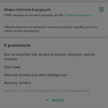
Allegro Ochrona Kupujących
100% zakupów ze zwrotem pieniędzy do 48h.
Dowiedz się więcej »
Odpowiedzialność za wykonanie umowy sprzedaży i wysyłkę ponosi w
całości osoba sprzedająca.
O przedmiocie
Etui na smartfon lub okulary w kolorze zielonym, nadruk
mandali
Stan nowy
Materiał syntetyczna skóra ekologiczna
Wymiary 9x18cm
Praktyczne i stylowe rozwiązanie do przechowywania
elektronicznych gadżetów. Ochroni je przed zadrapaniami i
zabrudzeniami.
WIĘCEJ