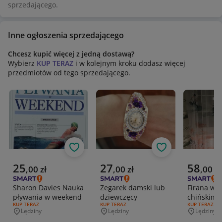
sprzedającego.
Inne ogłoszenia sprzedającego
Chcesz kupić więcej z jedną dostawą?
Wybierz
KUP TERAZ
i w kolejnym kroku dodasz więcej
przedmiotów od tego sprzedającego.
Obserwuj
Obserwuj
Aktualna cena
Aktualna cena
Aktualna 
25
27
58
,
00
zł
,
00
zł
,
00
zł
Sharon Davies Nauka
Zegarek damski lub
Firana w s
pływania w weekend
dziewczęcy
chińskim
RODZAJ OFERTY:
KUP TERAZ
RODZAJ OFERTY:
KUP TERAZ
RODZAJ OFERT
KUP TERAZ
Lędziny
Lędziny
Lędziny
Miejscowość
Miejscowość
Miejscowo