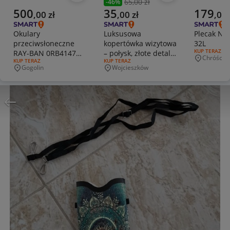
65,00 zł
-
46
%
Poprzednia cena
Aktualna cena
Aktualna cena
Aktualna 
500
35
179
,
00
zł
,
00
zł
,
00
Okulary
Luksusowa
Plecak Nik
przeciwsłoneczne
kopertówka wizytowa
32L
RODZAJ OFERT
KUP TERAZ
RAY-BAN 0RB4147
– połysk, złote detale
Chróścic
Miejscowo
RODZAJ OFERTY:
KUP TERAZ
RODZAJ OFERTY:
KUP TERAZ
601/87 ESSE
| czarna
Gogolin
Wojcieszków
Miejscowość
Miejscowość