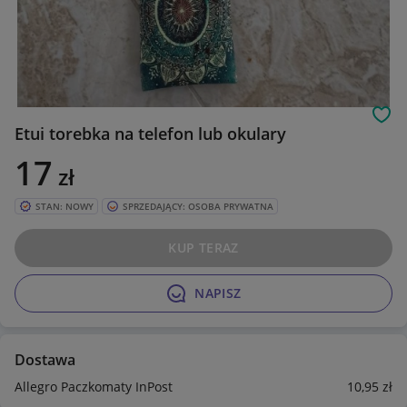
Obs
Etui torebka na telefon lub okulary
17
zł
STAN: NOWY
SPRZEDAJĄCY: OSOBA PRYWATNA
KUP TERAZ
NAPISZ
Dostawa
Allegro Paczkomaty InPost
10
,95
zł