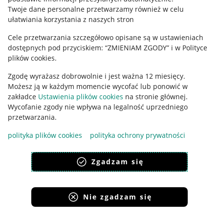
Polityka plików "cookies"
Twoje dane personalne przetwarzamy również w celu
ułatwiania korzystania z naszych stron
Ustawienia plików "cookies"
Cele przetwarzania szczegółowo opisane są w ustawieniach
Udostępnianie lokalizacji
dostępnych pod przyciskiem: “ZMIENIAM ZGODY” i w Polityce
Informacje dla Aktu o Usługach Cyfrowych
plików cookies.
Zgodę wyrażasz dobrowolnie i jest ważna 12 miesięcy.
Pobierz aplikację
Możesz ją w każdym momencie wycofać lub ponowić w
zakładce
Ustawienia plików cookies
na stronie głównej.
Wycofanie zgody nie wpływa na legalność uprzedniego
przetwarzania.
polityka plików cookies
polityka ochrony prywatności
Zgadzam się
Nie zgadzam się
Korzystanie z serwisu oznacza akceptację
regulaminu
.