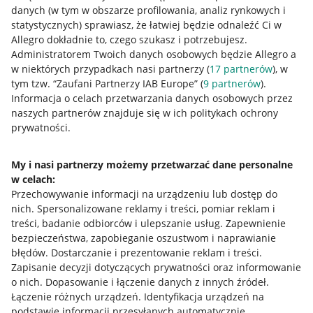
danych (w tym w obszarze profilowania, analiz rynkowych i
statystycznych) sprawiasz, że łatwiej będzie odnaleźć Ci w
Allegro dokładnie to, czego szukasz i potrzebujesz.
Administratorem Twoich danych osobowych będzie Allegro a
w niektórych przypadkach nasi partnerzy (
17
partnerów
), w
tym tzw. “Zaufani Partnerzy IAB Europe” (
9
partnerów
).
Przydatne informacje
Informacja o celach przetwarzania danych osobowych przez
naszych partnerów znajduje się w ich politykach ochrony
prywatności.
Jak to działa
Napisz do nas
My i nasi partnerzy możemy przetwarzać dane personalne
Allegro Gadane dla sprzedających
w celach:
Przechowywanie informacji na urządzeniu lub dostęp do
Allegro Gadane dla kupujących
nich
.
Spersonalizowane reklamy i treści, pomiar reklam i
treści, badanie odbiorców i ulepszanie usług
.
Zapewnienie
Mapa miejscowości
bezpieczeństwa, zapobieganie oszustwom i naprawianie
błędów
.
Dostarczanie i prezentowanie reklam i treści
.
Informacje prawne
Zapisanie decyzji dotyczących prywatności oraz informowanie
o nich
.
Dopasowanie i łączenie danych z innych źródeł
.
Regulamin
Łączenie różnych urządzeń
.
Identyfikacja urządzeń na
podstawie informacji przesyłanych automatycznie
.