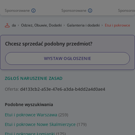
Sponsorowane
Sponsorowane
Sponsoro
e
Moda
Odzież, Obuwie, Dodatki
Galanteria i dodatki
Etui i pokrowce
Chcesz sprzedać podobny przedmiot?
WYSTAW OGŁOSZENIE
ZGŁOŚ NARUSZENIE ZASAD
Oferta:
d4133cb2-a53e-47e6-a3da-b4dd2a4d0ae4
Podobne wyszukiwania
Etui i pokrowce Warszawa
(259)
Etui i pokrowce Nowe Skalmierzyce
(179)
Etui i pokrowce Łomianki
(175)