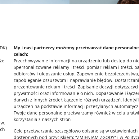
SDK)
My i nasi partnerzy możemy przetwarzać dane personaln
celach:
że
Przechowywanie informacji na urządzeniu lub dostęp do ni
Spersonalizowane reklamy i treści, pomiar reklam i treści, b
odbiorców i ulepszanie usług
.
Zapewnienie bezpieczeństwa,
zapobieganie oszustwom i naprawianie błędów
.
Dostarczani
prezentowanie reklam i treści
.
Zapisanie decyzji dotyczącyc
prywatności oraz informowanie o nich
.
Dopasowanie i łącze
danych z innych źródeł
.
Łączenie różnych urządzeń
.
Identyf
rawne
Pobierz aplikację
urządzeń na podstawie informacji przesyłanych automatycz
Twoje dane personalne przetwarzamy również w celu ułatw
korzystania z naszych stron
zw.
ach
 "cookies"
Cele przetwarzania szczegółowo opisane są w ustawieniach
dostępnych pod przyciskiem: “ZMIENIAM ZGODY” i w Polityc