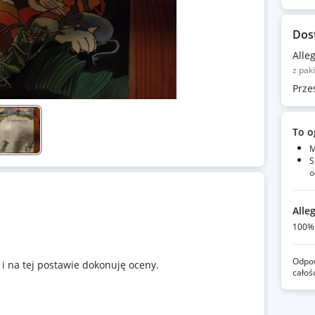
Dos
Alle
z pak
Prze
To o
M
S
o
Alle
100% 
Odpow
i na tej postawie dokonuję oceny.
całoś