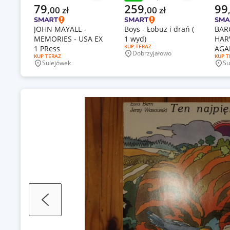
Poprzednia cena
Aktualna cena
Aktualna cena
Aktu
79
259
99
,
00
zł
,
00
zł
JOHN MAYALL -
Boys - Łobuz i drań (
BAR
MEMORIES - USA EX
1 wyd)
HAR
RODZAJ OFERTY:
KUP TERAZ
1 PRess
AGAI
Dobrzyjałowo
Miejscowość
RODZAJ OFERTY:
KUP TERAZ
RODZA
KUP T
Sulejówek
Su
Miejscowość
Mie