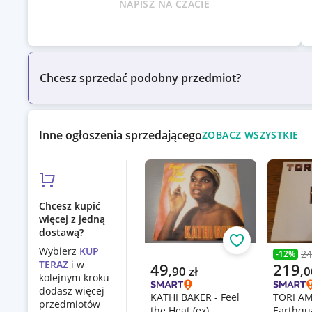
NAPISZ NA CZACIE
Chcesz sprzedać podobny przedmiot?
Inne ogłoszenia sprzedającego
ZOBACZ WSZYSTKIE
Chcesz kupić
więcej z jedną
dostawą?
Obserwuj
Wybierz
KUP
24
-
12
%
Poprzed
TERAZ
i w
Aktualna cena
Aktualn
49
219
,
90
zł
,
0
kolejnym kroku
dodasz więcej
KATHI BAKER - Feel
TORI AMO
przedmiotów
the Heat (ex)
Earthqua