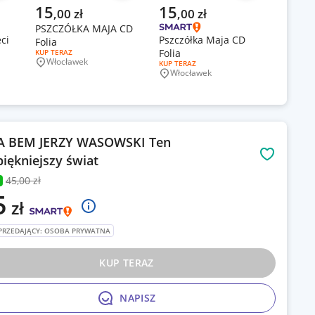
Aktualna cena
Aktualna cena
Aktual
15
15
10
,
00
zł
,
00
zł
,
0
PSZCZÓŁKA MAJA CD
ci
Pszczółka Maja CD
Najpię
Folia
Folia
piosenk
RODZAJ OFERTY:
KUP TERAZ
Włocławek
RODZAJ OFERTY:
KUP TERAZ
płyta 
Miejscowość
Włocławek
Miejscowość
RODZAJ O
KUP TER
Olszt
Miejsc
 BEM JERZY WASOWSKI Ten
piękniejszy świat
Obserwuj
45
,00 zł
5
zł
PRZEDAJĄCY: OSOBA PRYWATNA
KUP TERAZ
NAPISZ