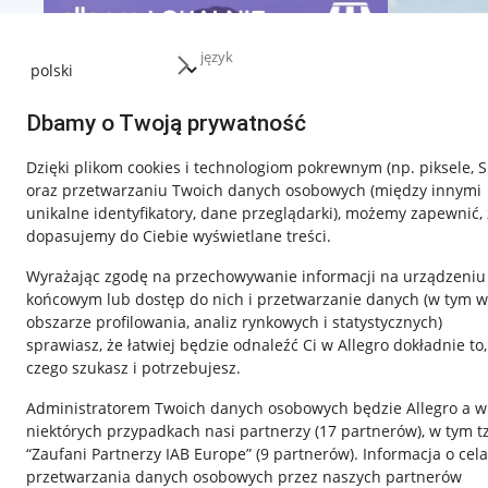
język
Dbamy o Twoją prywatność
Dzięki plikom cookies i technologiom pokrewnym
(np. piksele, 
oraz przetwarzaniu Twoich danych osobowych
(między innymi
unikalne identyfikatory, dane przeglądarki)
, możemy zapewnić, 
dopasujemy do Ciebie wyświetlane treści.
Wyrażając zgodę na przechowywanie informacji na urządzeniu
końcowym lub dostęp do nich i przetwarzanie danych (w tym w
obszarze profilowania, analiz rynkowych i statystycznych)
sprawiasz, że łatwiej będzie odnaleźć Ci w Allegro dokładnie to,
czego szukasz i potrzebujesz.
Przydatne informacje
Informacje p
Administratorem Twoich danych osobowych będzie Allegro a w
Jak to działa
Regulamin
niektórych przypadkach nasi partnerzy (
17
partnerów
), w tym t
“Zaufani Partnerzy IAB Europe” (
9
partnerów
). Informacja o cel
Napisz do nas
Polityka plików
przetwarzania danych osobowych przez naszych partnerów