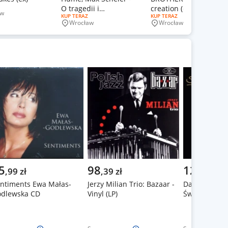
ERTY:
O tragedii i
creation (ex)
aw
wość
RODZAJ OFERTY:
KUP TERAZ
RODZAJ OFERTY:
KUP TERAZ
tragiczności
Wrocław
Wrocław
Miejscowość
Miejscowość
5
98
125
,
99
zł
,
39
zł
zł
ntiments Ewa Małas-
Jerzy Milian Trio: Bazaar -
Damian Syjo
dlewska CD
Vinyl (LP)
Świat Jest Tw