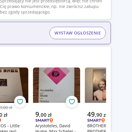
Sprzedający nie jest przedsiębiorcą, więc nie chroni
Cię prawo konsumenckie, np. nie zwrócisz zakupu
bez zgody sprzedającego.
WYSTAW OGŁOSZENIE
Obserwuj
Obserwuj
Obs
9,00 zł
nia cena
a cena
Aktualna cena
Aktualna cena
9
49
0
zł
,
00
zł
,
90
zł
S - Little
Arystoteles, David
BROTHER TO
kes (ex)
Hume, Max Scheler -
BROTHER - Shades in