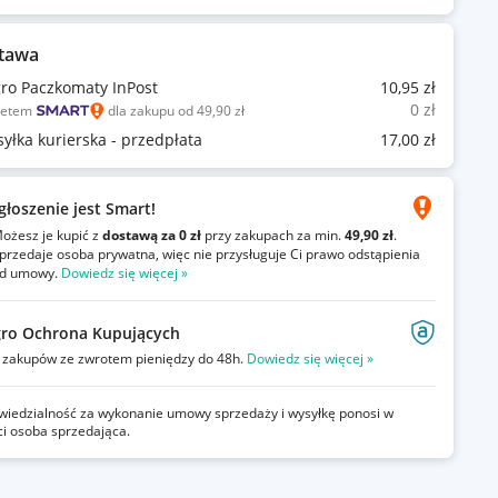
tawa
gro Paczkomaty InPost
10
,95
zł
0
zł
ietem
dla zakupu od 49,90 zł
syłka kurierska - przedpłata
17
,00
zł
głoszenie jest Smart!
ożesz je kupić z
dostawą za 0 zł
przy zakupach za min.
49,90 zł
.
przedaje osoba prywatna, więc nie przysługuje Ci prawo odstąpienia
d umowy.
Dowiedz się więcej »
gro Ochrona Kupujących
zakupów ze zwrotem pieniędzy do 48h.
Dowiedz się więcej »
iedzialność za wykonanie umowy sprzedaży i wysyłkę ponosi w
ci osoba sprzedająca.