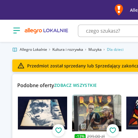
All
Otwórz menu z kategoriami
Allegro Lokalnie
Kultura i rozrywka
Muzyka
Dla dzieci
Przedmiot został sprzedany lub Sprzedający zakończy
Podobne oferty
ZOBACZ WSZYSTKIE
Obserwuj
Obserwuj
299,00 zł
-
13
%