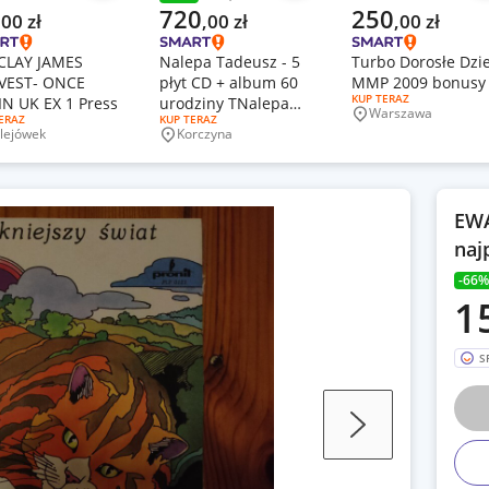
Poprzednia cena
alna cena
Aktualna cena
Aktualna cena
720
250
,
00
zł
,
00
zł
,
00
zł
CLAY JAMES
Nalepa Tadeusz - 5
Turbo Dorosłe Dzie
VEST- ONCE
płyt CD + album 60
MMP 2009 bonusy
RODZAJ OFERTY:
KUP TERAZ
N UK EX 1 Press
urodziny TNalepa
Warszawa
Miejscowość
J OFERTY:
ERAZ
RODZAJ OFERTY:
KUP TERAZ
(CD + DVD)
lejówek
Korczyna
jscowość
Miejscowość
EWA
naj
-66%
1
S