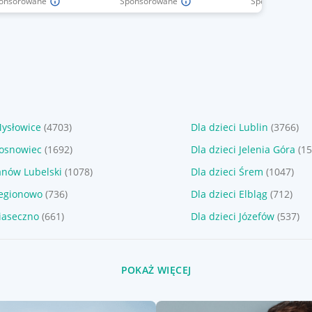
onsorowane
Sponsorowane
Sponsorowane
Mysłowice
(4703)
Dla dzieci Lublin
(3766)
Sosnowiec
(1692)
Dla dzieci Jelenia Góra
(15
Janów Lubelski
(1078)
Dla dzieci Śrem
(1047)
Legionowo
(736)
Dla dzieci Elbląg
(712)
Piaseczno
(661)
Dla dzieci Józefów
(537)
POKAŻ WIĘCEJ