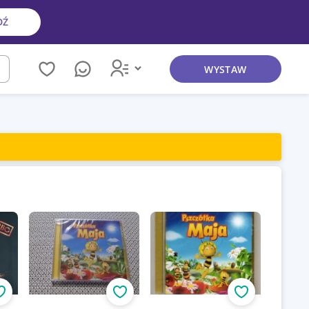
DŹ
WYSTAW
kaj
Obserwuj
Obserwuj
Obserwuj