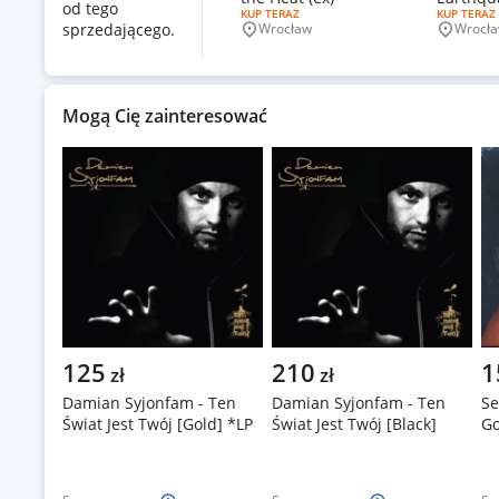
od tego
RODZAJ OFERTY:
KUP TERAZ
RODZAJ OF
KUP TERAZ
sprzedającego.
Wrocław
Wrocł
Miejscowość
Miejsco
Mogą Cię zainteresować
125
210
1
zł
zł
Damian Syjonfam - Ten
Damian Syjonfam - Ten
Se
Świat Jest Twój [Gold] *LP
Świat Jest Twój [Black]
Go