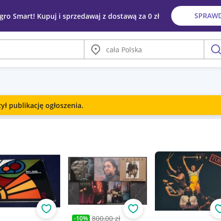
SPRAW
egro Smart! Kupuj i sprzedawaj z dostawą za 0 zł
Miasto
szu
ł publikację ogłoszenia.
Obserwuj
Obserwuj
800,00 zł
-
10
%