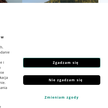
e w
ch
.
adanie
e i
Zgadzam się
h
nie
ikacja
Nie zgadzam się
nie
.
iania
Zmieniam zgody
e