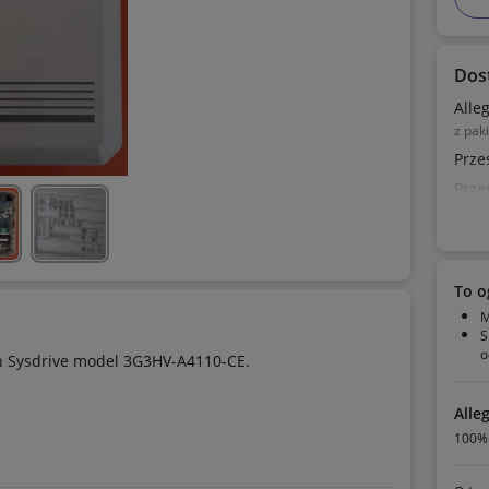
Dos
Alle
z pak
Prze
Prze
To o
M
S
o
 Sysdrive model 3G3HV-A4110-CE.
Alle
100% 