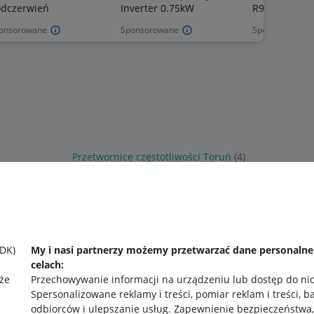
dczerwień
Inverter 0.75kW
R911337325
onsorowane
Sponsorowane
Sponsorowane
Przetwornice częstotliwości Toruń
(4)
SDK)
My i nasi partnerzy możemy przetwarzać dane personaln
celach:
że
Przechowywanie informacji na urządzeniu lub dostęp do ni
Spersonalizowane reklamy i treści, pomiar reklam i treści, b
odbiorców i ulepszanie usług
.
Zapewnienie bezpieczeństwa,