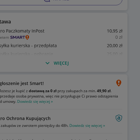
tawa
gro Paczkomaty InPost
10
,95
zł
0
zł
ietem
syłka kurierska - przedpłata
20
,00
zł
syłka kurierska - pobranie
25
,00
zł
WIĘCEJ
głoszenie jest Smart!
ożesz je kupić z
dostawą za 0 zł
przy zakupach za min.
49,90 zł
.
przedaje osoba prywatna, więc nie przysługuje Ci prawo odstąpienia
d umowy.
Dowiedz się więcej »
gro Ochrona Kupujących
zakupów ze zwrotem pieniędzy do 48h.
Dowiedz się więcej »