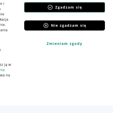
e i
Zgadzam się
h
nie
ikacja
nie
.
Nie zgadzam się
iania
Zmieniam zgody
e
sz ją w
nia
ywa na