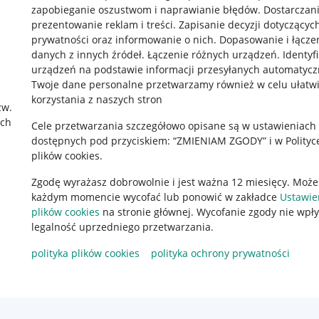
zapobieganie oszustwom i naprawianie błędów
.
Dostarczani
prezentowanie reklam i treści
.
Zapisanie decyzji dotyczącyc
prywatności oraz informowanie o nich
.
Dopasowanie i łącze
danych z innych źródeł
.
Łączenie różnych urządzeń
.
Identyf
urządzeń na podstawie informacji przesyłanych automatycz
Twoje dane personalne przetwarzamy również w celu ułatw
korzystania z naszych stron
zw.
rawne
Pobierz aplikację
ach
Cele przetwarzania szczegółowo opisane są w ustawieniach
dostępnych pod przyciskiem: “ZMIENIAM ZGODY” i w Polityc
plików cookies.
 "cookies"
Zgodę wyrażasz dobrowolnie i jest ważna 12 miesięcy. Może
każdym momencie wycofać lub ponowić w zakładce
Ustawie
ów "cookies"
plików cookies
na stronie głównej. Wycofanie zgody nie wpł
okalizacji
legalność uprzedniego przetwarzania.
 Aktu o Usługach Cyfrowych
polityka plików cookies
polityka ochrony prywatności