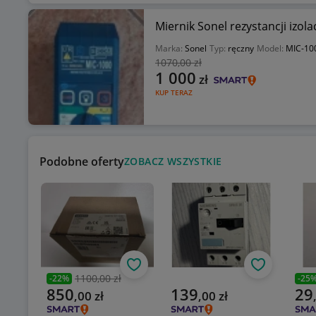
Miernik Sonel rezystancji izo
Marka:
Sonel
Typ:
ręczny
Model:
MIC-10
1070
,00 zł
1 000
zł
KUP TERAZ
Podobne oferty
ZOBACZ WSZYSTKIE
Obserwuj
Obserwuj
1100,00 zł
-
22
%
-
25
Poprzednia cena
Popr
Aktualna cena
Aktualna cena
Aktu
850
139
29
,
00
zł
,
00
zł