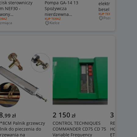
cisk sterowniczy
Pompa GA-14 13
elektrycznego tam
m NEF30 -
Spożywcza
besel indukta 5,5k
rwony
nierdzewna
RODZAJ OFERTY:
KUP TERAZ
7,5kw 3kw 1,5kw
Poznań
J OFERTY:
ERAZ
RODZAJ OFERTY:
KUP TERAZ
wietlany
kwasoodporna
Miejscowość
zeliwo
zmiąca
Kielce
jscowość
Miejscowość
8
2 150
3 790
,
99
zł
zł
zł
*8CM Palnik grzewczy
CONTROL TECHNIQUES
REXROTH IN
lnik do pieczenia do
COMMANDER CD75 CD 75
HCS01.1E-W0
rzewania na
Variable Frequency
ET-EC -EM-L