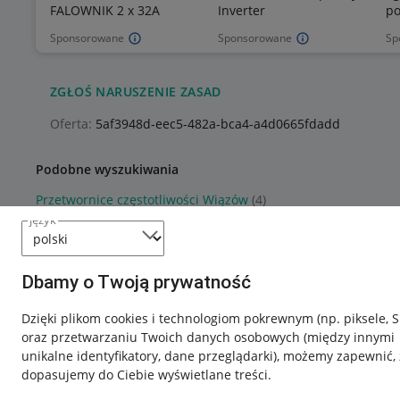
FALOWNIK 2 x 32A
Inverter
po
Sponsorowane
Sponsorowane
Sp
ZGŁOŚ NARUSZENIE ZASAD
Oferta:
5af3948d-eec5-482a-bca4-a4d0665fdadd
Podobne wyszukiwania
Przetwornice częstotliwości Wiązów
(4)
język
Dbamy o Twoją prywatność
Dzięki plikom cookies i technologiom pokrewnym
(np. piksele, 
oraz przetwarzaniu Twoich danych osobowych
(między innymi
unikalne identyfikatory, dane przeglądarki)
, możemy zapewnić, 
dopasujemy do Ciebie wyświetlane treści.