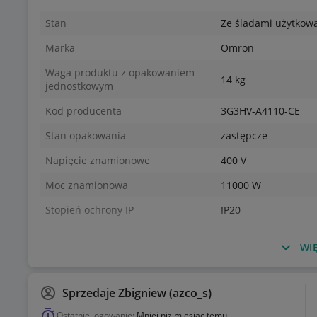
Stan
Ze śladami użytkow
Marka
Omron
Waga produktu z opakowaniem
14 kg
jednostkowym
Kod producenta
3G3HV-A4110-CE
Stan opakowania
zastępcze
Napięcie znamionowe
400 V
Moc znamionowa
11000 W
Stopień ochrony IP
IP20
WIĘ
Sprzedaje
Zbigniew (azco_s)
Ostatnie logowanie:
Mniej niż miesiąc temu