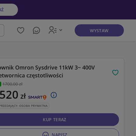
DŹ
WYSTAW
kaj
ownik Omron Sysdrive 11kW 3~ 400V
etwornica częstotliwości
Obserwuj
1700
,00 zł
 520
zł
PRZEDAJĄCY: OSOBA PRYWATNA
KUP TERAZ
NAPISZ