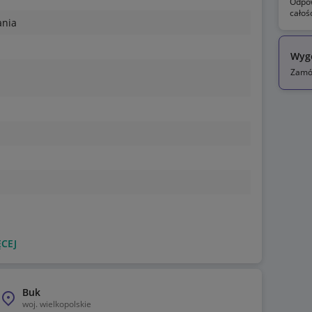
Odpow
całoś
ania
Wyg
Zamów
CEJ
Buk
woj.
wielkopolskie