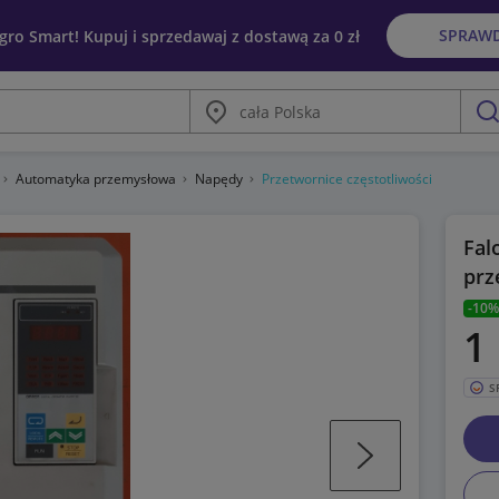
SPRAW
egro Smart! Kupuj i sprzedawaj z dostawą za 0 zł
Miasto
szu
Automatyka przemysłowa
Napędy
Przetwornice częstotliwości
Fal
prz
-10%
1
S