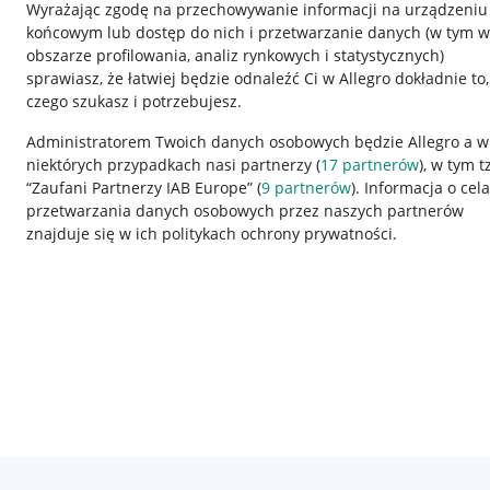
Wyrażając zgodę na przechowywanie informacji na urządzeniu
końcowym lub dostęp do nich i przetwarzanie danych (w tym w
obszarze profilowania, analiz rynkowych i statystycznych)
sprawiasz, że łatwiej będzie odnaleźć Ci w Allegro dokładnie to,
czego szukasz i potrzebujesz.
Administratorem Twoich danych osobowych będzie Allegro a w
niektórych przypadkach nasi partnerzy (
17
partnerów
), w tym t
Przydatne informacje
Informacje p
“Zaufani Partnerzy IAB Europe” (
9
partnerów
). Informacja o cel
przetwarzania danych osobowych przez naszych partnerów
Jak to działa
Regulamin
znajduje się w ich politykach ochrony prywatności.
Napisz do nas
Polityka plików
Allegro Gadane dla sprzedających
Ustawienia plik
Allegro Gadane dla kupujących
Udostępnianie l
Mapa miejscowości
Informacje dla
Korzystanie z serwisu oznacza akceptację
regulaminu
.