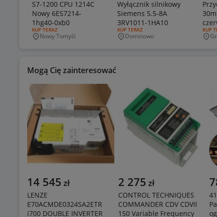
S7-1200 CPU 1214C
Wyłącznik silnikowy
Przy
Nowy 6ES7214-
Siemens 5.5-8A
30m
1hg40-0xb0
3RV1011-1HA10
cze
RODZAJ OFERTY:
KUP TERAZ
RODZAJ OFERTY:
KUP TERAZ
RODZA
KUP T
podś
Nowy Tomyśl
Dominowo
Gr
Miejscowość
Miejscowość
Mie
Mogą Cię zainteresować
14 545
2 275
7
zł
zł
LENZE
CONTROL TECHNIQUES
41
E70ACMDE0324SA2ETR
COMMANDER CDV CDVII
Pa
i700 DOUBLE INVERTER
150 Variable Frequency
og