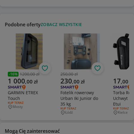
Podobne oferty
ZOBACZ WSZYSTKIE
Obserwuj
Obserwuj
1200,00 zł
250,00 zł
-
16
%
Poprzednia cena
Poprzednia cena
Aktualna cena
Aktualna cena
Aktualna 
1 000
230
17
,
00
zł
,
00
zł
,
00
zł
GARMIN ETREX
Fotelik rowerowy
Torba Ro
Touch
Urban Iki Junior do
Uchwyt na
RODZAJ OFERTY:
KUP TERAZ
35 kg
Etui
Mosty
Miejscowość
RODZAJ OFERTY:
KUP TERAZ
RODZAJ OFERT
KUP TERAZ
Łódź
Kielce
Miejscowość
Miejscowo
Mogą Cię zainteresować