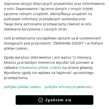
Zapisanie decyzji dotyczących prywatności oraz informowanie
Pobierz aplikację
o nich
.
Dopasowanie i łączenie danych z innych źródeł
.
Łączenie różnych urządzeń
.
Identyfikacja urządzeń na
podstawie informacji przesyłanych automatycznie
.
Twoje dane personalne przetwarzamy również w celu
ułatwiania korzystania z naszych stron
Cele przetwarzania szczegółowo opisane są w ustawieniach
dostępnych pod przyciskiem: “ZMIENIAM ZGODY” i w Polityce
plików cookies.
Zgodę wyrażasz dobrowolnie i jest ważna 12 miesięcy.
Możesz ją w każdym momencie wycofać lub ponowić w
zakładce
Ustawienia plików cookies
na stronie głównej.
Korzystanie z serwisu oznacza akceptację
regulaminu
.
Wycofanie zgody nie wpływa na legalność uprzedniego
przetwarzania.
polityka plików cookies
polityka ochrony prywatności
Zgadzam się