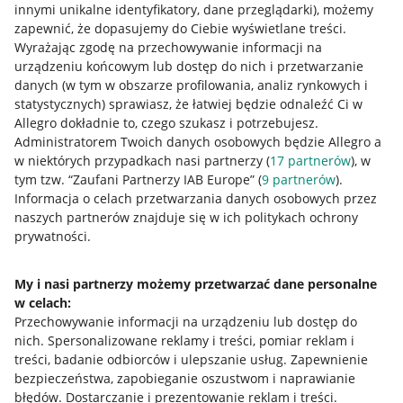
Przydatne informacje
innymi unikalne identyfikatory, dane przeglądarki)
, możemy
zapewnić, że dopasujemy do Ciebie wyświetlane treści.
Wyrażając zgodę na przechowywanie informacji na
Jak to działa
urządzeniu końcowym lub dostęp do nich i przetwarzanie
Napisz do nas
danych (w tym w obszarze profilowania, analiz rynkowych i
statystycznych) sprawiasz, że łatwiej będzie odnaleźć Ci w
Allegro Gadane dla sprzedających
Allegro dokładnie to, czego szukasz i potrzebujesz.
Administratorem Twoich danych osobowych będzie Allegro a
Allegro Gadane dla kupujących
w niektórych przypadkach nasi partnerzy (
17
partnerów
), w
tym tzw. “Zaufani Partnerzy IAB Europe” (
9
partnerów
).
Mapa miejscowości
Informacja o celach przetwarzania danych osobowych przez
naszych partnerów znajduje się w ich politykach ochrony
Informacje prawne
prywatności.
Regulamin
My i nasi partnerzy możemy przetwarzać dane personalne
Polityka plików "cookies"
w celach:
Przechowywanie informacji na urządzeniu lub dostęp do
Ustawienia plików "cookies"
nich
.
Spersonalizowane reklamy i treści, pomiar reklam i
Udostępnianie lokalizacji
treści, badanie odbiorców i ulepszanie usług
.
Zapewnienie
bezpieczeństwa, zapobieganie oszustwom i naprawianie
Informacje dla Aktu o Usługach Cyfrowych
błędów
.
Dostarczanie i prezentowanie reklam i treści
.