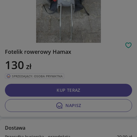
Obs
Fotelik rowerowy Hamax
130
zł
SPRZEDAJĄCY: OSOBA PRYWATNA
KUP TERAZ
NAPISZ
Dostawa
Przesyłka kurierska - przedpłata
20
,00
zł