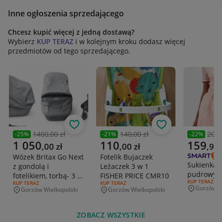
Inne ogłoszenia sprzedającego
Chcesz kupić więcej z jedną dostawą?
Wybierz
KUP TERAZ
i w kolejnym kroku dodasz więcej
przedmiotów od tego sprzedającego.
Obserwuj
Obserwuj
1400,00 zł
140,00 zł
205,
-
25
%
-
21
%
-
22
%
Poprzednia cena
Poprzednia cena
Poprzedni
Aktualna cena
Aktualna cena
Aktualna 
1 050
110
159
,
00
zł
,
00
zł
,
90
Wózek Britax Go Next
Fotelik Bujaczek
Sukienka 
z gondolą i
Leżaczek 3 w 1
pudrowy r
fotelikiem, torbą- 3 w
FISHER PRICE CMR10
RODZAJ OFERT
KUP TERAZ
RODZAJ OFERTY:
KUP TERAZ
RODZAJ OFERTY:
KUP TERAZ
1
Gorzów W
Gorzów Wielkopolski
Gorzów Wielkopolski
Miejscowo
Miejscowość
Miejscowość
ZOBACZ WSZYSTKIE