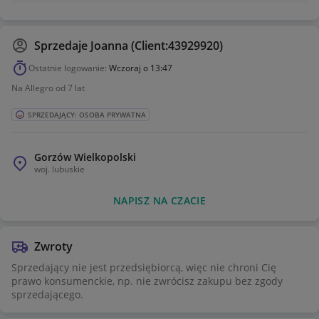
Sprzedaje
Joanna (Client:43929920)
Ostatnie logowanie:
Wczoraj o 13:47
Na Allegro od 7 lat
SPRZEDAJĄCY: OSOBA PRYWATNA
Gorzów Wielkopolski
woj.
lubuskie
NAPISZ NA CZACIE
Zwroty
Sprzedający nie jest przedsiębiorcą, więc nie chroni Cię
prawo konsumenckie, np. nie zwrócisz zakupu bez zgody
sprzedającego.