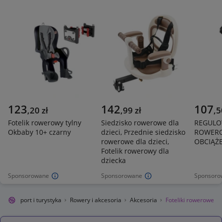
123
142
107
,
20
zł
,
99
zł
,
5
Fotelik rowerowy tylny
Siedzisko rowerowe dla
REGULO
Okbaby 10+ czarny
dzieci, Przednie siedzisko
ROWERO
rowerowe dla dzieci,
OBCIĄŻE
Fotelik rowerowy dla
dziecka
Sponsorowane
Sponsorowane
Sponsoro
lnie
Sport i turystyka
Rowery i akcesoria
Akcesoria
Foteliki rowerowe