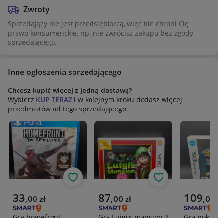
Zwroty
Sprzedający nie jest przedsiębiorcą, więc nie chroni Cię
prawo konsumenckie, np. nie zwrócisz zakupu bez zgody
sprzedającego.
Inne ogłoszenia sprzedającego
Chcesz kupić więcej z jedną dostawą?
Wybierz
KUP TERAZ
i w kolejnym kroku dodasz więcej
przedmiotów od tego sprzedającego.
Obserwuj
Obserwuj
Aktualna cena
Aktualna cena
Aktualna 
33
87
109
,
00
zł
,
00
zł
,
00
Gra homefront
Gra Luigi's mansion 2
Gra poke