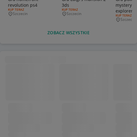
revolution ps4
3ds
mystery 
RODZAJ OFERTY:
KUP TERAZ
RODZAJ OFERTY:
KUP TERAZ
explorers 
Szczecin
Szczecin
Miejscowość
Miejscowość
RODZAJ OFERT
KUP TERAZ
darkness 
Szczecin
Miejscowo
ZOBACZ WSZYSTKIE