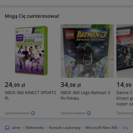
Mogą Cię zainteresować
24
34
14
,
99
zł
,
98
zł
,
99
XBOX 360 KINECT SPORTS
XBOX 360 Lego Batman 3
Dance C
PL
Po Polsku
Kinect g
super z
Sponsorowane
Sponsorowane
Sponsoro
egro Lokalnie
Elektronika
Konsole i automaty
Microsoft Xbox 360
Gry