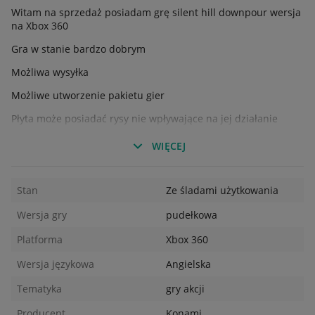
Witam na sprzedaż posiadam grę silent hill downpour wersja
na Xbox 360
Gra w stanie bardzo dobrym
Możliwa wysyłka
Możliwe utworzenie pakietu gier
Płyta może posiadać rysy nie wpływające na jej działanie
Pudełko okładka i książeczka mogą mieć uszkodzenia
WIĘCEJ
Zachęcam do obejrzenia moich innych ogłoszeń z grami
Bushgames
Stan
Ze śladami użytkowania
Wersja gry
pudełkowa
Platforma
Xbox 360
Wersja językowa
Angielska
Tematyka
gry akcji
Producent
Konami