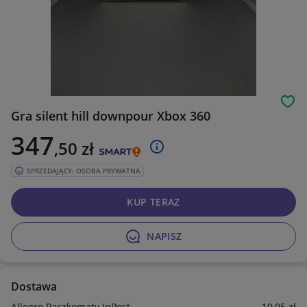
Obs
Gra silent hill downpour Xbox 360
347
,50
zł
SPRZEDAJĄCY: OSOBA PRYWATNA
KUP TERAZ
NAPISZ
Dostawa
Allegro Paczkomaty InPost
10
,95
zł