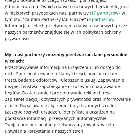
Allegro dokładnie to, czego szukasz i potrzebujesz.
Administratorem Twoich danych osobowych będzie Allegro a
Przydatne informacje
w niektórych przypadkach nasi partnerzy (
17
partnerów
), w
tym tzw. “Zaufani Partnerzy IAB Europe” (
9
partnerów
).
Jak to działa
Informacja o celach przetwarzania danych osobowych przez
naszych partnerów znajduje się w ich politykach ochrony
Napisz do nas
prywatności.
Allegro Gadane dla sprzedających
My i nasi partnerzy możemy przetwarzać dane personalne
Allegro Gadane dla kupujących
w celach:
Przechowywanie informacji na urządzeniu lub dostęp do
Mapa miejscowości
nich
.
Spersonalizowane reklamy i treści, pomiar reklam i
treści, badanie odbiorców i ulepszanie usług
.
Zapewnienie
Informacje prawne
bezpieczeństwa, zapobieganie oszustwom i naprawianie
błędów
.
Dostarczanie i prezentowanie reklam i treści
.
Regulamin
Zapisanie decyzji dotyczących prywatności oraz informowanie
o nich
.
Dopasowanie i łączenie danych z innych źródeł
.
Polityka plików "cookies"
Łączenie różnych urządzeń
.
Identyfikacja urządzeń na
Ustawienia plików "cookies"
podstawie informacji przesyłanych automatycznie
.
Twoje dane personalne przetwarzamy również w celu
Udostępnianie lokalizacji
ułatwiania korzystania z naszych stron