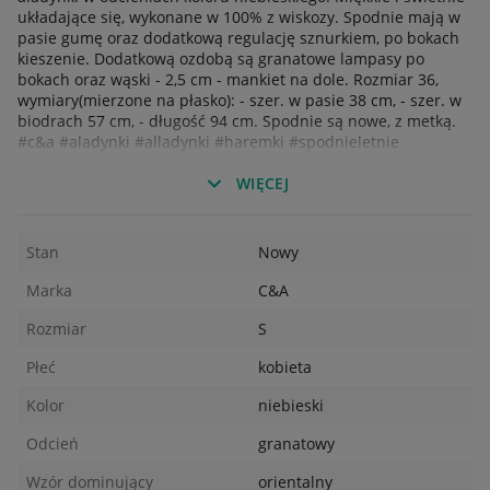
układające się, wykonane w 100% z wiskozy. Spodnie mają w
pasie gumę oraz dodatkową regulację sznurkiem, po bokach
kieszenie. Dodatkową ozdobą są granatowe lampasy po
bokach oraz wąski - 2,5 cm - mankiet na dole. Rozmiar 36,
wymiary(mierzone na płasko): - szer. w pasie 38 cm, - szer. w
biodrach 57 cm, - długość 94 cm. Spodnie są nowe, z metką.
#c&a #aladynki #alladynki #haremki #spodnieletnie
#niebieskie #wzór #wewzory #wpasy #azul #portugalsi
#mozaika #granatowe #błękitne #ciemnoniebieskie #lampasy
WIĘCEJ
#wiskoza #zwiskozy #spodnieniebieskie #spodniegranatowe
#spodniewpasy #spodniewkkwiaty #spodniezgumką
#spodniec&a #yessica
Stan
Nowy
Marka
C&A
Rozmiar
S
Płeć
kobieta
Kolor
niebieski
Odcień
granatowy
Wzór dominujący
orientalny