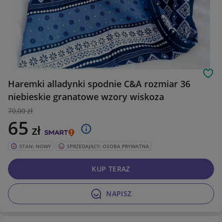
Obs
Haremki alladynki spodnie C&A rozmiar 36
niebieskie granatowe wzory wiskoza
70
,00 zł
65
zł
STAN: NOWY
SPRZEDAJĄCY: OSOBA PRYWATNA
KUP TERAZ
NAPISZ