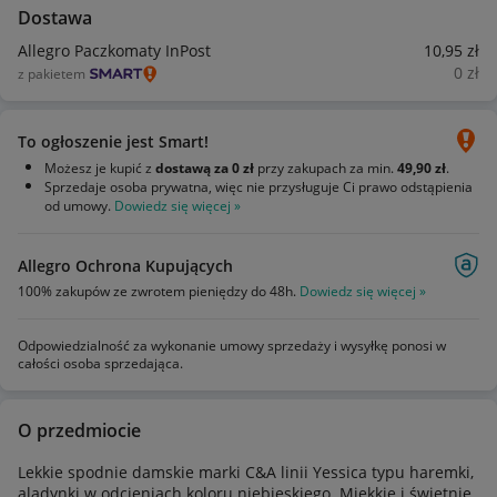
Dostawa
Allegro Paczkomaty InPost
10
,95
zł
0
zł
z pakietem
To ogłoszenie jest Smart!
Możesz je kupić z
dostawą za 0 zł
przy zakupach za min.
49,90 zł
.
Sprzedaje osoba prywatna, więc nie przysługuje Ci prawo odstąpienia
od umowy.
Dowiedz się więcej »
Allegro Ochrona Kupujących
100% zakupów ze zwrotem pieniędzy do 48h.
Dowiedz się więcej »
Odpowiedzialność za wykonanie umowy sprzedaży i wysyłkę ponosi w
całości osoba sprzedająca.
O przedmiocie
Lekkie spodnie damskie marki C&A linii Yessica typu haremki,
aladynki w odcieniach koloru niebieskiego. Miękkie i świetnie