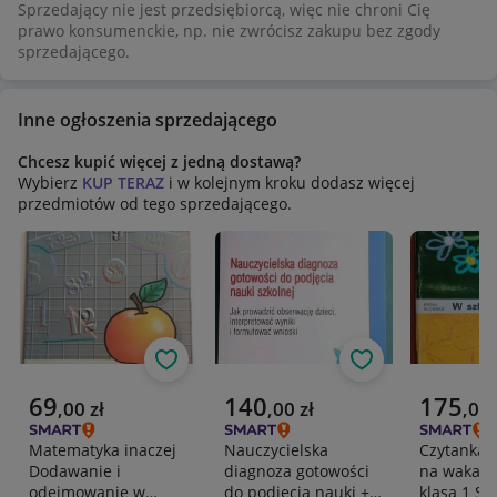
Sprzedający nie jest przedsiębiorcą, więc nie chroni Cię
prawo konsumenckie, np. nie zwrócisz zakupu bez zgody
sprzedającego.
Inne ogłoszenia sprzedającego
Chcesz kupić więcej z jedną dostawą?
Wybierz
KUP TERAZ
i w kolejnym kroku dodasz więcej
przedmiotów od tego sprzedającego.
Obserwuj
Obserwuj
Aktualna cena
Aktualna cena
Aktualna 
69
140
175
,
00
zł
,
00
zł
,
00
Matematyka inaczej
Nauczycielska
Czytanka W
Dodawanie i
diagnoza gotowości
na wakacj
odejmowanie w
do podjęcia nauki +
klasa 1 Sł