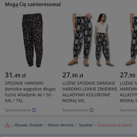
Mogą Cię zainteresować
31
27
27
,
49
zł
,
90
zł
,
90
SPODNIE HAREMKI
LUŹNE SPODNIE DAMSKIE
LUŹNE 
damskie wygodne długie
HAREMKI LEKKIE ZWIEWNE
HAREMK
luźne Alladynki 46 / 50 -
ALLADYNKI KOLOROWE
ALLADY
6XL / 7XL
MORAJ XXL
MORAJ 
Sponsorowane
Sponsorowane
Sponsoro
Odzież, Obuwie, Dodatki
Odzież damska
Spodnie
Casual (na co dzień)