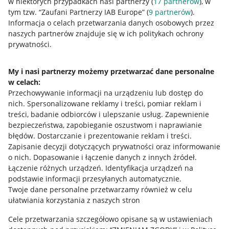
w niektórych przypadkach nasi partnerzy (
17
partnerów
), w
Przydatne informacje
tym tzw. “Zaufani Partnerzy IAB Europe” (
9
partnerów
).
Informacja o celach przetwarzania danych osobowych przez
Jak to działa
naszych partnerów znajduje się w ich politykach ochrony
prywatności.
Napisz do nas
Allegro Gadane dla sprzedających
My i nasi partnerzy możemy przetwarzać dane personalne
w celach:
Allegro Gadane dla kupujących
Przechowywanie informacji na urządzeniu lub dostęp do
nich
.
Spersonalizowane reklamy i treści, pomiar reklam i
Mapa miejscowości
treści, badanie odbiorców i ulepszanie usług
.
Zapewnienie
bezpieczeństwa, zapobieganie oszustwom i naprawianie
Informacje prawne
błędów
.
Dostarczanie i prezentowanie reklam i treści
.
Zapisanie decyzji dotyczących prywatności oraz informowanie
Regulamin
o nich
.
Dopasowanie i łączenie danych z innych źródeł
.
Łączenie różnych urządzeń
.
Identyfikacja urządzeń na
Polityka plików "cookies"
podstawie informacji przesyłanych automatycznie
.
Ustawienia plików "cookies"
Twoje dane personalne przetwarzamy również w celu
ułatwiania korzystania z naszych stron
Udostępnianie lokalizacji
Cele przetwarzania szczegółowo opisane są w ustawieniach
Informacje dla Aktu o Usługach Cyfrowych