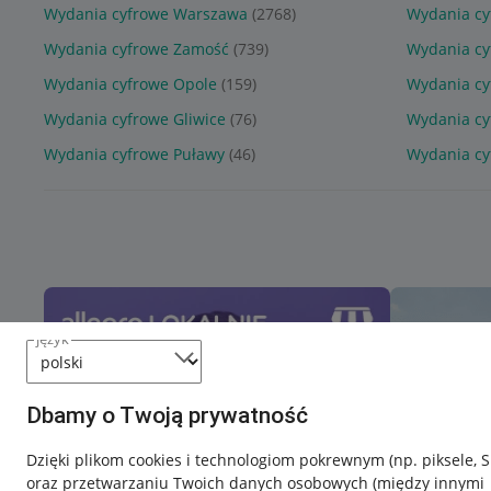
Wydania cyfrowe Warszawa
(2768)
Wydania cy
Wydania cyfrowe Zamość
(739)
Wydania cy
Wydania cyfrowe Opole
(159)
Wydania cy
Wydania cyfrowe Gliwice
(76)
Wydania cy
Wydania cyfrowe Puławy
(46)
Wydania cy
język
Dbamy o Twoją prywatność
Dzięki plikom cookies i technologiom pokrewnym
(np. piksele, 
oraz przetwarzaniu Twoich danych osobowych
(między innymi