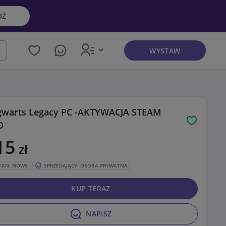
DŹ
WYSTAW
kaj
warts Legacy PC -AKTYWACJA STEAM
D
Obserwuj
15
zł
TAN: NOWY
SPRZEDAJĄCY: OSOBA PRYWATNA
KUP TERAZ
NAPISZ