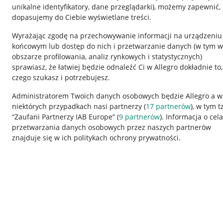
unikalne identyfikatory, dane przeglądarki)
, możemy zapewnić, 
dopasujemy do Ciebie wyświetlane treści.
Wyrażając zgodę na przechowywanie informacji na urządzeniu
końcowym lub dostęp do nich i przetwarzanie danych (w tym w
obszarze profilowania, analiz rynkowych i statystycznych)
sprawiasz, że łatwiej będzie odnaleźć Ci w Allegro dokładnie to,
czego szukasz i potrzebujesz.
Przydatne informacje
Informacje p
Administratorem Twoich danych osobowych będzie Allegro a w
niektórych przypadkach nasi partnerzy (
17
partnerów
), w tym t
Jak to działa
Regulamin
“Zaufani Partnerzy IAB Europe” (
9
partnerów
). Informacja o cel
Napisz do nas
Polityka plików
przetwarzania danych osobowych przez naszych partnerów
znajduje się w ich politykach ochrony prywatności.
Allegro Gadane dla sprzedających
Ustawienia plik
Allegro Gadane dla kupujących
Udostępnianie l
Mapa miejscowości
Informacje dla
Korzystanie z serwisu oznacza akceptację
regulaminu
.