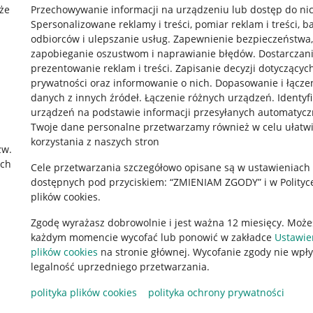
że
Przechowywanie informacji na urządzeniu lub dostęp do ni
Spersonalizowane reklamy i treści, pomiar reklam i treści, b
odbiorców i ulepszanie usług
.
Zapewnienie bezpieczeństwa,
zapobieganie oszustwom i naprawianie błędów
.
Dostarczani
prezentowanie reklam i treści
.
Zapisanie decyzji dotyczącyc
prywatności oraz informowanie o nich
.
Dopasowanie i łącze
danych z innych źródeł
.
Łączenie różnych urządzeń
.
Identyf
urządzeń na podstawie informacji przesyłanych automatycz
rawne
Pobierz aplikację
Twoje dane personalne przetwarzamy również w celu ułatw
korzystania z naszych stron
zw.
ach
Cele przetwarzania szczegółowo opisane są w ustawieniach
 "cookies"
dostępnych pod przyciskiem: “ZMIENIAM ZGODY” i w Polityc
plików cookies.
ów "cookies"
Zgodę wyrażasz dobrowolnie i jest ważna 12 miesięcy. Może
okalizacji
każdym momencie wycofać lub ponowić w zakładce
Ustawie
 Aktu o Usługach Cyfrowych
plików cookies
na stronie głównej. Wycofanie zgody nie wpł
legalność uprzedniego przetwarzania.
polityka plików cookies
polityka ochrony prywatności