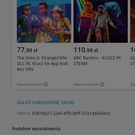
77
110
1
,
99
zł
,
99
zł
The Sims 4: StrangerVille
ARC Raiders - KLUCZ PC
Go
DLC PC Klucz EA App Kod
STEAM
ST
Bez VPN
Sponsorowane
Sponsorowane
Sp
ZGŁOŚ NARUSZENIE ZASAD
Oferta:
65818427-22af-4ff9-8eff-37a1da45542c
Podobne wyszukiwania