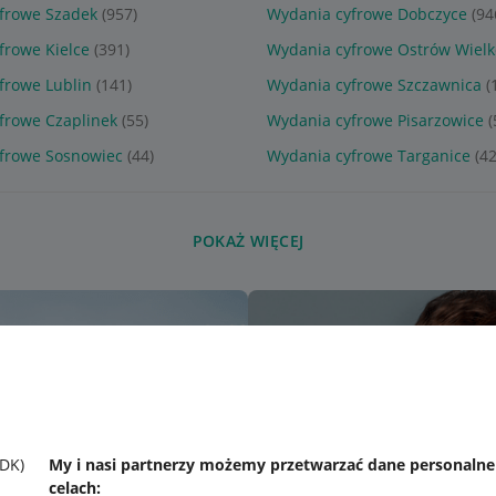
frowe Szadek
(957)
Wydania cyfrowe Dobczyce
(94
frowe Kielce
(391)
Wydania cyfrowe Ostrów Wielk
frowe Lublin
(141)
Wydania cyfrowe Szczawnica
(
frowe Czaplinek
(55)
Wydania cyfrowe Pisarzowice
(
frowe Sosnowiec
(44)
Wydania cyfrowe Targanice
(42
POKAŻ WIĘCEJ
SDK)
My i nasi partnerzy możemy przetwarzać dane personaln
celach: