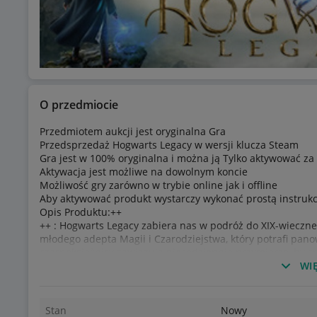
O przedmiocie
Przedmiotem aukcji jest oryginalna Gra
Przedsprzedaż Hogwarts Legacy w wersji klucza Steam
Gra jest w 100% oryginalna i można ją Tylko aktywować 
Aktywacja jest możliwe na dowolnym koncie
Możliwość gry zarówno w trybie online jak i offline
Aby aktywować produkt wystarczy wykonać prostą instruk
Opis Produktu:++
++ : Hogwarts Legacy zabiera nas w podróż do XIX-wieczne
młodego adepta Magii i Czarodziejstwa, który potrafi pano
czarnoksiężnicy zawiązują niecodziennie przymierze, by zn
umiejętności sprawiają, że trafiamy w sam środek wywołan
WIĘ
uporać z zagrożeniem, zależy los całego czarodziejskiego ś
Jako że akcja gry toczy się na wiele lat przed wydarzeniam
tu szukać większości znanych z nich postaci; niemniej, po
Stan
Nowy