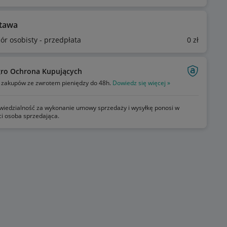
tawa
ór osobisty - przedpłata
0
zł
gro Ochrona Kupujących
zakupów ze zwrotem pieniędzy do 48h.
Dowiedz się więcej »
iedzialność za wykonanie umowy sprzedaży i wysyłkę ponosi w
ci osoba sprzedająca.