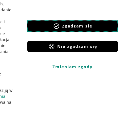
ch
.
adanie
e i
Zgadzam się
h
nie
ikacja
nie
.
Nie zgadzam się
iania
Zmieniam zgody
e
sz ją w
nia
ywa na