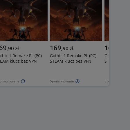
69
169
169
,
90
zł
,
90
zł
,
90
zł
thic 1 Remake PL (PC)
Gothic 1 Remake PL (PC)
Gothic 1 Rem
EAM klucz bez VPN
STEAM klucz bez VPN
STEAM klucz
onsorowane
Sponsorowane
Sponsorowane