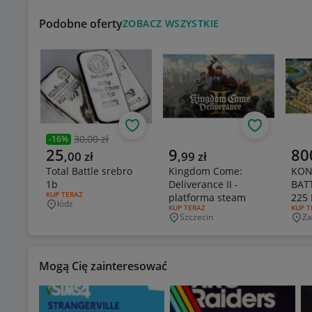
Podobne oferty
ZOBACZ WSZYSTKIE
Obserwuj
Obserwuj
30,00 zł
-
16
%
Poprzednia cena
Aktualna cena
Aktualna cena
Aktu
25
9
80
,
00
zł
,
99
zł
Total Battle srebro
Kingdom Come:
KON
1b
Deliverance II -
BAT
RODZAJ OFERTY:
KUP TERAZ
platforma steam
225 
łódz
Miejscowość
RODZAJ OFERTY:
KUP TERAZ
RODZA
KUP T
POTĘ
Szczecin
Za
Miejscowość
Mie
Mogą Cię zainteresować