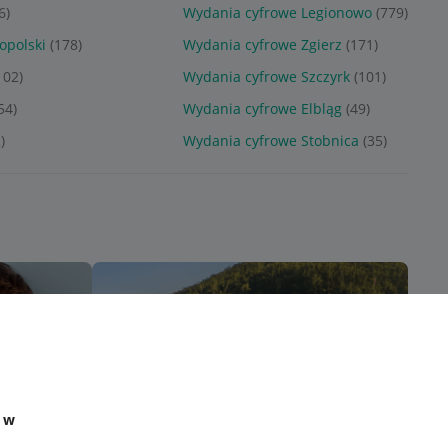
6)
Wydania cyfrowe Legionowo
(779)
opolski
(178)
Wydania cyfrowe Zgierz
(171)
102)
Wydania cyfrowe Szczyrk
(101)
54)
Wydania cyfrowe Elbląg
(49)
)
Wydania cyfrowe Stobnica
(35)
e w