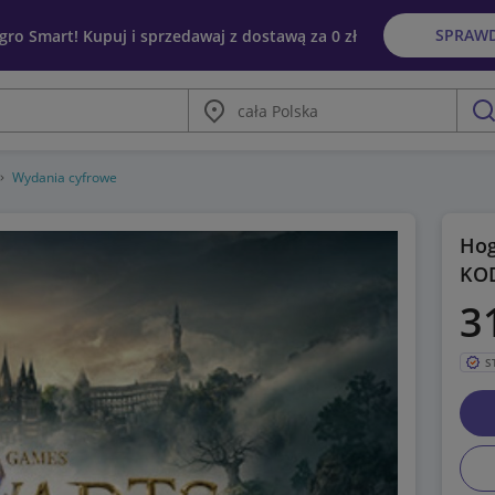
SPRAW
egro Smart! Kupuj i sprzedawaj z dostawą za 0 zł
Miasto
szu
Wydania cyfrowe
Hog
KO
3
S