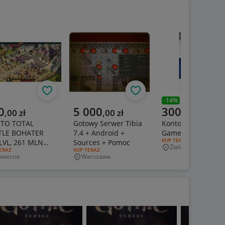
Obserwuj
Obserwuj
350,00 zł
-
14
%
Poprzednia cena
alna cena
Aktualna cena
Aktualna cena
0
5 000
300
,
00
zł
,
00
zł
,
00
zł
TO TOTAL
Gotowy Serwer Tibia
Konto Fortnite Epi
TLE BOHATER
7.4 + Android +
Games Okazja!
RODZAJ OFERTY:
KUP TERAZ
LVL, 261 MLN
Sources + Pomoc
Zielona Góra
Miejscowość
J OFERTY:
ERAZ
RODZAJ OFERTY:
KUP TERAZ
GI! G8
wiercie
Warszawa
jscowość
Miejscowość