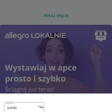
POKAŻ WIĘCEJ
język