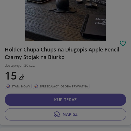
Obs
Holder Chupa Chups na Długopis Apple Pencil
Czarny Stojak na Biurko
dostępnych 20 szt.
15
zł
STAN: NOWY
SPRZEDAJĄCY: OSOBA PRYWATNA
KUP TERAZ
NAPISZ