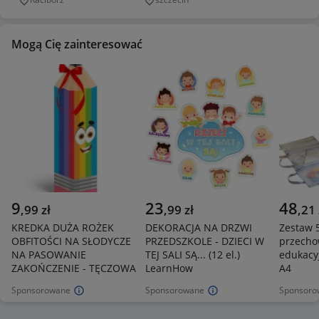
Miejscowość
Miejscowość
Mogą Cię zainteresować
9
23
48
,
99
zł
,
99
zł
,
21
KREDKA DUŻA ROŻEK
DEKORACJA NA DRZWI
Zestaw 
OBFITOŚCI NA SŁODYCZE
PRZEDSZKOLE - DZIECI W
przecho
NA PASOWANIE
TEJ SALI SĄ... (12 el.)
edukacy
ZAKOŃCZENIE - TĘCZOWA
LearnHow
A4
Sponsorowane
Sponsorowane
Sponsoro