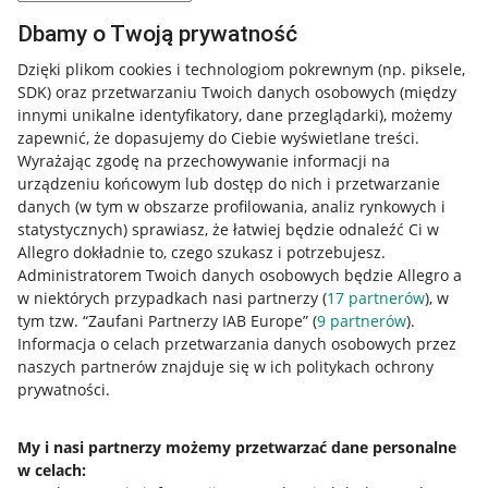
Dbamy o Twoją prywatność
Przydatne informacje
Dzięki plikom cookies i technologiom pokrewnym
(np. piksele,
SDK)
oraz przetwarzaniu Twoich danych osobowych
(między
innymi unikalne identyfikatory, dane przeglądarki)
, możemy
Jak to działa
zapewnić, że dopasujemy do Ciebie wyświetlane treści.
Napisz do nas
Wyrażając zgodę na przechowywanie informacji na
urządzeniu końcowym lub dostęp do nich i przetwarzanie
Allegro Gadane dla sprzedających
danych (w tym w obszarze profilowania, analiz rynkowych i
statystycznych) sprawiasz, że łatwiej będzie odnaleźć Ci w
Allegro Gadane dla kupujących
Allegro dokładnie to, czego szukasz i potrzebujesz.
Administratorem Twoich danych osobowych będzie Allegro a
Mapa miejscowości
w niektórych przypadkach nasi partnerzy (
17
partnerów
), w
tym tzw. “Zaufani Partnerzy IAB Europe” (
9
partnerów
).
Informacje prawne
Informacja o celach przetwarzania danych osobowych przez
naszych partnerów znajduje się w ich politykach ochrony
Regulamin
prywatności.
Polityka plików "cookies"
My i nasi partnerzy możemy przetwarzać dane personalne
Ustawienia plików "cookies"
w celach: