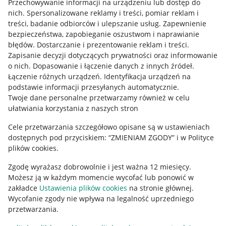
Udostępnianie lokalizacji
Przechowywanie informacji na urządzeniu lub dostęp do
nich
.
Spersonalizowane reklamy i treści, pomiar reklam i
Informacje dla Aktu o Usługach Cyfrowych
treści, badanie odbiorców i ulepszanie usług
.
Zapewnienie
bezpieczeństwa, zapobieganie oszustwom i naprawianie
Pobierz aplikację
błędów
.
Dostarczanie i prezentowanie reklam i treści
.
Zapisanie decyzji dotyczących prywatności oraz informowanie
o nich
.
Dopasowanie i łączenie danych z innych źródeł
.
Łączenie różnych urządzeń
.
Identyfikacja urządzeń na
podstawie informacji przesyłanych automatycznie
.
Twoje dane personalne przetwarzamy również w celu
ułatwiania korzystania z naszych stron
Cele przetwarzania szczegółowo opisane są w ustawieniach
dostępnych pod przyciskiem: “ZMIENIAM ZGODY” i w Polityce
plików cookies.
Zgodę wyrażasz dobrowolnie i jest ważna 12 miesięcy.
Korzystanie z serwisu oznacza akceptację
regulaminu
.
Możesz ją w każdym momencie wycofać lub ponowić w
zakładce
Ustawienia plików cookies
na stronie głównej.
Wycofanie zgody nie wpływa na legalność uprzedniego
przetwarzania.