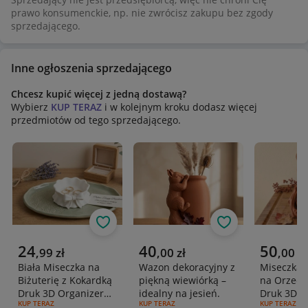
prawo konsumenckie, np. nie zwrócisz zakupu bez zgody
sprzedającego.
Inne ogłoszenia sprzedającego
Chcesz kupić więcej z jedną dostawą?
Wybierz
KUP TERAZ
i w kolejnym kroku dodasz więcej
przedmiotów od tego sprzedającego.
Obserwuj
Obserwuj
Aktualna cena
Aktualna cena
Aktualna 
24
40
50
,
99
zł
,
00
zł
,
00
zł
Biała Miseczka na
Wazon dekoracyjny z
Miseczka 
Biżuterię z Kokardką
piękną wiewiórką –
na Orzech
Druk 3D Organizer
idealny na jesień.
Druk 3D D
RODZAJ OFERTY:
KUP TERAZ
RODZAJ OFERTY:
KUP TERAZ
RODZAJ OFERT
KUP TERAZ
Podstawka 15cm