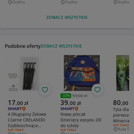
Gryfino
Gryfino
Gryfino
Miejscowość
Miejscowość
Miejscowo
ZOBACZ WSZYSTKIE
Podobne oferty
ZOBACZ WSZYSTKIE
Obserwuj
Obserwuj
59,00 zł
-
33
%
Poprzednia cena
Aktualna cena
Aktualna cena
Aktualna 
17
39
80
,
00
zł
,
00
zł
,
00
zł
Tyta dla
4 Długopisy Żelowe
Nowy plecak
pierwszokl
Czarne CRELANDO
Dziecięcy easyou 20l
Minecraft,
Szybkoschnące
do szkoly
RODZAJ OFERT
KUP TERAZ
materiał, 
Ruda Śląs
RODZAJ OFERTY:
KUP TERAZ
RODZAJ OFERTY:
KUP TERAZ
ZESTAW
Miejscowo
handmad
Racibórz
szczecin