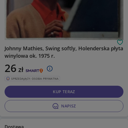
Obs
Johnny Mathies, Swing softly, Holenderska płyta
winylowa ok. 1975 r.
26
zł
SPRZEDAJĄCY: OSOBA PRYWATNA
KUP TERAZ
NAPISZ
Dostawa