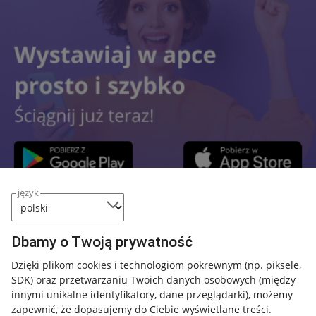
język
Przydatne informacje
Dbamy o Twoją prywatność
Jak to działa
Dzięki plikom cookies i technologiom pokrewnym
(np. piksele,
SDK)
oraz przetwarzaniu Twoich danych osobowych
(między
Napisz do nas
innymi unikalne identyfikatory, dane przeglądarki)
, możemy
Allegro Gadane dla sprzedających
zapewnić, że dopasujemy do Ciebie wyświetlane treści.