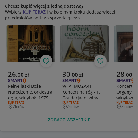
Chcesz kupić więcej z jedną dostawą?
Wybierz
KUP TERAZ
i w kolejnym kroku dodasz więcej
przedmiotów od tego sprzedającego.
Obserwuj
Obserwuj
Aktualna cena
Aktualna cena
Aktualna 
26
30
28
,
00
zł
,
00
zł
,
00
zł
Pełne łaski Boże
W. A. MOZART
Koncert na
Narodzenie, orkiestra
Koncert na róg - P.
Organy vol
dęta, winyl ok. 1975
Gouderjaan, winyl
winylowa o
RODZAJ OFERTY:
KUP TERAZ
RODZAJ OFERTY:
KUP TERAZ
RODZAJ OFERT
KUP TERAZ
1986 r.
Złotów
Złotów
Złotów
Miejscowość
Miejscowość
Miejscowo
ZOBACZ WSZYSTKIE