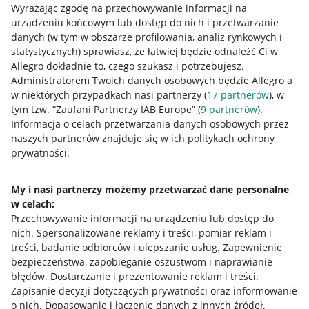
Wyrażając zgodę na przechowywanie informacji na
Allegro Gadane dla kupujących
urządzeniu końcowym lub dostęp do nich i przetwarzanie
danych (w tym w obszarze profilowania, analiz rynkowych i
Mapa miejscowości
statystycznych) sprawiasz, że łatwiej będzie odnaleźć Ci w
Allegro dokładnie to, czego szukasz i potrzebujesz.
Informacje prawne
Administratorem Twoich danych osobowych będzie Allegro a
w niektórych przypadkach nasi partnerzy (
17
partnerów
), w
Regulamin
tym tzw. “Zaufani Partnerzy IAB Europe” (
9
partnerów
).
Informacja o celach przetwarzania danych osobowych przez
Polityka plików "cookies"
naszych partnerów znajduje się w ich politykach ochrony
prywatności.
Ustawienia plików "cookies"
Udostępnianie lokalizacji
My i nasi partnerzy możemy przetwarzać dane personalne
Informacje dla Aktu o Usługach Cyfrowych
w celach:
Przechowywanie informacji na urządzeniu lub dostęp do
nich
.
Spersonalizowane reklamy i treści, pomiar reklam i
Pobierz aplikację
treści, badanie odbiorców i ulepszanie usług
.
Zapewnienie
bezpieczeństwa, zapobieganie oszustwom i naprawianie
błędów
.
Dostarczanie i prezentowanie reklam i treści
.
Zapisanie decyzji dotyczących prywatności oraz informowanie
o nich
.
Dopasowanie i łączenie danych z innych źródeł
.