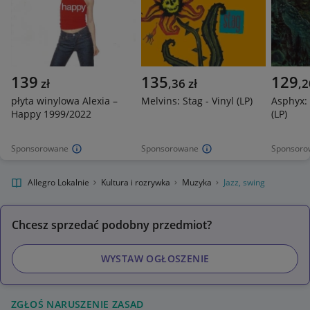
139
135
129
zł
,
36
zł
,
2
płyta winylowa Alexia –
Melvins: Stag - Vinyl (LP)
Asphyx: 
Happy 1999/2022
(LP)
Sponsorowane
Sponsorowane
Sponsoro
Allegro Lokalnie
Kultura i rozrywka
Muzyka
Jazz, swing
Chcesz sprzedać podobny przedmiot?
WYSTAW OGŁOSZENIE
ZGŁOŚ NARUSZENIE ZASAD