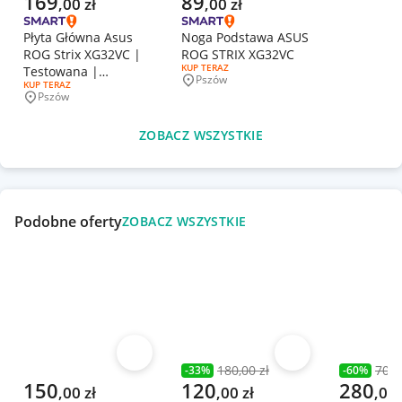
169
89
,
00
zł
,
00
zł
Płyta Główna Asus
Noga Podstawa ASUS
ROG Strix XG32VC |
ROG STRIX XG32VC
RODZAJ OFERTY:
KUP TERAZ
Testowana |
Pszów
Miejscowość
RODZAJ OFERTY:
KUP TERAZ
715GB553-MOC-B00-
Pszów
Miejscowość
005K
ZOBACZ WSZYSTKIE
Podobne oferty
ZOBACZ WSZYSTKIE
Obserwuj
Obserwuj
180,00 zł
700,
-
33
%
-
60
%
Poprzednia cena
Poprzedni
Aktualna cena
Aktualna cena
Aktualna 
150
120
280
,
00
zł
,
00
zł
,
00