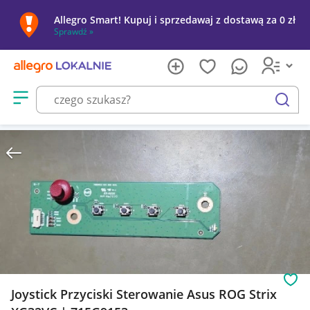
Allegro Smart! Kupuj i sprzedawaj z dostawą za 0 zł
Sprawdź »
Otwórz menu z kategoriami
szukaj
Obs
Joystick Przyciski Sterowanie Asus ROG Strix