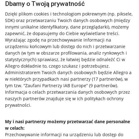
Dbamy o Twoją prywatność
Nawigacja
Dzięki plikom cookies i technologiom pokrewnym
(np. piksele,
SDK)
oraz przetwarzaniu Twoich danych osobowych
(między
Przydatne informacje
innymi unikalne identyfikatory, dane przeglądarki)
, możemy
zapewnić, że dopasujemy do Ciebie wyświetlane treści.
Jak to działa
Wyrażając zgodę na przechowywanie informacji na
urządzeniu końcowym lub dostęp do nich i przetwarzanie
Napisz do nas
danych (w tym w obszarze profilowania, analiz rynkowych i
Allegro Gadane dla sprzedających
statystycznych) sprawiasz, że łatwiej będzie odnaleźć Ci w
Allegro dokładnie to, czego szukasz i potrzebujesz.
Allegro Gadane dla kupujących
Administratorem Twoich danych osobowych będzie Allegro a
w niektórych przypadkach nasi partnerzy (
17
partnerów
), w
Mapa miejscowości
tym tzw. “Zaufani Partnerzy IAB Europe” (
9
partnerów
).
Informacja o celach przetwarzania danych osobowych przez
Informacje prawne
naszych partnerów znajduje się w ich politykach ochrony
prywatności.
Regulamin
Polityka plików "cookies"
My i nasi partnerzy możemy przetwarzać dane personalne
w celach:
Ustawienia plików "cookies"
Przechowywanie informacji na urządzeniu lub dostęp do