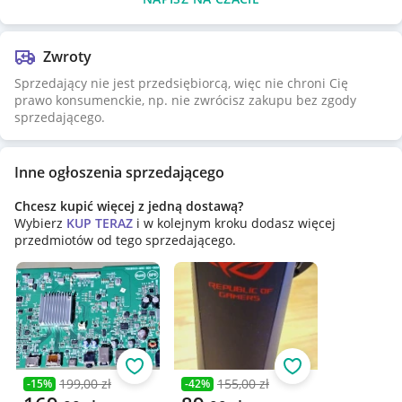
Zwroty
Sprzedający nie jest przedsiębiorcą, więc nie chroni Cię
prawo konsumenckie, np. nie zwrócisz zakupu bez zgody
sprzedającego.
Inne ogłoszenia sprzedającego
Chcesz kupić więcej z jedną dostawą?
Wybierz
KUP TERAZ
i w kolejnym kroku dodasz więcej
przedmiotów od tego sprzedającego.
Obserwuj
Obserwuj
199,00 zł
155,00 zł
-
15
%
-
42
%
Poprzednia cena
Poprzednia cena
Aktualna cena
Aktualna cena