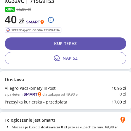
XG32VC | 715G9153
65
,00 zł
-38%
40
zł
SPRZEDAJĄCY: OSOBA PRYWATNA
KUP TERAZ
NAPISZ
Dostawa
Allegro Paczkomaty InPost
10
,95
zł
0
zł
z pakietem
dla zakupu od 49,90 zł
Przesyłka kurierska - przedpłata
17
,00
zł
To ogłoszenie jest Smart!
Możesz je kupić z
dostawą za 0 zł
przy zakupach za min.
49,90 zł
.