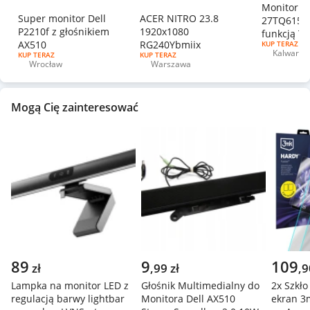
Monitor L
Super monitor Dell
ACER NITRO 23.8
27TQ615S
P2210f z głośnikiem
1920x1080
funkcją TV
AX510
RG240Ybmiix
RODZAJ OFERT
KUP TERAZ
Kalwaria
RODZAJ OFERTY:
KUP TERAZ
RODZAJ OFERTY:
KUP TERAZ
Miejscowo
Wrocław
Warszawa
Zebrzydo
Miejscowość
Miejscowość
Mogą Cię zainteresować
89
9
109
zł
,
99
zł
,
9
Lampka na monitor LED z
Głośnik Multimedialny do
2x Szkł
regulacją barwy lightbar
Monitora Dell AX510
ekran 3