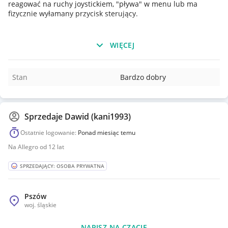
reagować na ruchy joystickiem, "pływa" w menu lub ma
fizycznie wyłamany przycisk sterujący.
WIĘCEJ
715G9153- -K01-000-004L
Stan
Bardzo dobry
Sprzedaje
Dawid (kani1993)
Ostatnie logowanie:
Ponad miesiąc temu
Na Allegro od 12 lat
SPRZEDAJĄCY: OSOBA PRYWATNA
Pszów
woj.
śląskie
NAPISZ NA CZACIE