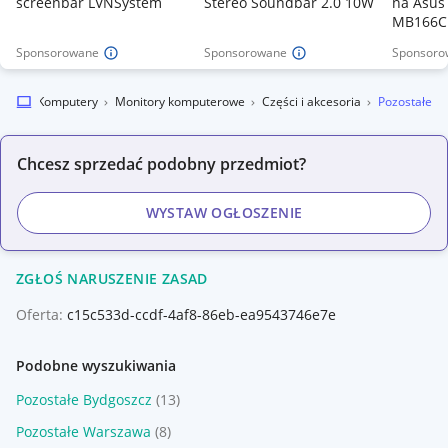
screenbar LVNSystem
Stereo Soundbar 2.0 10W
na Asus
MB166C
Sponsorowane
Sponsorowane
Sponsoro
nika
Komputery
Monitory komputerowe
Części i akcesoria
Pozostałe
Chcesz sprzedać podobny przedmiot?
WYSTAW OGŁOSZENIE
ZGŁOŚ NARUSZENIE ZASAD
Oferta:
c15c533d-ccdf-4af8-86eb-ea9543746e7e
Podobne wyszukiwania
Pozostałe Bydgoszcz
(13)
Pozostałe Warszawa
(8)