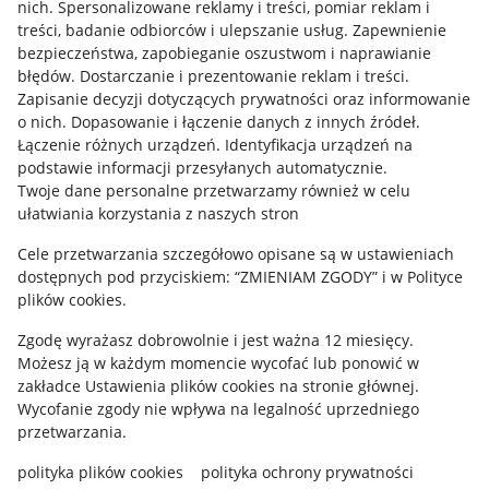
nich
.
Spersonalizowane reklamy i treści, pomiar reklam i
Udostępnianie lokalizacji
treści, badanie odbiorców i ulepszanie usług
.
Zapewnienie
Informacje dla Aktu o Usługach Cyfrowych
bezpieczeństwa, zapobieganie oszustwom i naprawianie
błędów
.
Dostarczanie i prezentowanie reklam i treści
.
Pobierz aplikację
Zapisanie decyzji dotyczących prywatności oraz informowanie
o nich
.
Dopasowanie i łączenie danych z innych źródeł
.
Łączenie różnych urządzeń
.
Identyfikacja urządzeń na
podstawie informacji przesyłanych automatycznie
.
Twoje dane personalne przetwarzamy również w celu
ułatwiania korzystania z naszych stron
Cele przetwarzania szczegółowo opisane są w ustawieniach
dostępnych pod przyciskiem: “ZMIENIAM ZGODY” i w Polityce
plików cookies.
Zgodę wyrażasz dobrowolnie i jest ważna 12 miesięcy.
Możesz ją w każdym momencie wycofać lub ponowić w
Korzystanie z serwisu oznacza akceptację
regulaminu
.
zakładce
Ustawienia plików cookies
na stronie głównej.
Wycofanie zgody nie wpływa na legalność uprzedniego
przetwarzania.
polityka plików cookies
polityka ochrony prywatności