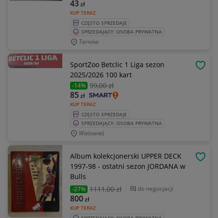
43
zł
KUP TERAZ
CZĘSTO SPRZEDAJE
SPRZEDAJĄCY: OSOBA PRYWATNA
Tarnów
SportZoo Betclic 1 Liga sezon
OBSE
2025/2026 100 kart
99
,00 zł
-14%
85
zł
KUP TERAZ
CZĘSTO SPRZEDAJE
SPRZEDAJĄCY: OSOBA PRYWATNA
Wielowieś
Album kolekcjonerski UPPER DECK
OBSE
1997-98 - ostatni sezon JORDANA w
Bulls
1111
,00 zł
do negocjacji
-27%
800
zł
KUP TERAZ