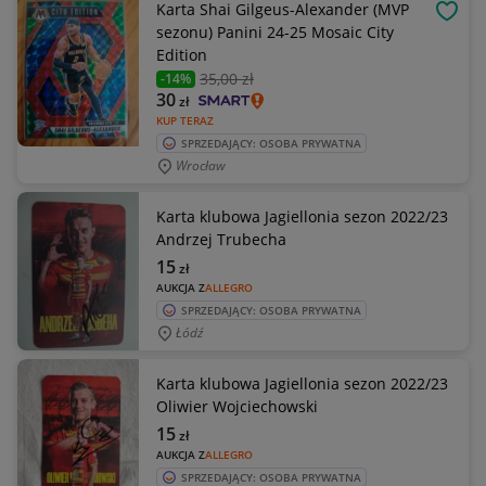
Karta Shai Gilgeus-Alexander (MVP
OBSE
sezonu) Panini 24-25 Mosaic City
Edition
35
,00 zł
-14%
30
zł
KUP TERAZ
SPRZEDAJĄCY: OSOBA PRYWATNA
Wrocław
Karta klubowa Jagiellonia sezon 2022/23
Andrzej Trubecha
15
zł
AUKCJA Z
ALLEGRO
SPRZEDAJĄCY: OSOBA PRYWATNA
Łódź
Karta klubowa Jagiellonia sezon 2022/23
Oliwier Wojciechowski
15
zł
AUKCJA Z
ALLEGRO
SPRZEDAJĄCY: OSOBA PRYWATNA