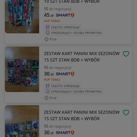
19 SZT STAN BDB + WYBÓR
do negocjacji
45
zł
KUP TERAZ
CZĘSTO SPRZEDAJE
SPRZEDAJĄCY: OSOBA PRYWATNA
Krze
ZESTAW KART PANINI MIX SEZONÓW
OBSE
15 SZT STAN BDB + WYBÓR
do negocjacji
30
zł
KUP TERAZ
CZĘSTO SPRZEDAJE
SPRZEDAJĄCY: OSOBA PRYWATNA
Krze
ZESTAW KART PANINI MIX SEZONÓW
OBSE
15 SZT STAN BDB + WYBÓR
do negocjacji
30
zł