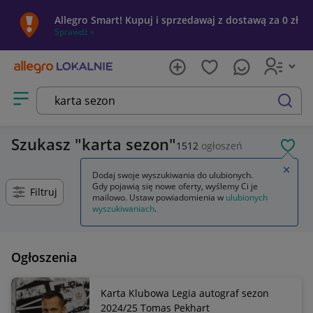
Allegro Smart! Kupuj i sprzedawaj z dostawą za 0 zł
Sprawdź »
Otwórz menu z kategoriami
szukaj
Szukasz
karta sezon
1512
ogłoszeń
POL
Zamkn
Dodaj swoje wyszukiwania do ulubionych.
Gdy pojawią się nowe oferty, wyślemy Ci je
Filtruj
mailowo. Ustaw powiadomienia w
ulubionych
wyszukiwaniach
.
Ogłoszenia
Karta Klubowa Legia autograf sezon
2024/25 Tomas Pekhart