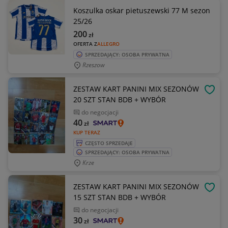
Koszulka oskar pietuszewski 77 M sezon
25/26
200
zł
OFERTA Z
ALLEGRO
SPRZEDAJĄCY: OSOBA PRYWATNA
Rzeszow
ZESTAW KART PANINI MIX SEZONÓW
OBSE
20 SZT STAN BDB + WYBÓR
do negocjacji
40
zł
KUP TERAZ
CZĘSTO SPRZEDAJE
SPRZEDAJĄCY: OSOBA PRYWATNA
Krze
ZESTAW KART PANINI MIX SEZONÓW
OBSE
15 SZT STAN BDB + WYBÓR
do negocjacji
30
zł