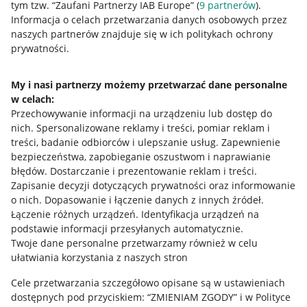
tym tzw. “Zaufani Partnerzy IAB Europe” (
9
partnerów
).
Przydatne informacje
Informacja o celach przetwarzania danych osobowych przez
naszych partnerów znajduje się w ich politykach ochrony
prywatności.
Jak to działa
Napisz do nas
My i nasi partnerzy możemy przetwarzać dane personalne
w celach:
Allegro Gadane dla sprzedających
Przechowywanie informacji na urządzeniu lub dostęp do
Allegro Gadane dla kupujących
nich
.
Spersonalizowane reklamy i treści, pomiar reklam i
treści, badanie odbiorców i ulepszanie usług
.
Zapewnienie
Mapa miejscowości
bezpieczeństwa, zapobieganie oszustwom i naprawianie
błędów
.
Dostarczanie i prezentowanie reklam i treści
.
Informacje prawne
Zapisanie decyzji dotyczących prywatności oraz informowanie
o nich
.
Dopasowanie i łączenie danych z innych źródeł
.
Regulamin
Łączenie różnych urządzeń
.
Identyfikacja urządzeń na
podstawie informacji przesyłanych automatycznie
.
Polityka plików "cookies"
Twoje dane personalne przetwarzamy również w celu
ułatwiania korzystania z naszych stron
Ustawienia plików "cookies"
Cele przetwarzania szczegółowo opisane są w ustawieniach
Udostępnianie lokalizacji
dostępnych pod przyciskiem: “ZMIENIAM ZGODY” i w Polityce