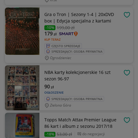
Gra o Tron | Sezony 1-4 | 20xDVD
OBSE
box | Edycja specjalna z kartami
199
,00 zł
-10%
179
zł
KUP TERAZ
CZĘSTO SPRZEDAJE
SPRZEDAJĄCY: OSOBA PRYWATNA
Ogrodzieniec
NBA karty kolekcjonerskie 16 szt
OBSE
sezon 96-97
90
zł
OGŁOSZENIE
SPRZEDAJĄCY: OSOBA PRYWATNA
Zielona Góra
Topps Match Attax Premier League
OBSE
86 kart i album z sezonu 2017/18
53
,00 zł
do negocjacji
-18%