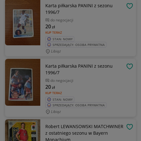
Karta piłkarska PANINI z sezonu
OBSE
1996/7
do negocjacji
20
zł
KUP TERAZ
STAN: NOWY
SPRZEDAJĄCY: OSOBA PRYWATNA
Libiąż
Karta piłkarska PANINI z sezonu
OBSE
1996/7
do negocjacji
20
zł
KUP TERAZ
STAN: NOWY
SPRZEDAJĄCY: OSOBA PRYWATNA
Libiąż
Robert LEWANSOWSKI MATCHWINER
OBSE
z ostatniego sezonu w Bayern
Monachium