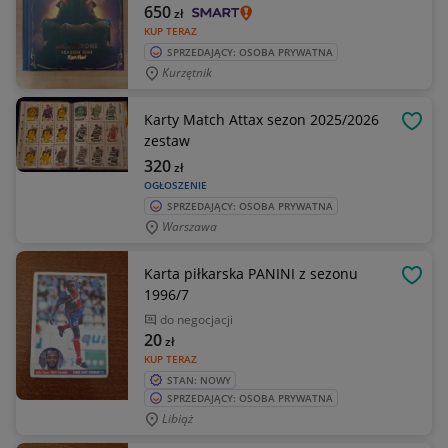
650
zł
KUP TERAZ
SPRZEDAJĄCY: OSOBA PRYWATNA
Kurzętnik
Karty Match Attax sezon 2025/2026
OBSE
zestaw
320
zł
OGŁOSZENIE
SPRZEDAJĄCY: OSOBA PRYWATNA
Warszawa
Karta piłkarska PANINI z sezonu
OBSE
1996/7
do negocjacji
20
zł
KUP TERAZ
STAN: NOWY
SPRZEDAJĄCY: OSOBA PRYWATNA
Libiąż