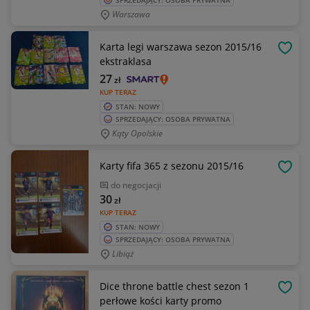
SPRZEDAJĄCY: OSOBA PRYWATNA
Warszawa
Karta legi warszawa sezon 2015/16
OBSE
ekstraklasa
27
zł
KUP TERAZ
STAN: NOWY
SPRZEDAJĄCY: OSOBA PRYWATNA
Kąty Opolskie
Karty fifa 365 z sezonu 2015/16
OBSE
do negocjacji
30
zł
KUP TERAZ
STAN: NOWY
SPRZEDAJĄCY: OSOBA PRYWATNA
Libiąż
Dice throne battle chest sezon 1
OBSE
perłowe kości karty promo