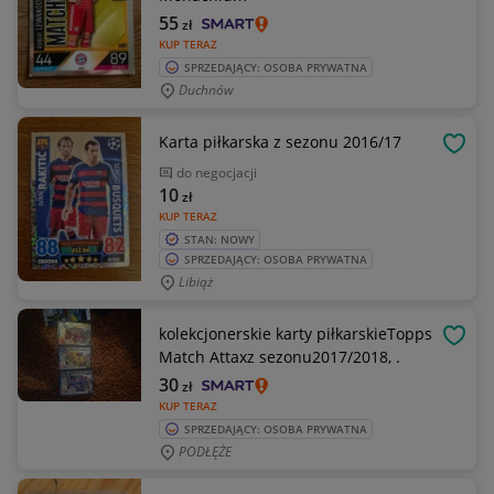
55
zł
KUP TERAZ
SPRZEDAJĄCY: OSOBA PRYWATNA
Duchnów
Karta piłkarska z sezonu 2016/17
OBSE
do negocjacji
10
zł
KUP TERAZ
STAN: NOWY
SPRZEDAJĄCY: OSOBA PRYWATNA
Libiąż
kolekcjonerskie karty piłkarskieTopps
OBSE
Match Attaxz sezonu2017/2018, .
30
zł
KUP TERAZ
SPRZEDAJĄCY: OSOBA PRYWATNA
PODŁĘŻE