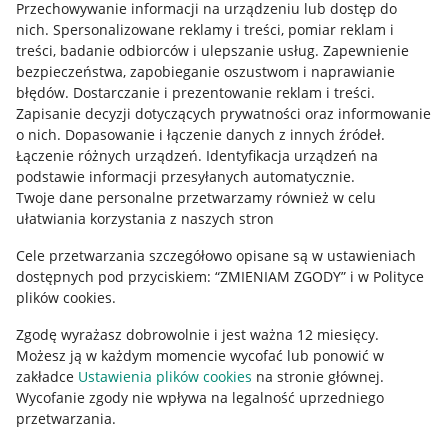
Przechowywanie informacji na urządzeniu lub dostęp do
Allegro Gadane dla kupujących
nich
.
Spersonalizowane reklamy i treści, pomiar reklam i
treści, badanie odbiorców i ulepszanie usług
.
Zapewnienie
Mapa miejscowości
bezpieczeństwa, zapobieganie oszustwom i naprawianie
błędów
.
Dostarczanie i prezentowanie reklam i treści
.
Informacje prawne
Zapisanie decyzji dotyczących prywatności oraz informowanie
o nich
.
Dopasowanie i łączenie danych z innych źródeł
.
Regulamin
Łączenie różnych urządzeń
.
Identyfikacja urządzeń na
podstawie informacji przesyłanych automatycznie
.
Polityka plików "cookies"
Twoje dane personalne przetwarzamy również w celu
ułatwiania korzystania z naszych stron
Ustawienia plików "cookies"
Cele przetwarzania szczegółowo opisane są w ustawieniach
Udostępnianie lokalizacji
dostępnych pod przyciskiem: “ZMIENIAM ZGODY” i w Polityce
Informacje dla Aktu o Usługach Cyfrowych
plików cookies.
Zgodę wyrażasz dobrowolnie i jest ważna 12 miesięcy.
Pobierz aplikację
Możesz ją w każdym momencie wycofać lub ponowić w
zakładce
Ustawienia plików cookies
na stronie głównej.
Wycofanie zgody nie wpływa na legalność uprzedniego
przetwarzania.