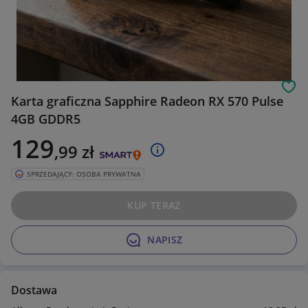
Obs
Karta graficzna Sapphire Radeon RX 570 Pulse
4GB GDDR5
129
,99
zł
SPRZEDAJĄCY: OSOBA PRYWATNA
KUP TERAZ
NAPISZ
Dostawa