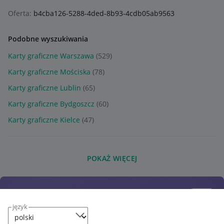
Oferta:
b4cba126-5288-4ded-8b93-4cdb05ab9563
Podobne wyszukiwania
Karty graficzne Warszawa
(529)
Karty graficzne Mościska
(78)
Karty graficzne Lublin
(65)
Karty graficzne Bydgoszcz
(60)
Karty graficzne Kielce
(47)
POKAŻ WIĘCEJ
język