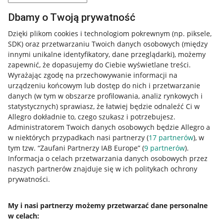
Dbamy o Twoją prywatność
Dzięki plikom cookies i technologiom pokrewnym
(np. piksele,
SDK)
oraz przetwarzaniu Twoich danych osobowych
(między
innymi unikalne identyfikatory, dane przeglądarki)
, możemy
zapewnić, że dopasujemy do Ciebie wyświetlane treści.
Wyrażając zgodę na przechowywanie informacji na
urządzeniu końcowym lub dostęp do nich i przetwarzanie
danych (w tym w obszarze profilowania, analiz rynkowych i
statystycznych) sprawiasz, że łatwiej będzie odnaleźć Ci w
Allegro dokładnie to, czego szukasz i potrzebujesz.
Administratorem Twoich danych osobowych będzie Allegro a
w niektórych przypadkach nasi partnerzy (
17
partnerów
), w
Nawigacja
tym tzw. “Zaufani Partnerzy IAB Europe” (
9
partnerów
).
Przydatne informacje
Informacja o celach przetwarzania danych osobowych przez
naszych partnerów znajduje się w ich politykach ochrony
prywatności.
Jak to działa
Napisz do nas
My i nasi partnerzy możemy przetwarzać dane personalne
Allegro Gadane dla sprzedających
w celach: