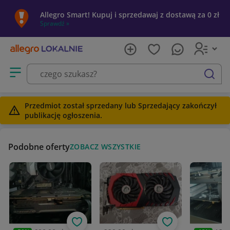
Allegro Smart! Kupuj i sprzedawaj z dostawą za 0 zł
Sprawdź »
Otwórz menu z kategoriami
szukaj
Przedmiot został sprzedany lub Sprzedający zakończył
publikację ogłoszenia.
Podobne oferty
ZOBACZ WSZYSTKIE
Obserwuj
Obserwuj