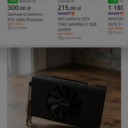
600,00 zł
229,00 zł
1370
-
50
%
-
13
%
Poprzednia cena
Poprzednia cena
Poprzedni
Aktualna cena
Aktualna cena
Aktualna 
300
215
1 180
,
00
zł
,
00
zł
,
Gainward GeForce
MSI Geforce GTX
INNO3D G
RTX 2080 Phantom
1060 GAMING X 3GB
3070 Ti X3
RODZAJ OFERTY:
KUP TERAZ
Żyrardów
RODZAJ OFERT
KUP TERAZ
GDDR5
Miejscowość
Potycz
Miejscowo
RODZAJ OFERTY:
KUP TERAZ
grzymiszew
Miejscowość