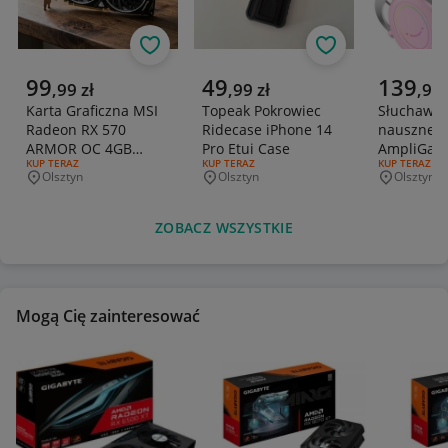
Obserwuj
Obserwuj
Aktualna cena
Aktualna cena
Aktualna 
99
49
139
,
99
zł
,
99
zł
,
99
Karta Graficzna MSI
Topeak Pokrowiec
Słuchawki
Radeon RX 570
Ridecase iPhone 14
nauszne F
ARMOR OC 4GB
Pro Etui Case
AmpliGam
RODZAJ OFERTY:
KUP TERAZ
RODZAJ OFERTY:
KUP TERAZ
RODZAJ OFERT
KUP TERAZ
GDDR5
mikrofon
Olsztyn
Olsztyn
Olsztyn
Miejscowość
Miejscowość
Miejscowo
ZOBACZ WSZYSTKIE
Mogą Cię zainteresować