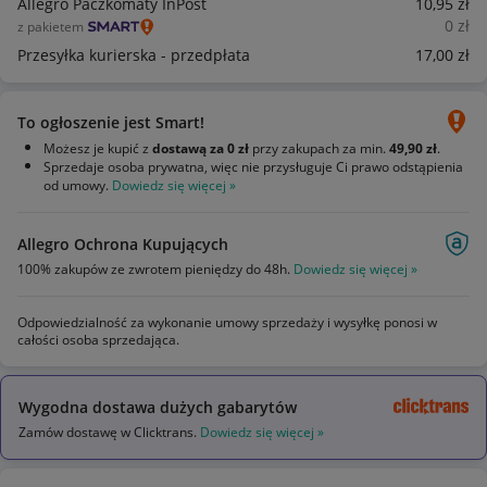
Allegro Paczkomaty InPost
10
,95
zł
0
zł
z pakietem
Przesyłka kurierska - przedpłata
17
,00
zł
To ogłoszenie jest Smart!
Możesz je kupić z
dostawą za 0 zł
przy zakupach za min.
49,90 zł
.
Sprzedaje osoba prywatna, więc nie przysługuje Ci prawo odstąpienia
od umowy.
Dowiedz się więcej »
Allegro Ochrona Kupujących
100% zakupów ze zwrotem pieniędzy do 48h.
Dowiedz się więcej »
Odpowiedzialność za wykonanie umowy sprzedaży i wysyłkę ponosi w
całości osoba sprzedająca.
Wygodna dostawa dużych gabarytów
Zamów dostawę w Clicktrans.
Dowiedz się więcej »