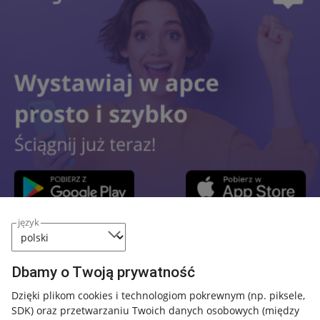
język
Przydatne informacje
Dbamy o Twoją prywatność
Jak to działa
Dzięki plikom cookies i technologiom pokrewnym
(np. piksele,
SDK)
oraz przetwarzaniu Twoich danych osobowych
(między
Napisz do nas