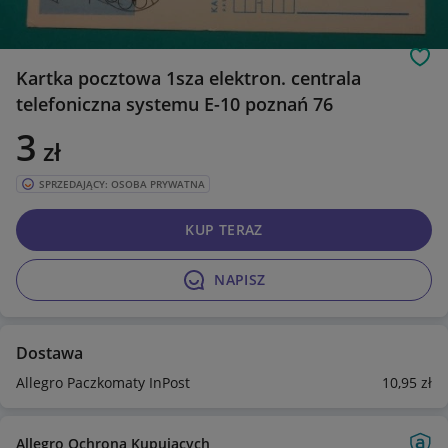
Obs
Kartka pocztowa 1sza elektron. centrala
telefoniczna systemu E-10 poznań 76
3
zł
SPRZEDAJĄCY: OSOBA PRYWATNA
KUP TERAZ
NAPISZ
Dostawa
Allegro Paczkomaty InPost
10
,95
zł
Allegro Ochrona Kupujących