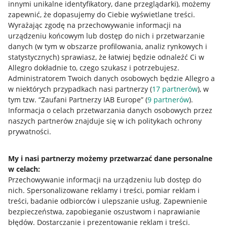
innymi unikalne identyfikatory, dane przeglądarki)
, możemy
Allegro Gadane dla sprzedających
zapewnić, że dopasujemy do Ciebie wyświetlane treści.
Wyrażając zgodę na przechowywanie informacji na
Allegro Gadane dla kupujących
urządzeniu końcowym lub dostęp do nich i przetwarzanie
danych (w tym w obszarze profilowania, analiz rynkowych i
Mapa miejscowości
statystycznych) sprawiasz, że łatwiej będzie odnaleźć Ci w
Allegro dokładnie to, czego szukasz i potrzebujesz.
Informacje prawne
Administratorem Twoich danych osobowych będzie Allegro a
w niektórych przypadkach nasi partnerzy (
17
partnerów
), w
Regulamin
tym tzw. “Zaufani Partnerzy IAB Europe” (
9
partnerów
).
Informacja o celach przetwarzania danych osobowych przez
Polityka plików "cookies"
naszych partnerów znajduje się w ich politykach ochrony
prywatności.
Ustawienia plików "cookies"
Udostępnianie lokalizacji
My i nasi partnerzy możemy przetwarzać dane personalne
Informacje dla Aktu o Usługach Cyfrowych
w celach:
Przechowywanie informacji na urządzeniu lub dostęp do
nich
.
Spersonalizowane reklamy i treści, pomiar reklam i
Pobierz aplikację
treści, badanie odbiorców i ulepszanie usług
.
Zapewnienie
bezpieczeństwa, zapobieganie oszustwom i naprawianie
błędów
.
Dostarczanie i prezentowanie reklam i treści
.