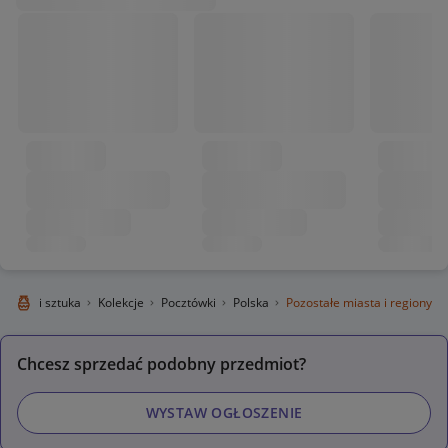
olekcje i sztuka
Kolekcje
Pocztówki
Polska
Pozostałe miasta i regiony
Chcesz sprzedać podobny przedmiot?
WYSTAW OGŁOSZENIE