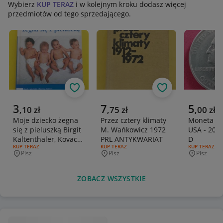
Wybierz
KUP TERAZ
i w kolejnym kroku dodasz więcej
przedmiotów od tego sprzedającego.
Obserwuj
Obserwuj
Aktualna cena
Aktualna cena
Aktualna 
3
7
5
,
10
zł
,
75
zł
,
00
zł
Moje dziecko żegna
Przez cztery klimaty
Moneta 1/
się z pieluszką Birgit
M. Wańkowicz 1972
USA - 2003
Kaltenthaler, Kovacs
PRL ANTYKWARIAT
D
RODZAJ OFERTY:
KUP TERAZ
RODZAJ OFERTY:
KUP TERAZ
RODZAJ OFERT
KUP TERAZ
Heike
Pisz
Pisz
Pisz
Miejscowość
Miejscowość
Miejscowo
ZOBACZ WSZYSTKIE