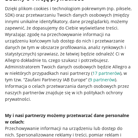
Dzięki plikom cookies i technologiom pokrewnym
(np. piksele,
SDK)
oraz przetwarzaniu Twoich danych osobowych
(między
Przydatne informacje
innymi unikalne identyfikatory, dane przeglądarki)
, możemy
zapewnić, że dopasujemy do Ciebie wyświetlane treści.
Jak to działa
Wyrażając zgodę na przechowywanie informacji na
Napisz do nas
urządzeniu końcowym lub dostęp do nich i przetwarzanie
danych (w tym w obszarze profilowania, analiz rynkowych i
Allegro Gadane dla sprzedających
statystycznych) sprawiasz, że łatwiej będzie odnaleźć Ci w
Allegro dokładnie to, czego szukasz i potrzebujesz.
Allegro Gadane dla kupujących
Administratorem Twoich danych osobowych będzie Allegro a
w niektórych przypadkach nasi partnerzy (
17
partnerów
), w
Mapa miejscowości
tym tzw. “Zaufani Partnerzy IAB Europe” (
9
partnerów
).
Informacja o celach przetwarzania danych osobowych przez
Informacje prawne
naszych partnerów znajduje się w ich politykach ochrony
prywatności.
Regulamin
Polityka plików "cookies"
My i nasi partnerzy możemy przetwarzać dane personalne
w celach:
Ustawienia plików "cookies"
Przechowywanie informacji na urządzeniu lub dostęp do
nich
.
Spersonalizowane reklamy i treści, pomiar reklam i
Udostępnianie lokalizacji