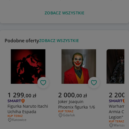
ZOBACZ WSZYSTKIE
Podobne oferty
ZOBACZ WSZYSTKIE
Obserwuj
Obserwuj
Aktualna cena
Aktualna cena
Aktualna 
1 299
2 000
2 200
,
00
zł
,
00
zł
,
Joker Joaquin
Figurka Naruto Itachi
Warhamme
Phoenix figurka 1/6
Uchiha Espada
Armia Cha
RODZAJ OFERTY:
KUP TERAZ
Gdańsk
RODZAJ OFERTY:
KUP TERAZ
Legion"
Miejscowość
Katowice
Miejscowość
RODZAJ OFERT
KUP TERAZ
Warszaw
Miejscowo