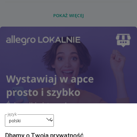
POKAŻ WIĘCEJ
język
Dbamy o Twoją prywatność