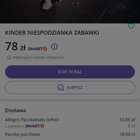
Obs
KINDER NIESPODZIANKA ZABAWKI
78
zł
SPRZEDAJĄCY: OSOBA PRYWATNA
KUP TERAZ
NAPISZ
Dostawa
Allegro Paczkomaty InPost
10
,95
zł
0
zł
z pakietem
Paczka pocztowa
18
,00
zł