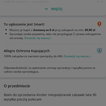
Odbiór osobisty - przedpłata
0
zł
WIĘCEJ
To ogłoszenie jest Smart!
Możesz je kupić z
dostawą za 0 zł
przy zakupach za min.
49,90 zł
.
Sprzedaje osoba prywatna, więc nie przysługuje Ci prawo odstąpienia
od umowy.
Dowiedz się więcej »
Allegro Ochrona Kupujących
100% zakupów ze zwrotem pieniędzy do 48h.
Dowiedz się więcej »
Odpowiedzialność za wykonanie umowy sprzedaży i wysyłkę ponosi w
całości osoba sprzedająca.
O przedmiocie
Mam do sprzedania Kinder niespodzianek zabawki lata 90
wysyłka pocztą polecam