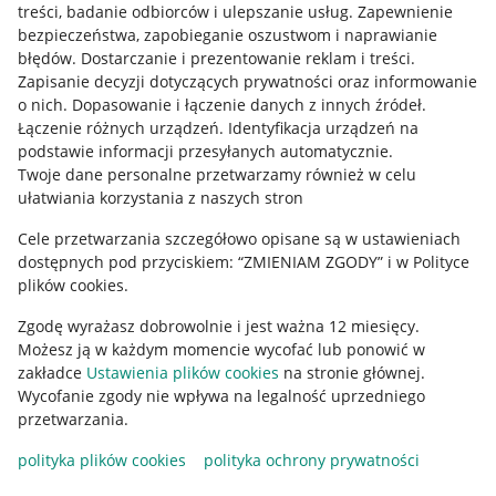
treści, badanie odbiorców i ulepszanie usług
.
Zapewnienie
Informacje dla Aktu o Usługach Cyfrowych
bezpieczeństwa, zapobieganie oszustwom i naprawianie
błędów
.
Dostarczanie i prezentowanie reklam i treści
.
Pobierz aplikację
Zapisanie decyzji dotyczących prywatności oraz informowanie
o nich
.
Dopasowanie i łączenie danych z innych źródeł
.
Łączenie różnych urządzeń
.
Identyfikacja urządzeń na
podstawie informacji przesyłanych automatycznie
.
Twoje dane personalne przetwarzamy również w celu
ułatwiania korzystania z naszych stron
Cele przetwarzania szczegółowo opisane są w ustawieniach
dostępnych pod przyciskiem: “ZMIENIAM ZGODY” i w Polityce
plików cookies.
Zgodę wyrażasz dobrowolnie i jest ważna 12 miesięcy.
Możesz ją w każdym momencie wycofać lub ponowić w
Korzystanie z serwisu oznacza akceptację
regulaminu
.
zakładce
Ustawienia plików cookies
na stronie głównej.
Wycofanie zgody nie wpływa na legalność uprzedniego
przetwarzania.
polityka plików cookies
polityka ochrony prywatności