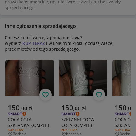
prawo konsumenckie, np. nie zwrócisz zakupu bez zgody
sprzedającego.
Inne ogłoszenia sprzedającego
Chcesz kupić więcej z jedną dostawą?
Wybierz
KUP TERAZ
i w kolejnym kroku dodasz więcej
przedmiotów od tego sprzedającego.
Obserwuj
Obserwuj
Aktualna cena
Aktualna cena
Aktualna 
150
150
150
,
00
zł
,
00
zł
,
00
COCA COLA
SZKLANKI COCA
COCA COL
SZKLANKA KOMPLET
COLA KOMPLET
SZKLANKA
RODZAJ OFERTY:
KUP TERAZ
RODZAJ OFERTY:
KUP TERAZ
RODZAJ OFERT
KUP TERAZ
Bochnia
bochnnia
Bochnia
Miejscowość
Miejscowość
Miejscowo