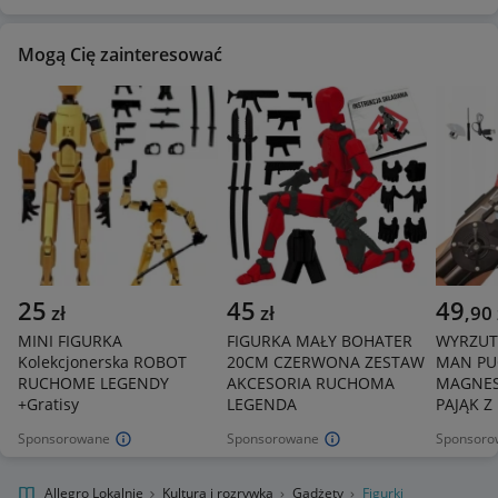
Mogą Cię zainteresować
25
45
49
zł
zł
,
90
MINI FIGURKA
FIGURKA MAŁY BOHATER
WYRZUTN
Kolekcjonerska ROBOT
20CM CZERWONA ZESTAW
MAN PU
RUCHOME LEGENDY
AKCESORIA RUCHOMA
MAGNES
+Gratisy
LEGENDA
PAJĄK Z
Sponsorowane
Sponsorowane
Sponsoro
Allegro Lokalnie
Kultura i rozrywka
Gadżety
Figurki