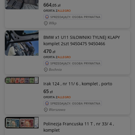
664
,05
zł
OFERTA Z
ALLEGRO
SPRZEDAJĄCY: OSOBA PRYWATNA
Wlkp
BMW x1 U11 SIŁOWNIKI TYLNEJ KLAPY
komplet 2szt 9450475 9450466
470
zł
OFERTA Z
ALLEGRO
SPRZEDAJĄCY: OSOBA PRYWATNA
Bochnia
Irak 124 , nr 11/ 6 , komplet , porto
65
zł
OFERTA Z
ALLEGRO
SPRZEDAJĄCY: OSOBA PRYWATNA
Warszawa
Polinezja Francuska 11 T , nr 33/ 4 ,
komplet