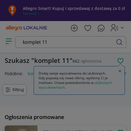
Allegro Smart! Kupuj i sprzedawaj z dostawą za 0 zł
Sprawdź »
Otwórz menu z kategoriami
szukaj
Szukasz
komplet 11
662
ogłoszenia
POL
Zamkn
Podobne:
komplet 110 dla dziewczynki
Dodaj swoje wyszukiwania do ulubionych.
komplet letni dla chł
Gdy pojawią się nowe oferty, wyślemy Ci je
mailowo. Ustaw powiadomienia w
ulubionych
wyszukiwaniach
.
Filtruj
Ogłoszenia promowane