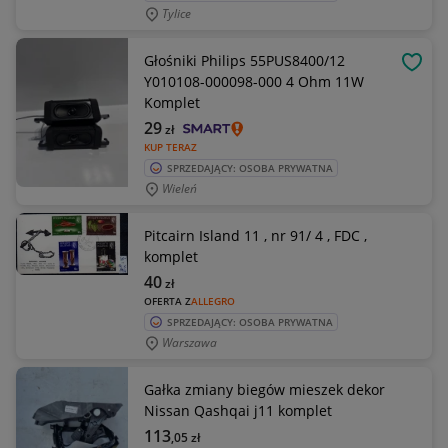
Tylice
Głośniki Philips 55PUS8400/12
OBSE
Y010108-000098-000 4 Ohm 11W
Komplet
29
zł
KUP TERAZ
SPRZEDAJĄCY: OSOBA PRYWATNA
Wieleń
Pitcairn Island 11 , nr 91/ 4 , FDC ,
komplet
40
zł
OFERTA Z
ALLEGRO
SPRZEDAJĄCY: OSOBA PRYWATNA
Warszawa
Gałka zmiany biegów mieszek dekor
Nissan Qashqai j11 komplet
113
,05
zł