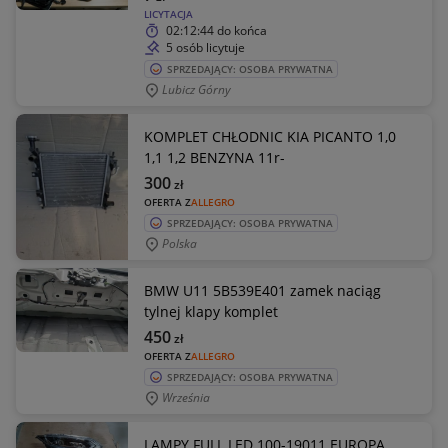
LICYTACJA
02:12:44
do końca
5 osób licytuje
SPRZEDAJĄCY: OSOBA PRYWATNA
Lubicz Górny
KOMPLET CHŁODNIC KIA PICANTO 1,0
1,1 1,2 BENZYNA 11r-
300
zł
OFERTA Z
ALLEGRO
SPRZEDAJĄCY: OSOBA PRYWATNA
Polska
BMW U11 5B539E401 zamek naciąg
tylnej klapy komplet
450
zł
OFERTA Z
ALLEGRO
SPRZEDAJĄCY: OSOBA PRYWATNA
Września
LAMPY FULL LED 100-19011 EUROPA