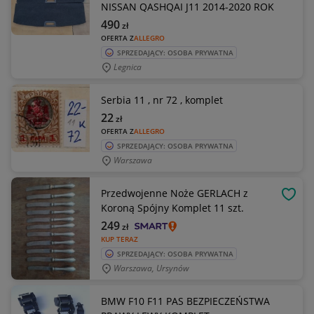
NISSAN QASHQAI J11 2014-2020 ROK
490
zł
OFERTA Z
ALLEGRO
SPRZEDAJĄCY: OSOBA PRYWATNA
Legnica
Serbia 11 , nr 72 , komplet
22
zł
OFERTA Z
ALLEGRO
SPRZEDAJĄCY: OSOBA PRYWATNA
Warszawa
Przedwojenne Noże GERLACH z
OBSE
Koroną Spójny Komplet 11 szt.
249
zł
KUP TERAZ
SPRZEDAJĄCY: OSOBA PRYWATNA
Warszawa, Ursynów
BMW F10 F11 PAS BEZPIECZEŃSTWA