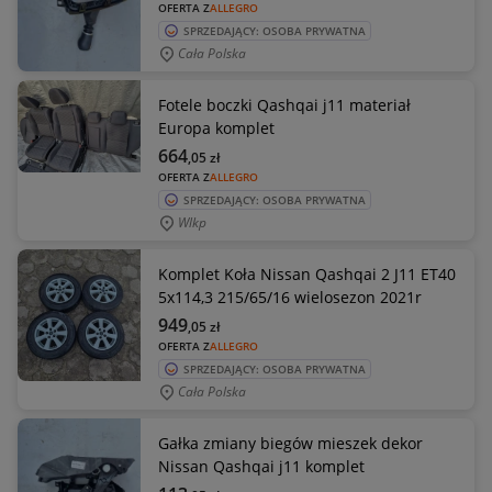
OFERTA Z
ALLEGRO
SPRZEDAJĄCY: OSOBA PRYWATNA
Cała Polska
Fotele boczki Qashqai j11 materiał
Europa komplet
664
,05
zł
OFERTA Z
ALLEGRO
SPRZEDAJĄCY: OSOBA PRYWATNA
Wlkp
Komplet Koła Nissan Qashqai 2 J11 ET40
5x114,3 215/65/16 wielosezon 2021r
949
,05
zł
OFERTA Z
ALLEGRO
SPRZEDAJĄCY: OSOBA PRYWATNA
Cała Polska
Gałka zmiany biegów mieszek dekor
Nissan Qashqai j11 komplet