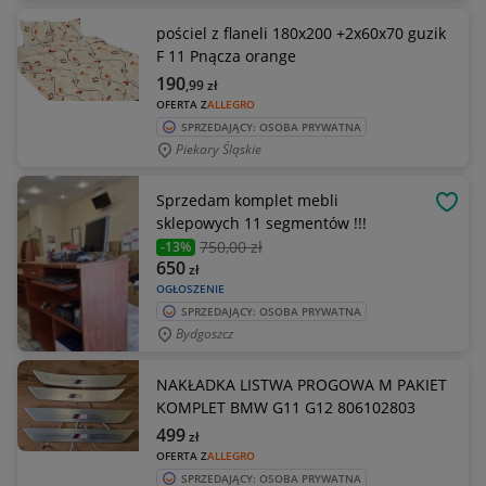
pościel z flaneli 180x200 +2x60x70 guzik
F 11 Pnącza orange
190
,99
zł
OFERTA Z
ALLEGRO
SPRZEDAJĄCY: OSOBA PRYWATNA
Piekary Śląskie
Sprzedam komplet mebli
OBSE
sklepowych 11 segmentów !!!
750
,00 zł
-13%
650
zł
OGŁOSZENIE
SPRZEDAJĄCY: OSOBA PRYWATNA
Bydgoszcz
NAKŁADKA LISTWA PROGOWA M PAKIET
KOMPLET BMW G11 G12 806102803
499
zł
OFERTA Z
ALLEGRO
SPRZEDAJĄCY: OSOBA PRYWATNA