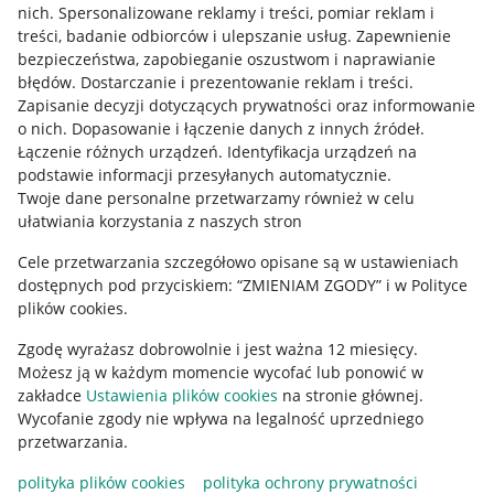
Allegro Gadane dla kupujących
nich
.
Spersonalizowane reklamy i treści, pomiar reklam i
treści, badanie odbiorców i ulepszanie usług
.
Zapewnienie
Mapa miejscowości
bezpieczeństwa, zapobieganie oszustwom i naprawianie
błędów
.
Dostarczanie i prezentowanie reklam i treści
.
Informacje prawne
Zapisanie decyzji dotyczących prywatności oraz informowanie
o nich
.
Dopasowanie i łączenie danych z innych źródeł
.
Regulamin
Łączenie różnych urządzeń
.
Identyfikacja urządzeń na
podstawie informacji przesyłanych automatycznie
.
Polityka plików "cookies"
Twoje dane personalne przetwarzamy również w celu
ułatwiania korzystania z naszych stron
Ustawienia plików "cookies"
Cele przetwarzania szczegółowo opisane są w ustawieniach
Udostępnianie lokalizacji
dostępnych pod przyciskiem: “ZMIENIAM ZGODY” i w Polityce
Informacje dla Aktu o Usługach Cyfrowych
plików cookies.
Zgodę wyrażasz dobrowolnie i jest ważna 12 miesięcy.
Pobierz aplikację
Możesz ją w każdym momencie wycofać lub ponowić w
zakładce
Ustawienia plików cookies
na stronie głównej.
Wycofanie zgody nie wpływa na legalność uprzedniego
przetwarzania.
polityka plików cookies
polityka ochrony prywatności