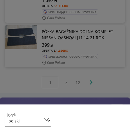
1 597
zł
OFERTA Z
ALLEGRO
SPRZEDAJĄCY: OSOBA PRYWATNA
Cała Polska
PÓŁKA BAGAŻNIKA DOLNA KOMPLET
NISSAN QASHQAI J11 14-21 ROK
399
zł
OFERTA Z
ALLEGRO
SPRZEDAJĄCY: OSOBA PRYWATNA
Cała Polska
Wybierz stronę:
Następna strona
z
12
język