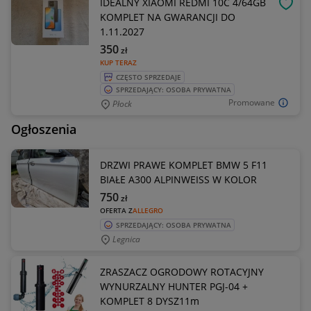
IDEALNY XIAOMI REDMI 10C 4/64GB
OBSE
KOMPLET NA GWARANCJI DO
1.11.2027
350
zł
KUP TERAZ
CZĘSTO SPRZEDAJE
SPRZEDAJĄCY: OSOBA PRYWATNA
Promowane
Płock
Ogłoszenia
DRZWI PRAWE KOMPLET BMW 5 F11
BIAŁE A300 ALPINWEISS W KOLOR
750
zł
OFERTA Z
ALLEGRO
SPRZEDAJĄCY: OSOBA PRYWATNA
Legnica
ZRASZACZ OGRODOWY ROTACYJNY
WYNURZALNY HUNTER PGJ-04 +
KOMPLET 8 DYSZ11m