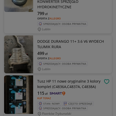
KONWERTER SPRZĘGŁO
HYDROKINETYCZNE
799
zł
OFERTA Z
ALLEGRO
SPRZEDAJĄCY: OSOBA PRYWATNA
Lublin
DODGE DURANGO 11+ 3.6 V6 WYDECH
TŁUMIK RURA
499
zł
OFERTA Z
ALLEGRO
SPRZEDAJĄCY: OSOBA PRYWATNA
Lublin
Tusz HP 11 nowe oryginalne 3 kolory
OBSE
komplet (C4836A,C4837A, C4838A)
115
zł
KUP TERAZ
STAN: NOWY
CZĘSTO SPRZEDAJE
SPRZEDAJĄCY: OSOBA PRYWATNA
Piotrków Trybunalski