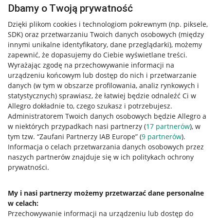
Dbamy o Twoją prywatność
Dzięki plikom cookies i technologiom pokrewnym
(np. piksele,
SDK)
oraz przetwarzaniu Twoich danych osobowych
(między
innymi unikalne identyfikatory, dane przeglądarki)
, możemy
zapewnić, że dopasujemy do Ciebie wyświetlane treści.
Wyrażając zgodę na przechowywanie informacji na
urządzeniu końcowym lub dostęp do nich i przetwarzanie
danych (w tym w obszarze profilowania, analiz rynkowych i
statystycznych) sprawiasz, że łatwiej będzie odnaleźć Ci w
Allegro dokładnie to, czego szukasz i potrzebujesz.
Administratorem Twoich danych osobowych będzie Allegro a
w niektórych przypadkach nasi partnerzy (
17
partnerów
), w
tym tzw. “Zaufani Partnerzy IAB Europe” (
9
partnerów
).
Przydatne informacje
Informacja o celach przetwarzania danych osobowych przez
naszych partnerów znajduje się w ich politykach ochrony
prywatności.
Jak to działa
Napisz do nas
My i nasi partnerzy możemy przetwarzać dane personalne
w celach:
Allegro Gadane dla sprzedających
Przechowywanie informacji na urządzeniu lub dostęp do