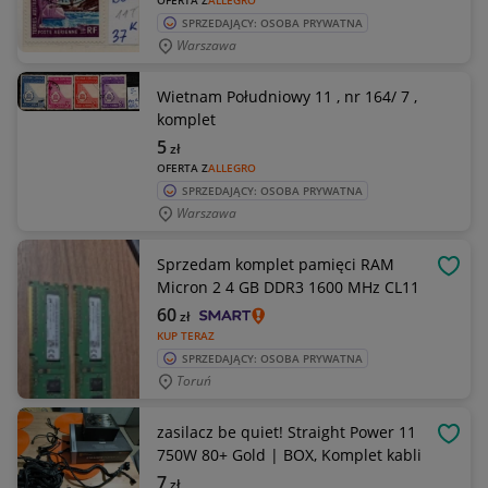
OFERTA Z
ALLEGRO
SPRZEDAJĄCY: OSOBA PRYWATNA
Warszawa
Wietnam Południowy 11 , nr 164/ 7 ,
komplet
5
zł
OFERTA Z
ALLEGRO
SPRZEDAJĄCY: OSOBA PRYWATNA
Warszawa
Sprzedam komplet pamięci RAM
OBSE
Micron 2 4 GB DDR3 1600 MHz CL11
60
zł
KUP TERAZ
SPRZEDAJĄCY: OSOBA PRYWATNA
Toruń
zasilacz be quiet! Straight Power 11
OBSE
750W 80+ Gold | BOX, Komplet kabli
7
zł