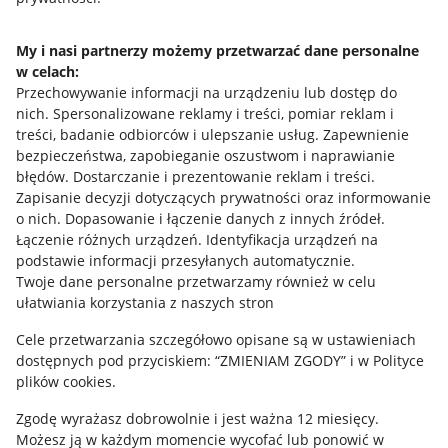
Przydatne informacje
My i nasi partnerzy możemy przetwarzać dane personalne
Jak to działa
w celach:
Napisz do nas
Przechowywanie informacji na urządzeniu lub dostęp do
nich
.
Spersonalizowane reklamy i treści, pomiar reklam i
Allegro Gadane dla sprzedających
treści, badanie odbiorców i ulepszanie usług
.
Zapewnienie
bezpieczeństwa, zapobieganie oszustwom i naprawianie
Allegro Gadane dla kupujących
błędów
.
Dostarczanie i prezentowanie reklam i treści
.
Zapisanie decyzji dotyczących prywatności oraz informowanie
Mapa miejscowości
o nich
.
Dopasowanie i łączenie danych z innych źródeł
.
Łączenie różnych urządzeń
.
Identyfikacja urządzeń na
Informacje prawne
podstawie informacji przesyłanych automatycznie
.
Twoje dane personalne przetwarzamy również w celu
Regulamin
ułatwiania korzystania z naszych stron
Polityka plików "cookies"
Cele przetwarzania szczegółowo opisane są w ustawieniach
dostępnych pod przyciskiem: “ZMIENIAM ZGODY” i w Polityce
Ustawienia plików "cookies"
plików cookies.
Udostępnianie lokalizacji
Zgodę wyrażasz dobrowolnie i jest ważna 12 miesięcy.
Informacje dla Aktu o Usługach Cyfrowych
Możesz ją w każdym momencie wycofać lub ponowić w