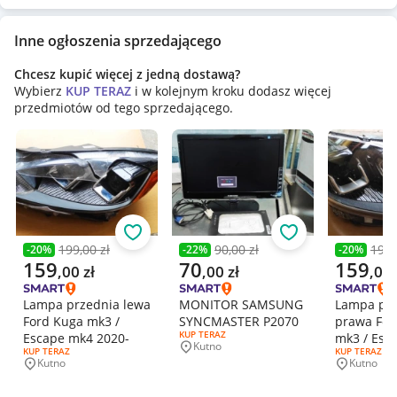
Inne ogłoszenia sprzedającego
Chcesz kupić więcej z jedną dostawą?
Wybierz
KUP TERAZ
i w kolejnym kroku dodasz więcej
przedmiotów od tego sprzedającego.
Obserwuj
Obserwuj
199,00 zł
90,00 zł
199,
-
20
%
-
22
%
-
20
%
Poprzednia cena
Poprzednia cena
Poprzedni
Aktualna cena
Aktualna cena
Aktualna 
159
70
159
,
00
zł
,
00
zł
,
00
Lampa przednia lewa
MONITOR SAMSUNG
Lampa pr
Ford Kuga mk3 /
SYNCMASTER P2070
prawa For
RODZAJ OFERTY:
KUP TERAZ
Escape mk4 2020-
mk3 / Esc
Kutno
Miejscowość
RODZAJ OFERTY:
KUP TERAZ
RODZAJ OFERT
KUP TERAZ
2020-
Kutno
Kutno
Miejscowość
Miejscowo