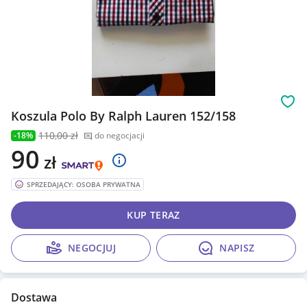
Obs
Koszula Polo By Ralph Lauren 152/158
110
,00 zł
-18%
do negocjacji
90
zł
SPRZEDAJĄCY: OSOBA PRYWATNA
KUP TERAZ
NEGOCJUJ
NAPISZ
Dostawa