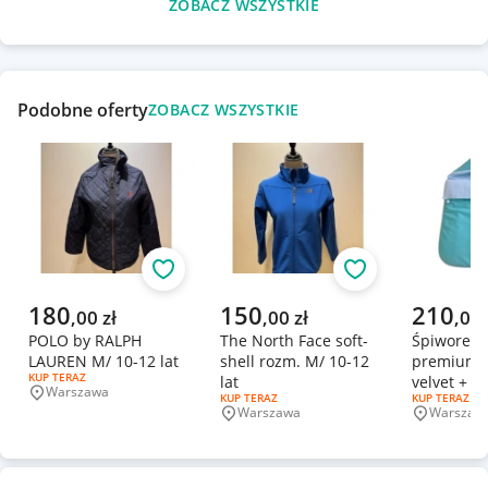
ZOBACZ WSZYSTKIE
Podobne oferty
ZOBACZ WSZYSTKIE
Obserwuj
Obserwuj
Aktualna cena
Aktualna cena
Aktualna 
180
150
210
,
00
zł
,
00
zł
,
00
POLO by RALPH
The North Face soft-
Śpiworek 
LAUREN M/ 10-12 lat
shell rozm. M/ 10-12
premium 
RODZAJ OFERTY:
KUP TERAZ
lat
velvet + m
Warszawa
Miejscowość
RODZAJ OFERTY:
KUP TERAZ
RODZAJ OFERT
KUP TERAZ
Warszawa
Warszaw
Miejscowość
Miejscowo