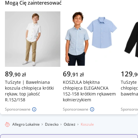
Mogą Cię zainteresować
89
69
129
,
90
zł
,
91
zł
,
9
TuSzyte | Bawełniana
KOSZULA błękitna
TuSzyte
koszula chłopięca krótki
chłopięca ELEGANCKA
chłopięc
rękaw, top jakość
152-158 krótkim rękawem
bawełna
R.152/158
kołnierzykiem
Sponsorowane
Sponsorowane
Sponsoro
Allegro Lokalnie
Dziecko
Odzież
Koszule