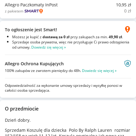
Allegro Paczkomaty InPost
10
,95
zł
0
zł
z pakietem
To ogłoszenie jest Smart!
Możesz je kupić z
dostawą za 0 zł
przy zakupach za min.
49,90 zł
.
Sprzedaje osoba prywatna, więc nie przysługuje Ci prawo odstąpienia
od umowy.
Dowiedz się więcej »
Allegro Ochrona Kupujących
100% zakupów ze zwrotem pieniędzy do 48h.
Dowiedz się więcej »
Odpowiedzialność za wykonanie umowy sprzedaży i wysyłkę ponosi w
całości osoba sprzedająca.
O przedmiocie
Dzień dobry.
Sprzedam Koszulę dla dziecka Polo By Ralph Lauren rozmiar
152/158 na wiek 11-12 lat. Koszula oryginalna jak nowa raz