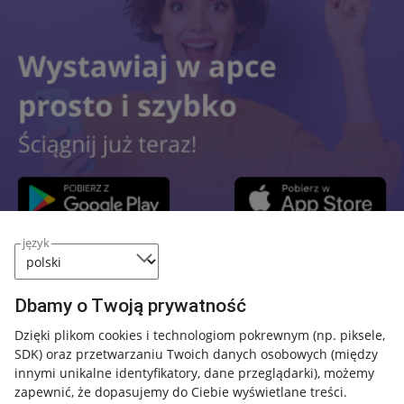
język
Przydatne informacje
Dbamy o Twoją prywatność
Jak to działa
Dzięki plikom cookies i technologiom pokrewnym
(np. piksele,
SDK)
oraz przetwarzaniu Twoich danych osobowych
(między
Napisz do nas
innymi unikalne identyfikatory, dane przeglądarki)
, możemy
Allegro Gadane dla sprzedających
zapewnić, że dopasujemy do Ciebie wyświetlane treści.