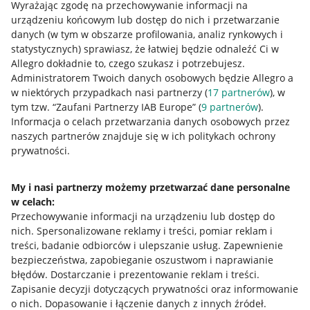
Wyrażając zgodę na przechowywanie informacji na
Allegro Gadane dla kupujących
urządzeniu końcowym lub dostęp do nich i przetwarzanie
danych (w tym w obszarze profilowania, analiz rynkowych i
Mapa miejscowości
statystycznych) sprawiasz, że łatwiej będzie odnaleźć Ci w
Allegro dokładnie to, czego szukasz i potrzebujesz.
Informacje prawne
Administratorem Twoich danych osobowych będzie Allegro a
w niektórych przypadkach nasi partnerzy (
17
partnerów
), w
Regulamin
tym tzw. “Zaufani Partnerzy IAB Europe” (
9
partnerów
).
Informacja o celach przetwarzania danych osobowych przez
Polityka plików "cookies"
naszych partnerów znajduje się w ich politykach ochrony
prywatności.
Ustawienia plików "cookies"
Udostępnianie lokalizacji
My i nasi partnerzy możemy przetwarzać dane personalne
Informacje dla Aktu o Usługach Cyfrowych
w celach:
Przechowywanie informacji na urządzeniu lub dostęp do
nich
.
Spersonalizowane reklamy i treści, pomiar reklam i
Pobierz aplikację
treści, badanie odbiorców i ulepszanie usług
.
Zapewnienie
bezpieczeństwa, zapobieganie oszustwom i naprawianie
błędów
.
Dostarczanie i prezentowanie reklam i treści
.
Zapisanie decyzji dotyczących prywatności oraz informowanie
o nich
.
Dopasowanie i łączenie danych z innych źródeł
.