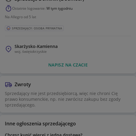
Ostatnie logowanie:
W tym tygodniu
Na Allegro od 5 lat
SPRZEDAJĄCY: OSOBA PRYWATNA
Skarżysko-Kamienna
woj.
świętokrzyskie
NAPISZ NA CZACIE
Zwroty
Sprzedający nie jest przedsiębiorcą, więc nie chroni Cię
prawo konsumenckie, np. nie zwrócisz zakupu bez zgody
sprzedającego.
Inne ogłoszenia sprzedającego
Chcesz kupić więcej z jedną dostawą?