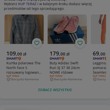
Wybierz
KUP TERAZ
i w kolejnym kroku dodasz więcej
przedmiotów od tego sprzedającego.
Obserwuj
Obserwuj
Aktualna cena
Aktualna cena
Aktualna 
109
179
69
,
00
zł
,
00
zł
,
00
zł
Kurtka polarowa The
Buty Adidas Swift
Legginsy 
North Face S
Run XJ 37 38 24cm
pomarańc
rozsuwany logowany
NOWE różowe
Seamless 
RODZAJ OFERTY:
KUP TERAZ
RODZAJ OFERTY:
KUP TERAZ
RODZAJ OFERT
KUP TERAZ
Polar damski fleece
siłownia 
Skarżysko-Kamienna
Skarżysko-Kamienna
Skarżysk
Miejscowość
Miejscowość
Miejscowo
zip
ZOBACZ WSZYSTKIE