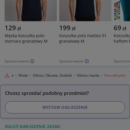
129
199
69
zł
zł
zł
Męska koszulka polo
Koszulka polo matteo 01
Koszulk
stornara granatowy M
granatowy M
haftem 
Sponsorowane
Sponsorowane
Sponsoro
 Lokalnie
Moda
Odzież, Obuwie, Dodatki
Odzież męska
Koszulki polo
Chcesz sprzedać podobny przedmiot?
WYSTAW OGŁOSZENIE
ZGŁOŚ NARUSZENIE ZASAD