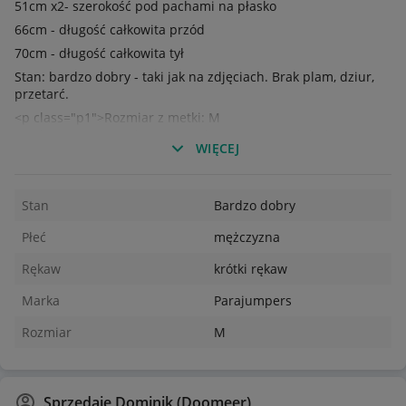
51cm x2- szerokość pod pachami na płasko
66cm - długość całkowita przód
70cm - długość całkowita tył
Stan: bardzo dobry - taki jak na zdjęciach. Brak plam, dziur,
przetarć.
<p class="p1">Rozmiar z metki: M
<p class="p1">Przedmioty wysyłam w ten sam lub dnia
WIĘCEJ
następnego po dokonaniu zakupu
Stan
Bardzo dobry
Płeć
mężczyzna
Rękaw
krótki rękaw
Marka
Parajumpers
Rozmiar
M
Sprzedaje
Dominik (Doomeer)