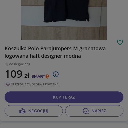
Obs
Koszulka Polo Parajumpers M granatowa
logowana haft designer modna
do negocjacji
109
zł
SPRZEDAJĄCY: OSOBA PRYWATNA
KUP TERAZ
NEGOCJUJ
NAPISZ