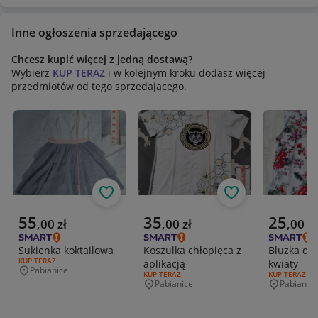
Inne ogłoszenia sprzedającego
Chcesz kupić więcej z jedną dostawą?
Wybierz
KUP TERAZ
i w kolejnym kroku dodasz więcej
przedmiotów od tego sprzedającego.
Obserwuj
Obserwuj
Aktualna cena
Aktualna cena
Aktualna 
55
35
25
,
00
zł
,
00
zł
,
00
zł
Sukienka koktailowa
Koszulka chłopięca z
Bluzka dz
RODZAJ OFERTY:
KUP TERAZ
aplikacją
kwiaty
Pabianice
Miejscowość
RODZAJ OFERTY:
KUP TERAZ
RODZAJ OFERT
KUP TERAZ
Pabianice
Pabianice
Miejscowość
Miejscowo