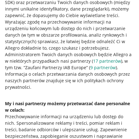
SDK)
oraz przetwarzaniu Twoich danych osobowych
(między
innymi unikalne identyfikatory, dane przeglądarki)
, możemy
Napisz do nas
zapewnić, że dopasujemy do Ciebie wyświetlane treści.
Wyrażając zgodę na przechowywanie informacji na
Allegro Gadane dla sprzedających
urządzeniu końcowym lub dostęp do nich i przetwarzanie
Allegro Gadane dla kupujących
danych (w tym w obszarze profilowania, analiz rynkowych i
statystycznych) sprawiasz, że łatwiej będzie odnaleźć Ci w
Mapa miejscowości
Allegro dokładnie to, czego szukasz i potrzebujesz.
Administratorem Twoich danych osobowych będzie Allegro a
Informacje prawne
w niektórych przypadkach nasi partnerzy (
17
partnerów
), w
tym tzw. “Zaufani Partnerzy IAB Europe” (
9
partnerów
).
Regulamin
Informacja o celach przetwarzania danych osobowych przez
naszych partnerów znajduje się w ich politykach ochrony
Polityka plików "cookies"
prywatności.
Ustawienia plików "cookies"
My i nasi partnerzy możemy przetwarzać dane personalne
Udostępnianie lokalizacji
w celach:
Przechowywanie informacji na urządzeniu lub dostęp do
Informacje dla Aktu o Usługach Cyfrowych
nich
.
Spersonalizowane reklamy i treści, pomiar reklam i
treści, badanie odbiorców i ulepszanie usług
.
Zapewnienie
Pobierz aplikację
bezpieczeństwa, zapobieganie oszustwom i naprawianie