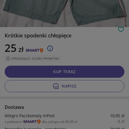
Obs
Krótkie spodenki chłopięce
25
zł
SPRZEDAJĄCY: OSOBA PRYWATNA
KUP TERAZ
NAPISZ
Dostawa
Allegro Paczkomaty InPost
10
,95
zł
0
zł
z pakietem
dla zakupu od 49,90 zł