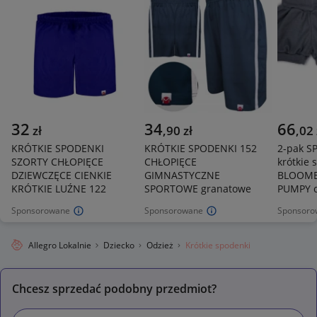
32
34
66
zł
,
90
zł
,
02
KRÓTKIE SPODENKI
KRÓTKIE SPODENKI 152
2-pak S
SZORTY CHŁOPIĘCE
CHŁOPIĘCE
krótkie 
DZIEWCZĘCE CIENKIE
GIMNASTYCZNE
BLOOME
KRÓTKIE LUŹNE 122
SPORTOWE granatowe
PUMPY c
Sponsorowane
Sponsorowane
Sponsoro
Allegro Lokalnie
Dziecko
Odzież
Krótkie spodenki
Chcesz sprzedać podobny przedmiot?