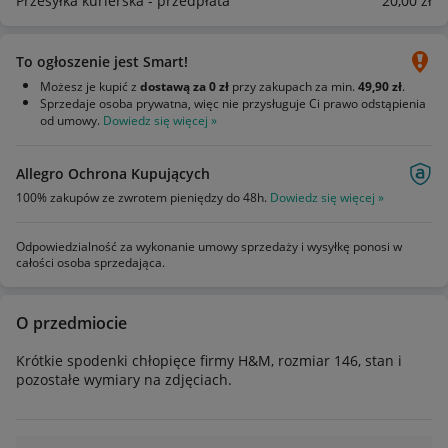
Przesyłka kurierska - przedpłata
20
,00
zł
To ogłoszenie jest Smart!
Możesz je kupić z
dostawą za 0 zł
przy zakupach za min.
49,90 zł
.
Sprzedaje osoba prywatna, więc nie przysługuje Ci prawo odstąpienia
od umowy.
Dowiedz się więcej »
Allegro Ochrona Kupujących
100% zakupów ze zwrotem pieniędzy do 48h.
Dowiedz się więcej »
Odpowiedzialność za wykonanie umowy sprzedaży i wysyłkę ponosi w
całości osoba sprzedająca.
O przedmiocie
Krótkie spodenki chłopięce firmy H&M, rozmiar 146, stan i
pozostałe wymiary na zdjęciach.