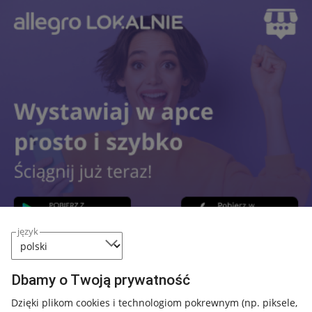
język
Dbamy o Twoją prywatność
Przydatne informacje
Dzięki plikom cookies i technologiom pokrewnym
(np. piksele,
Jak to działa