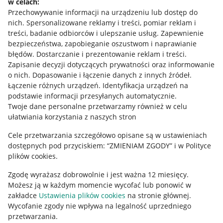
w celach:
Allegro Gadane dla sprzedających
Przechowywanie informacji na urządzeniu lub dostęp do
Allegro Gadane dla kupujących
nich
.
Spersonalizowane reklamy i treści, pomiar reklam i
treści, badanie odbiorców i ulepszanie usług
.
Zapewnienie
Mapa miejscowości
bezpieczeństwa, zapobieganie oszustwom i naprawianie
błędów
.
Dostarczanie i prezentowanie reklam i treści
.
Informacje prawne
Zapisanie decyzji dotyczących prywatności oraz informowanie
o nich
.
Dopasowanie i łączenie danych z innych źródeł
.
Regulamin
Łączenie różnych urządzeń
.
Identyfikacja urządzeń na
podstawie informacji przesyłanych automatycznie
.
Polityka plików "cookies"
Twoje dane personalne przetwarzamy również w celu
ułatwiania korzystania z naszych stron
Ustawienia plików "cookies"
Cele przetwarzania szczegółowo opisane są w ustawieniach
Udostępnianie lokalizacji
dostępnych pod przyciskiem: “ZMIENIAM ZGODY” i w Polityce
Informacje dla Aktu o Usługach Cyfrowych
plików cookies.
Zgodę wyrażasz dobrowolnie i jest ważna 12 miesięcy.
Pobierz aplikację
Możesz ją w każdym momencie wycofać lub ponowić w
zakładce
Ustawienia plików cookies
na stronie głównej.
Wycofanie zgody nie wpływa na legalność uprzedniego
przetwarzania.