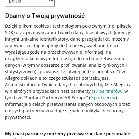
Dbamy o Twoją prywatność
Dzięki plikom cookies i technologiom pokrewnym
(np. piksele,
SDK)
oraz przetwarzaniu Twoich danych osobowych
(między
innymi unikalne identyfikatory, dane przeglądarki)
, możemy
zapewnić, że dopasujemy do Ciebie wyświetlane treści.
Wyrażając zgodę na przechowywanie informacji na
urządzeniu końcowym lub dostęp do nich i przetwarzanie
danych (w tym w obszarze profilowania, analiz rynkowych i
statystycznych) sprawiasz, że łatwiej będzie odnaleźć Ci w
Allegro dokładnie to, czego szukasz i potrzebujesz.
Administratorem Twoich danych osobowych będzie Allegro a
w niektórych przypadkach nasi partnerzy (
17
partnerów
), w
tym tzw. “Zaufani Partnerzy IAB Europe” (
9
partnerów
).
Przydatne informacje
Informacja o celach przetwarzania danych osobowych przez
naszych partnerów znajduje się w ich politykach ochrony
prywatności.
Jak to działa
Napisz do nas
My i nasi partnerzy możemy przetwarzać dane personalne