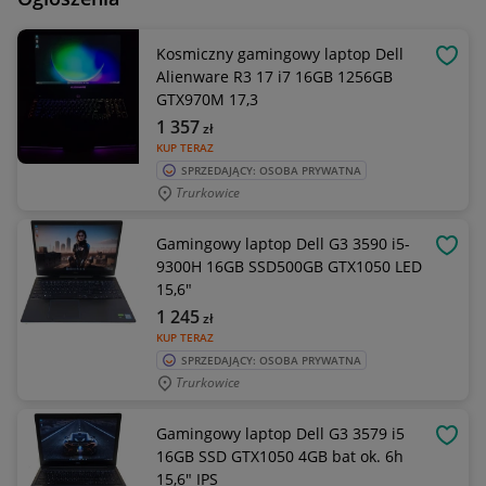
Kosmiczny gamingowy laptop Dell
OBSE
Alienware R3 17 i7 16GB 1256GB
GTX970M 17,3
1 357
zł
KUP TERAZ
SPRZEDAJĄCY: OSOBA PRYWATNA
Trurkowice
Gamingowy laptop Dell G3 3590 i5-
OBSE
9300H 16GB SSD500GB GTX1050 LED
15,6"
1 245
zł
KUP TERAZ
SPRZEDAJĄCY: OSOBA PRYWATNA
Trurkowice
Gamingowy laptop Dell G3 3579 i5
OBSE
16GB SSD GTX1050 4GB bat ok. 6h
15,6" IPS