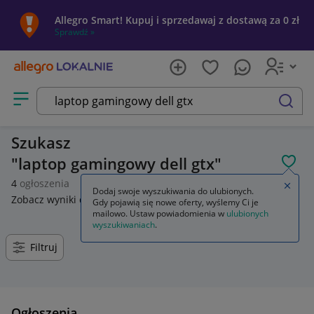
Allegro Smart! Kupuj i sprzedawaj z dostawą za 0 zł
Sprawdź »
Otwórz menu z kategoriami
szukaj
Szukasz
laptop gamingowy dell gtx
POL
4
ogłoszenia
Zamkn
Dodaj swoje wyszukiwania do ulubionych.
Zobacz wyniki dla
laptop gamingowy dell rtx
.
Gdy pojawią się nowe oferty, wyślemy Ci je
mailowo. Ustaw powiadomienia w
ulubionych
wyszukiwaniach
.
Filtruj
Ogłoszenia