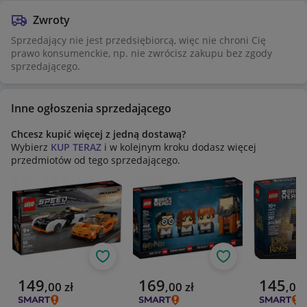
Zwroty
Sprzedający nie jest przedsiębiorcą, więc nie chroni Cię
prawo konsumenckie, np. nie zwrócisz zakupu bez zgody
sprzedającego.
Inne ogłoszenia sprzedającego
Chcesz kupić więcej z jedną dostawą?
Wybierz
KUP TERAZ
i w kolejnym kroku dodasz więcej
przedmiotów od tego sprzedającego.
Obserwuj
Obserwuj
Aktualna cena
Aktualna cena
Aktualna 
149
169
145
,
00
zł
,
00
zł
,
00