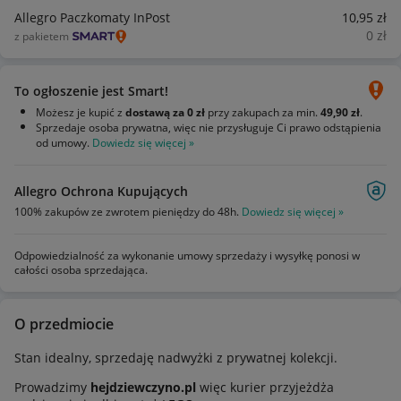
Allegro Paczkomaty InPost
10
,95
zł
0
zł
z pakietem
To ogłoszenie jest Smart!
Możesz je kupić z
dostawą za 0 zł
przy zakupach za min.
49,90 zł
.
Sprzedaje osoba prywatna, więc nie przysługuje Ci prawo odstąpienia
od umowy.
Dowiedz się więcej »
Allegro Ochrona Kupujących
100% zakupów ze zwrotem pieniędzy do 48h.
Dowiedz się więcej »
Odpowiedzialność za wykonanie umowy sprzedaży i wysyłkę ponosi w
całości osoba sprzedająca.
O przedmiocie
Stan idealny, sprzedaję nadwyżki z prywatnej kolekcji.
Prowadzimy
hejdziewczyno.pl
więc kurier przyjeżdża