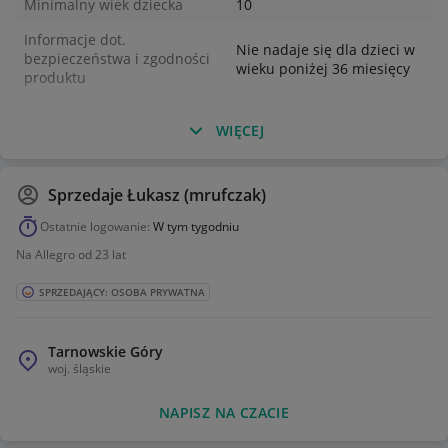
Minimalny wiek dziecka
10
sypialni lub pokoju gier
Pomysł na prezent dla dzieci – figurka Bombowych Barw to
Informacje dot.
Nie nadaje się dla dzieci w
świetny prezent dla młodych graczy i fanów gry LEGO®
bezpieczeństwa i zgodności
wieku poniżej 36 miesięcy
Fortnite® w każdym wieku
produktu
Odkryj LEGO® Fortnite® – odblokuj nowe poziomy
kreatywności dzięki naszej kolekcji zestawów LEGO Fortnite
WIĘCEJ
(sprzedawanych osobno) i przenieś rozgrywkę z ekranu do
prawdziwego świata
Wymiary – postać Bombowe Barwy w tym 151-elementowym
Sprzedaje
Łukasz (mrufczak)
zestawie ma 8 cm wysokości
Ostatnie logowanie:
W tym tygodniu
Na Allegro od 23 lat
SPRZEDAJĄCY: OSOBA PRYWATNA
Tarnowskie Góry
woj.
śląskie
NAPISZ NA CZACIE