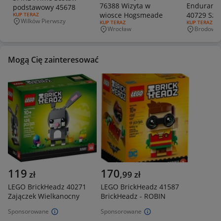
76388 Wizyta w
Endurance
podstawowy 45678
wiosce Hogsmeade
40729 Sza
RODZAJ OFERTY:
KUP TERAZ
Wilków Pierwszy
RODZAJ OFERTY:
KUP TERAZ
RODZAJ OFERT
KUP TERAZ
Shackleto
Miejscowość
Wrocław
Brodowo
Miejscowość
Miejscowo
NOWE
Mogą Cię zainteresować
119
170
zł
,
99
zł
LEGO BrickHeadz 40271
LEGO BrickHeadz 41587
Zajączek Wielkanocny
BrickHeadz - ROBIN
Sponsorowane
Sponsorowane