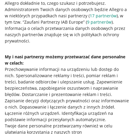
Allegro dokładnie to, czego szukasz i potrzebujesz.
Administratorem Twoich danych osobowych będzie Allegro a
w niektórych przypadkach nasi partnerzy (
17
partnerów
), w
tym tzw. “Zaufani Partnerzy IAB Europe” (
9
partnerów
).
Informacja o celach przetwarzania danych osobowych przez
Przydatne informacje
naszych partnerów znajduje się w ich politykach ochrony
prywatności.
Jak to działa
Napisz do nas
My i nasi partnerzy możemy przetwarzać dane personalne
w celach:
Allegro Gadane dla sprzedających
Przechowywanie informacji na urządzeniu lub dostęp do
nich
.
Spersonalizowane reklamy i treści, pomiar reklam i
Allegro Gadane dla kupujących
treści, badanie odbiorców i ulepszanie usług
.
Zapewnienie
Mapa miejscowości
bezpieczeństwa, zapobieganie oszustwom i naprawianie
błędów
.
Dostarczanie i prezentowanie reklam i treści
.
Informacje prawne
Zapisanie decyzji dotyczących prywatności oraz informowanie
o nich
.
Dopasowanie i łączenie danych z innych źródeł
.
Łączenie różnych urządzeń
.
Identyfikacja urządzeń na
Regulamin
podstawie informacji przesyłanych automatycznie
.
Polityka plików "cookies"
Twoje dane personalne przetwarzamy również w celu
ułatwiania korzystania z naszych stron