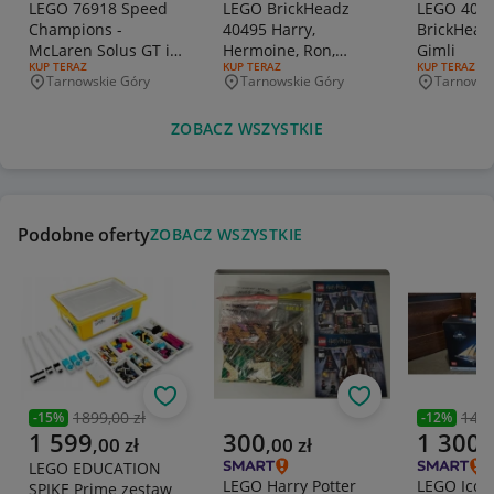
LEGO 76918 Speed
LEGO BrickHeadz
LEGO 407
Champions -
40495 Harry,
BrickHeadz
McLaren Solus GT i
Hermoine, Ron,
Gimli
RODZAJ OFERTY:
KUP TERAZ
RODZAJ OFERTY:
KUP TERAZ
RODZAJ OFERT
KUP TERAZ
McLaren F1 LM
Hagrid
Tarnowskie Góry
Tarnowskie Góry
Tarnowsk
Miejscowość
Miejscowość
Miejscowo
ZOBACZ WSZYSTKIE
Podobne oferty
ZOBACZ WSZYSTKIE
Obserwuj
Obserwuj
1899,00 zł
1490
-
15
%
-
12
%
Poprzednia cena
Poprzedni
Aktualna cena
Aktualna cena
Aktualna 
1 599
300
1 300
,
00
zł
,
00
zł
,
LEGO EDUCATION
LEGO Harry Potter
LEGO Icon
SPIKE Prime zestaw