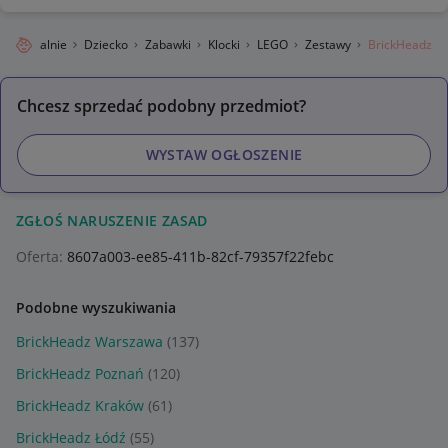
egro Lokalnie
Dziecko
Zabawki
Klocki
LEGO
Zestawy
BrickHeadz
Chcesz sprzedać podobny przedmiot?
WYSTAW OGŁOSZENIE
ZGŁOŚ NARUSZENIE ZASAD
Oferta:
8607a003-ee85-411b-82cf-79357f22febc
Podobne wyszukiwania
BrickHeadz Warszawa
(137)
BrickHeadz Poznań
(120)
BrickHeadz Kraków
(61)
BrickHeadz Łódź
(55)