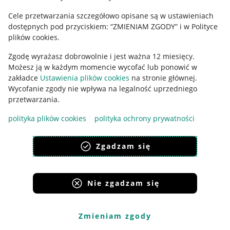
Ustawienia plików "cookies"
Cele przetwarzania szczegółowo opisane są w ustawieniach
Udostępnianie lokalizacji
dostępnych pod przyciskiem: “ZMIENIAM ZGODY” i w Polityce
plików cookies.
Informacje dla Aktu o Usługach Cyfrowych
Zgodę wyrażasz dobrowolnie i jest ważna 12 miesięcy.
Pobierz aplikację
Możesz ją w każdym momencie wycofać lub ponowić w
zakładce
Ustawienia plików cookies
na stronie głównej.
Wycofanie zgody nie wpływa na legalność uprzedniego
przetwarzania.
polityka plików cookies
polityka ochrony prywatności
Zgadzam się
Nie zgadzam się
Korzystanie z serwisu oznacza akceptację
regulaminu
.
Zmieniam zgody