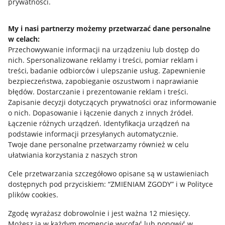
prywatności.
Napisz do nas
Allegro Gadane dla sprzedających
My i nasi partnerzy możemy przetwarzać dane personalne
w celach:
Allegro Gadane dla kupujących
Przechowywanie informacji na urządzeniu lub dostęp do
nich
.
Spersonalizowane reklamy i treści, pomiar reklam i
Mapa miejscowości
treści, badanie odbiorców i ulepszanie usług
.
Zapewnienie
bezpieczeństwa, zapobieganie oszustwom i naprawianie
Informacje prawne
błędów
.
Dostarczanie i prezentowanie reklam i treści
.
Zapisanie decyzji dotyczących prywatności oraz informowanie
Regulamin
o nich
.
Dopasowanie i łączenie danych z innych źródeł
.
Łączenie różnych urządzeń
.
Identyfikacja urządzeń na
Polityka plików "cookies"
podstawie informacji przesyłanych automatycznie
.
Ustawienia plików "cookies"
Twoje dane personalne przetwarzamy również w celu
ułatwiania korzystania z naszych stron
Udostępnianie lokalizacji
Cele przetwarzania szczegółowo opisane są w ustawieniach
Informacje dla Aktu o Usługach Cyfrowych
dostępnych pod przyciskiem: “ZMIENIAM ZGODY” i w Polityce
plików cookies.
Pobierz aplikację
Zgodę wyrażasz dobrowolnie i jest ważna 12 miesięcy.
Możesz ją w każdym momencie wycofać lub ponowić w