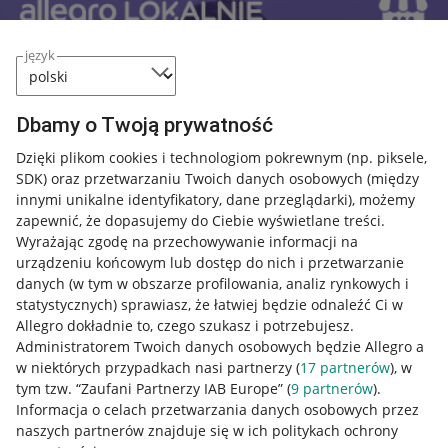
język
Dbamy o Twoją prywatność
Dzięki plikom cookies i technologiom pokrewnym
(np. piksele,
SDK)
oraz przetwarzaniu Twoich danych osobowych
(między
innymi unikalne identyfikatory, dane przeglądarki)
, możemy
zapewnić, że dopasujemy do Ciebie wyświetlane treści.
Wyrażając zgodę na przechowywanie informacji na
urządzeniu końcowym lub dostęp do nich i przetwarzanie
danych (w tym w obszarze profilowania, analiz rynkowych i
statystycznych) sprawiasz, że łatwiej będzie odnaleźć Ci w
Allegro dokładnie to, czego szukasz i potrzebujesz.
Administratorem Twoich danych osobowych będzie Allegro a
w niektórych przypadkach nasi partnerzy (
17
partnerów
), w
Przydatne informacje
tym tzw. “Zaufani Partnerzy IAB Europe” (
9
partnerów
).
Informacja o celach przetwarzania danych osobowych przez
Jak to działa
naszych partnerów znajduje się w ich politykach ochrony