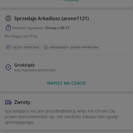
na targu (60345) z mnóstwem inspirujących szczegółów i
funkcji na długie godziny twórczej zabawy
Zawartość opakowania — w środku jest wszystko, czego dzieci
Sprzedaje
Arkadiusz (arono1121)
potrzebują do zbudowania sklepu z warzywami na kółkach i
grządki warzywnej z inspirującymi do zabawy funkcjami, oraz
Ostatnie logowanie:
Dzisiaj o 06:13
figurka królika i trzy minifigurki, w tym postać z serialu LEGO®
Na Allegro od 10 lat
City
Ciekawe funkcje — furgonetka ma okienko do podawania
CZĘSTO SPRZEDAJE
SPRZEDAJĄCY: OSOBA PRYWATNA
produktów, otwierane drzwi z boku, drzwi z tyłu i kabinę dla
minifigurki, a na grządce warzywnej jest fajna funkcja z
wyrastającymi marchewkami
Grudziądz
woj.
kujawsko-pomorskie
NAPISZ NA CZACIE
Zwroty
Sprzedający nie jest przedsiębiorcą, więc nie chroni Cię
prawo konsumenckie, np. nie zwrócisz zakupu bez zgody
sprzedającego.