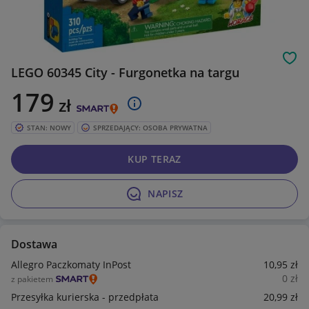
Obs
LEGO 60345 City - Furgonetka na targu
179
zł
STAN: NOWY
SPRZEDAJĄCY: OSOBA PRYWATNA
KUP TERAZ
NAPISZ
Dostawa
Allegro Paczkomaty InPost
10
,95
zł
0
zł
z pakietem
Przesyłka kurierska - przedpłata
20
,99
zł