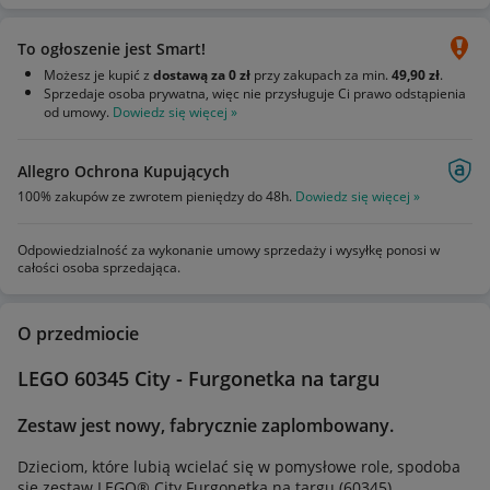
To ogłoszenie jest Smart!
Możesz je kupić z
dostawą za 0 zł
przy zakupach za min.
49,90 zł
.
Sprzedaje osoba prywatna, więc nie przysługuje Ci prawo odstąpienia
od umowy.
Dowiedz się więcej »
Allegro Ochrona Kupujących
100% zakupów ze zwrotem pieniędzy do 48h.
Dowiedz się więcej »
Odpowiedzialność za wykonanie umowy sprzedaży i wysyłkę ponosi w
całości osoba sprzedająca.
O przedmiocie
LEGO 60345 City - Furgonetka na targu
Zestaw jest nowy, fabrycznie zaplombowany.
Dzieciom, które lubią wcielać się w pomysłowe role, spodoba
się zestaw LEGO® City Furgonetka na targu (60345).