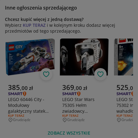
Inne ogłoszenia sprzedającego
Chcesz kupić więcej z jedną dostawą?
Wybierz
KUP TERAZ
i w kolejnym kroku dodasz więcej
przedmiotów od tego sprzedającego.
Obserwuj
Obserwuj
Aktualna cena
Aktualna cena
Aktualna 
385
369
525
,
00
zł
,
00
zł
,
00
LEGO 60446 City -
LEGO Star Wars
LEGO Star
Modułowy
75305 Hełm
75302 Imp
galaktyczny statek
zwiadowcy
wahadłow
RODZAJ OFERTY:
KUP TERAZ
RODZAJ OFERTY:
KUP TERAZ
RODZAJ OFERT
KUP TERAZ
kosmiczny
szturmowców
Grudziądz
Grudziądz
Grudziąd
Miejscowość
Miejscowość
Miejscowo
ZOBACZ WSZYSTKIE