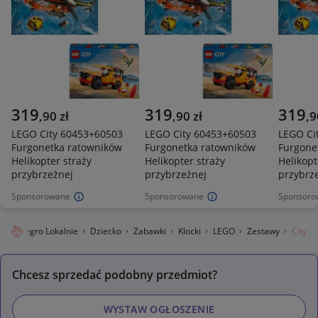
319
319
319
,
90
zł
,
90
zł
,
9
LEGO City 60453+60503
LEGO City 60453+60503
LEGO Ci
Furgonetka ratowników
Furgonetka ratowników
Furgone
Helikopter straży
Helikopter straży
Helikopt
przybrzeżnej
przybrzeżnej
przybrz
Sponsorowane
Sponsorowane
Sponsoro
Allegro Lokalnie
Dziecko
Zabawki
Klocki
LEGO
Zestawy
City
Chcesz sprzedać podobny przedmiot?
WYSTAW OGŁOSZENIE