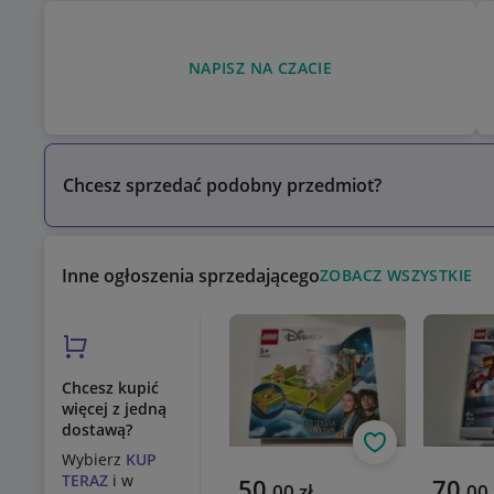
NAPISZ NA CZACIE
Chcesz sprzedać podobny przedmiot?
Inne ogłoszenia sprzedającego
ZOBACZ WSZYSTKIE
Chcesz kupić
więcej z jedną
dostawą?
Obserwuj
Wybierz
KUP
TERAZ
i w
Aktualna cena
Aktualn
50
70
,
00
zł
,
00