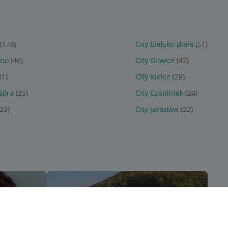
(178)
City Bielsko-Biała
(51)
zno
(46)
City Gliwice
(42)
31)
City Kielce
(28)
 Góra
(25)
City Czaplinek
(24)
(23)
City Jarosław
(22)