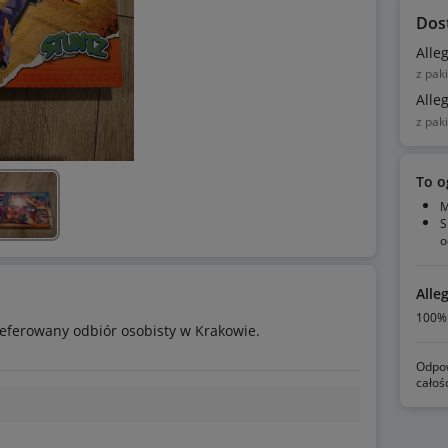
Dos
Alle
z pak
Alle
z pak
To o
M
S
o
Alle
100% 
eferowany odbiór osobisty w Krakowie.
Odpow
całoś