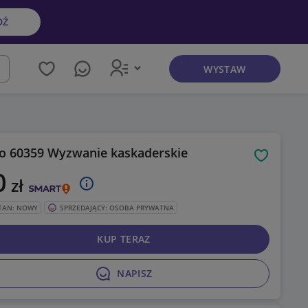
DŹ
WYSTAW
kaj
o 60359 Wyzwanie kaskaderskie
Obserwuj
0
zł
TAN: NOWY
SPRZEDAJĄCY: OSOBA PRYWATNA
KUP TERAZ
NAPISZ