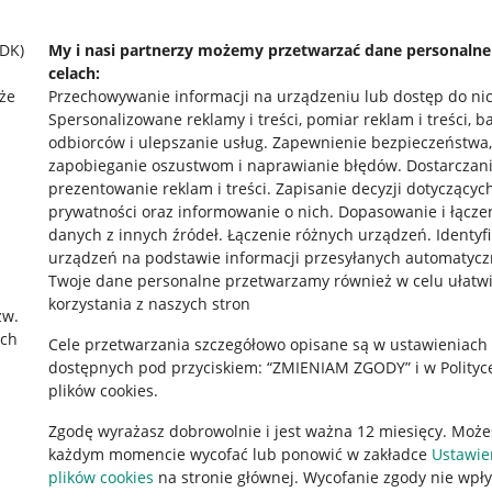
SDK)
My i nasi partnerzy możemy przetwarzać dane personaln
celach:
że
Przechowywanie informacji na urządzeniu lub dostęp do ni
Spersonalizowane reklamy i treści, pomiar reklam i treści, b
odbiorców i ulepszanie usług
.
Zapewnienie bezpieczeństwa,
zapobieganie oszustwom i naprawianie błędów
.
Dostarczani
prezentowanie reklam i treści
.
Zapisanie decyzji dotyczącyc
prywatności oraz informowanie o nich
.
Dopasowanie i łącze
danych z innych źródeł
.
Łączenie różnych urządzeń
.
Identyf
urządzeń na podstawie informacji przesyłanych automatycz
rawne
Pobierz aplikację
Twoje dane personalne przetwarzamy również w celu ułatw
korzystania z naszych stron
zw.
ach
Cele przetwarzania szczegółowo opisane są w ustawieniach
 "cookies"
dostępnych pod przyciskiem: “ZMIENIAM ZGODY” i w Polityc
plików cookies.
ów "cookies"
Zgodę wyrażasz dobrowolnie i jest ważna 12 miesięcy. Może
okalizacji
każdym momencie wycofać lub ponowić w zakładce
Ustawie
 Aktu o Usługach Cyfrowych
plików cookies
na stronie głównej. Wycofanie zgody nie wpł