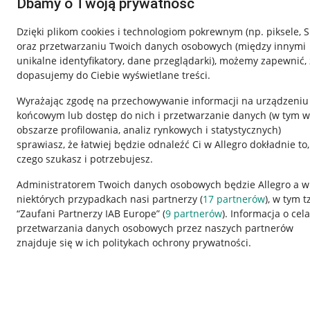
Dbamy o Twoją prywatność
Dzięki plikom cookies i technologiom pokrewnym
(np. piksele, 
oraz przetwarzaniu Twoich danych osobowych
(między innymi
unikalne identyfikatory, dane przeglądarki)
, możemy zapewnić, 
dopasujemy do Ciebie wyświetlane treści.
Wyrażając zgodę na przechowywanie informacji na urządzeniu
końcowym lub dostęp do nich i przetwarzanie danych (w tym w
obszarze profilowania, analiz rynkowych i statystycznych)
sprawiasz, że łatwiej będzie odnaleźć Ci w Allegro dokładnie to,
czego szukasz i potrzebujesz.
Przydatne informacje
Informacje p
Administratorem Twoich danych osobowych będzie Allegro a w
niektórych przypadkach nasi partnerzy (
17
partnerów
), w tym t
Jak to działa
Regulamin
“Zaufani Partnerzy IAB Europe” (
9
partnerów
). Informacja o cel
Napisz do nas
Polityka plików
przetwarzania danych osobowych przez naszych partnerów
znajduje się w ich politykach ochrony prywatności.
Allegro Gadane dla sprzedających
Ustawienia plik
Allegro Gadane dla kupujących
Udostępnianie l
Mapa miejscowości
Informacje dla