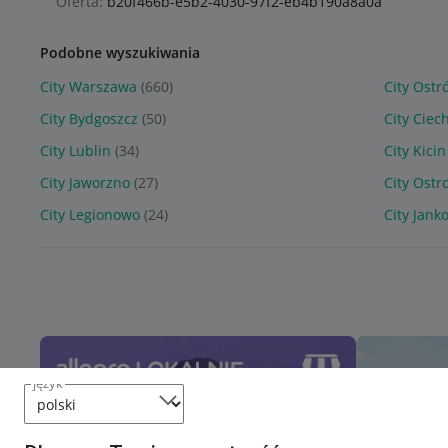
Oferta:
b20f466b-e5b2-4030-97f2-eb4b190a8a0a
Podobne wyszukiwania
City Warszawa
(660)
City Ostr
City Bydgoszcz
(50)
City Ciec
City Lublin
(34)
City Kicin
City Jaworzno
(27)
City Ostr
City Legionowo
(24)
City Jank
język