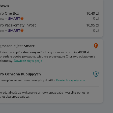
tawa
gro One Box
10
,49
zł
0
zł
ietem
gro Paczkomaty InPost
10
,95
zł
0
zł
ietem
głoszenie jest Smart!
ożesz je kupić z
dostawą za 0 zł
przy zakupach za min.
49,90 zł
.
przedaje osoba prywatna, więc nie przysługuje Ci prawo odstąpienia
d umowy.
Dowiedz się więcej »
gro Ochrona Kupujących
zakupów ze zwrotem pieniędzy do 48h.
Dowiedz się więcej »
iedzialność za wykonanie umowy sprzedaży i wysyłkę ponosi w
ci osoba sprzedająca.