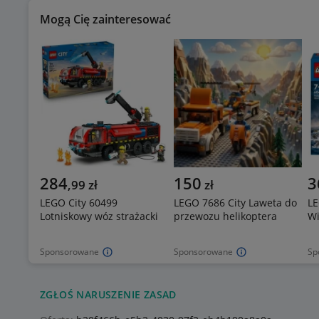
Mogą Cię zainteresować
284
150
3
,
99
zł
zł
LEGO City 60499
LEGO 7686 City Laweta do
LE
Lotniskowy wóz strażacki
przewozu helikoptera
Wi
Sponsorowane
Sponsorowane
Sp
ZGŁOŚ NARUSZENIE ZASAD