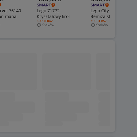
rvel 76140
Lego 71772
Lego City 60320
on mana
Kryształowy król
Remiza strażacka
ERTY:
RODZAJ OFERTY:
KUP TERAZ
RODZAJ OFERTY:
KUP TERAZ
w
Kraków
Kraków
wość
Miejscowość
Miejscowość