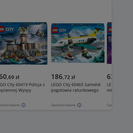
60
186
63
,
69
zł
,
72
zł
,
28
zł
GO City 60419 Policja z
LEGO City 60465 Samolot
LEGO City 60
ęziennej Wyspy
pogotowia ratunkowego
międzygwiez
onsorowane
Sponsorowane
Sponsorowane