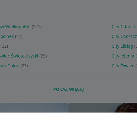
ów Wielkopolski
(221)
City Gdańsk
hocinek
(47)
City Choszc
(32)
City Elbląg
(
owiec Świętokrzyski
(25)
City Jelenia
owo Dolne
(23)
City Żywiec
POKAŻ WIĘCEJ