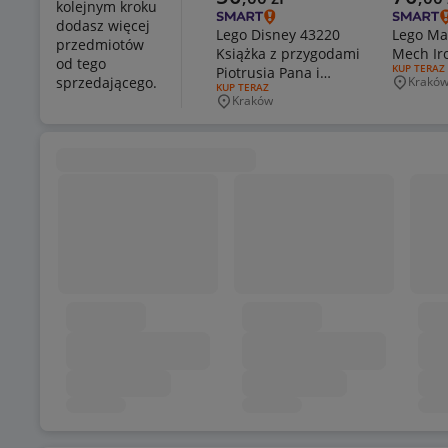
kolejnym kroku
dodasz więcej
Lego Disney 43220
Lego Ma
przedmiotów
Książka z przygodami
Mech Ir
od tego
RODZAJ OF
KUP TERAZ
Piotrusia Pana i
sprzedającego.
Krakó
Miejsco
RODZAJ OFERTY:
KUP TERAZ
Wendy
Kraków
Miejscowość