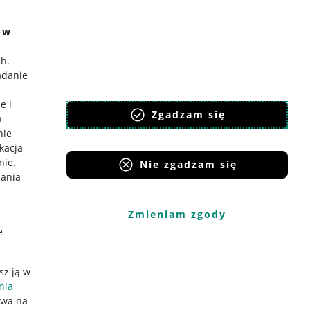
e w
ch
.
adanie
e i
Zgadzam się
h
nie
ikacja
nie
.
Nie zgadzam się
iania
Zmieniam zgody
e
sz ją w
nia
ywa na