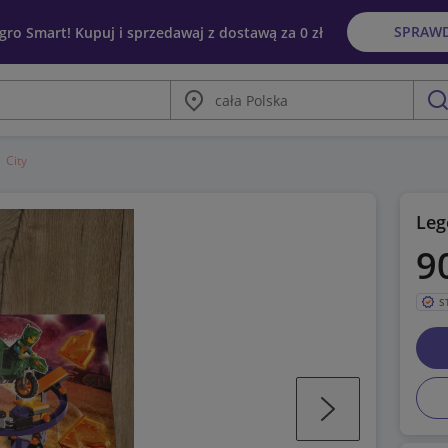
SPRAW
egro Smart! Kupuj i sprzedawaj z dostawą za 0 zł
Miasto
szu
City
Leg
9
S