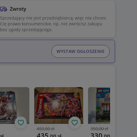
Zwroty
Sprzedający nie jest przedsiębiorcą, więc nie chroni
Cię prawo konsumenckie, np. nie zwrócisz zakupu
bez zgody sprzedającego.
WYSTAW OGŁOSZENIE
Obserwuj
Obserwuj
Obs
450,00 zł
350,00 zł
Poprzednia cena
Poprzednia cena
a cena
Aktualna cena
Aktualna cena
435
330
zł
,
00
zł
,
00
zł