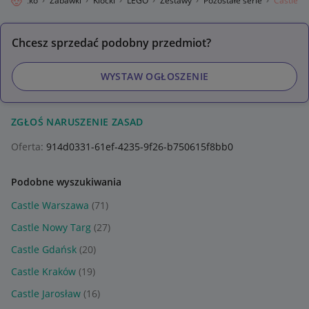
Dziecko
Zabawki
Klocki
LEGO
Zestawy
Pozostałe serie
Castle
Chcesz sprzedać podobny przedmiot?
WYSTAW OGŁOSZENIE
ZGŁOŚ NARUSZENIE ZASAD
Oferta:
914d0331-61ef-4235-9f26-b750615f8bb0
Podobne wyszukiwania
Castle Warszawa
(71)
Castle Nowy Targ
(27)
Castle Gdańsk
(20)
Castle Kraków
(19)
Castle Jarosław
(16)