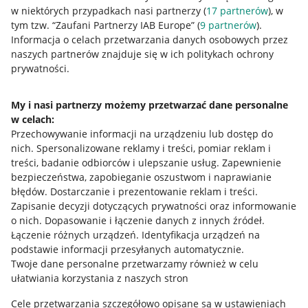
w niektórych przypadkach nasi partnerzy (
17
partnerów
), w
tym tzw. “Zaufani Partnerzy IAB Europe” (
9
partnerów
).
Przydatne informacje
Informacja o celach przetwarzania danych osobowych przez
naszych partnerów znajduje się w ich politykach ochrony
prywatności.
Jak to działa
Napisz do nas
My i nasi partnerzy możemy przetwarzać dane personalne
Allegro Gadane dla sprzedających
w celach:
Przechowywanie informacji na urządzeniu lub dostęp do
Allegro Gadane dla kupujących
nich
.
Spersonalizowane reklamy i treści, pomiar reklam i
treści, badanie odbiorców i ulepszanie usług
.
Zapewnienie
Mapa miejscowości
bezpieczeństwa, zapobieganie oszustwom i naprawianie
błędów
.
Dostarczanie i prezentowanie reklam i treści
.
Informacje prawne
Zapisanie decyzji dotyczących prywatności oraz informowanie
o nich
.
Dopasowanie i łączenie danych z innych źródeł
.
Regulamin
Łączenie różnych urządzeń
.
Identyfikacja urządzeń na
podstawie informacji przesyłanych automatycznie
.
Polityka plików "cookies"
Twoje dane personalne przetwarzamy również w celu
ułatwiania korzystania z naszych stron
Ustawienia plików "cookies"
Cele przetwarzania szczegółowo opisane są w ustawieniach
Udostępnianie lokalizacji