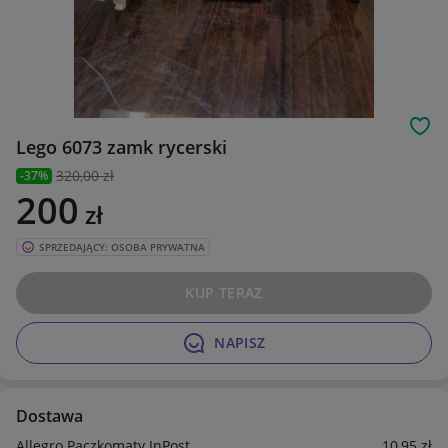
Obs
Lego 6073 zamk rycerski
320
,00 zł
-37%
200
zł
SPRZEDAJĄCY: OSOBA PRYWATNA
KUP TERAZ
NAPISZ
Dostawa
Allegro Paczkomaty InPost
10
,95
zł