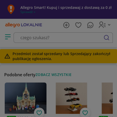
Allegro Smart! Kupuj i sprzedawaj z dostawą za 0 zł
Sprawdź »
Otwórz menu z kategoriami
szukaj
Przedmiot został sprzedany lub Sprzedający zakończył
publikację ogłoszenia.
Podobne oferty
ZOBACZ WSZYSTKIE
Obserwuj
Obserwuj