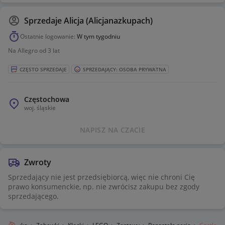
Sprzedaje
Alicja (Alicjanazkupach)
Ostatnie logowanie:
W tym tygodniu
Na Allegro od 3 lat
CZĘSTO SPRZEDAJE
SPRZEDAJĄCY: OSOBA PRYWATNA
Częstochowa
woj.
śląskie
NAPISZ NA CZACIE
Zwroty
Sprzedający nie jest przedsiębiorcą, więc nie chroni Cię
prawo konsumenckie, np. nie zwrócisz zakupu bez zgody
sprzedającego.