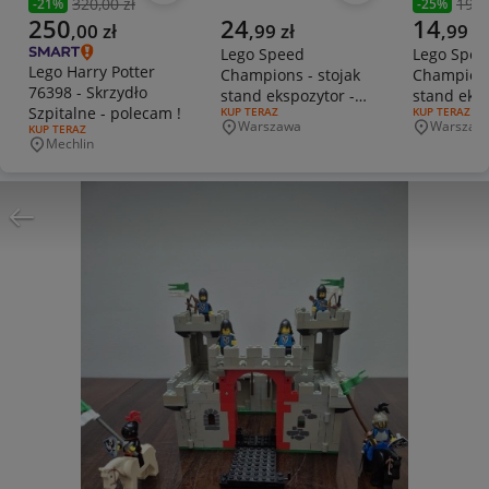
320,00 zł
19,9
-
21
%
-
25
%
Poprzednia cena
Poprzedni
Aktualna cena
Aktualna cena
Aktualna 
250
24
14
,
00
zł
,
99
zł
,
99
zł
Lego Speed
Lego Spee
Lego Harry Potter
Champions - stojak
Champions
76398 - Skrzydło
stand ekspozytor -
stand eksp
Szpitalne - polecam !
RODZAJ OFERTY:
KUP TERAZ
RODZAJ OFERT
KUP TERAZ
czteromiejscowy -
dwumiejsc
Warszawa
Warszaw
RODZAJ OFERTY:
KUP TERAZ
Miejscowość
Miejscowo
biały
Mechlin
Miejscowość