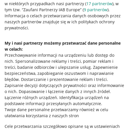
w niektórych przypadkach nasi partnerzy (
17
partnerów
), w
tym tzw. “Zaufani Partnerzy IAB Europe” (
9
partnerów
).
Przydatne informacje
Informacja o celach przetwarzania danych osobowych przez
naszych partnerów znajduje się w ich politykach ochrony
prywatności.
Jak to działa
Napisz do nas
My i nasi partnerzy możemy przetwarzać dane personalne
w celach:
Allegro Gadane dla sprzedających
Przechowywanie informacji na urządzeniu lub dostęp do
Allegro Gadane dla kupujących
nich
.
Spersonalizowane reklamy i treści, pomiar reklam i
treści, badanie odbiorców i ulepszanie usług
.
Zapewnienie
Mapa miejscowości
bezpieczeństwa, zapobieganie oszustwom i naprawianie
błędów
.
Dostarczanie i prezentowanie reklam i treści
.
Informacje prawne
Zapisanie decyzji dotyczących prywatności oraz informowanie
o nich
.
Dopasowanie i łączenie danych z innych źródeł
.
Regulamin
Łączenie różnych urządzeń
.
Identyfikacja urządzeń na
podstawie informacji przesyłanych automatycznie
.
Polityka plików "cookies"
Twoje dane personalne przetwarzamy również w celu
ułatwiania korzystania z naszych stron
Ustawienia plików "cookies"
Cele przetwarzania szczegółowo opisane są w ustawieniach
Udostępnianie lokalizacji