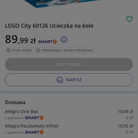
Obs
LEGO City 60126 Ucieczka na kole
89
,99
zł
STAN: NOWY
SPRZEDAJĄCY: OSOBA PRYWATNA
KUP TERAZ
NAPISZ
Dostawa
Allegro One Box
10
,49
zł
0
zł
z pakietem
Allegro Paczkomaty InPost
10
,95
zł
0
zł
z pakietem