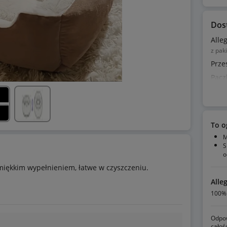
Dos
Alle
z pak
Prze
Pacz
To o
M
S
o
 miękkim wypełnieniem, łatwe w czyszczeniu.
Alle
100% 
Odpow
całoś