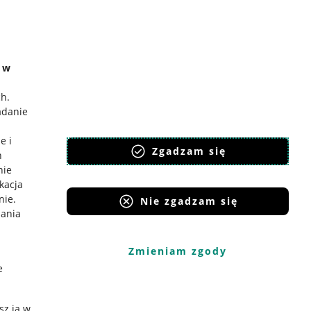
e w
ch
.
adanie
e i
Zgadzam się
h
nie
ikacja
nie
.
Nie zgadzam się
iania
Zmieniam zgody
e
sz ją w