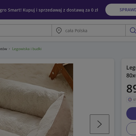
SPRAW
egro Smart! Kupuj i sprzedawaj z dostawą za 0 zł
Miasto
szu
kotów
Legowiska i budki
Leg
80
8
S