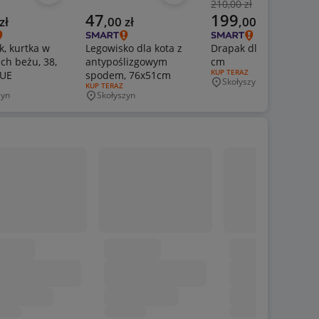
210,00 zł
Poprzednia cena
a cena
Aktualna cena
Aktualna cena
47
199
zł
,
00
zł
,
00
zł
k, kurtka w
Legowisko dla kota z
Drapak dla kota, 106
ch beżu, 38,
antypoślizgowym
cm
RODZAJ OFERTY:
KUP TERAZ
UE
spodem, 76x51cm
Skołyszyn
Miejscowość
ERTY:
RODZAJ OFERTY:
KUP TERAZ
zyn
Skołyszyn
wość
Miejscowość