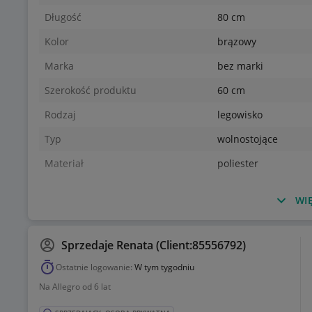
Długość
80 cm
Kolor
brązowy
Marka
bez marki
Szerokość produktu
60 cm
Rodzaj
legowisko
Typ
wolnostojące
Materiał
poliester
WIĘ
Sprzedaje
Renata (Client:85556792)
Ostatnie logowanie:
W tym tygodniu
Na Allegro od 6 lat