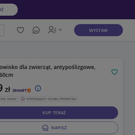
DŹ
WYSTAW
kaj
owisko dla zwierząt, antypoślizgowe,
x60cm
Obserwuj
9
zł
TAN: NOWY
SPRZEDAJĄCY: OSOBA PRYWATNA
KUP TERAZ
NAPISZ