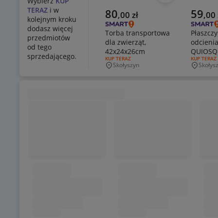
Wybierz
KUP
TERAZ
i w
Aktualna cena
Aktualn
80
59
,
00
zł
,
00
kolejnym kroku
dodasz więcej
Torba transportowa
Płaszczy
przedmiotów
dla zwierząt,
odcienia
od tego
42x24x26cm
QUIOSQ
sprzedającego.
RODZAJ OFERTY:
KUP TERAZ
RODZAJ OF
KUP TERAZ
Skołyszyn
Skołys
Miejscowość
Miejsco