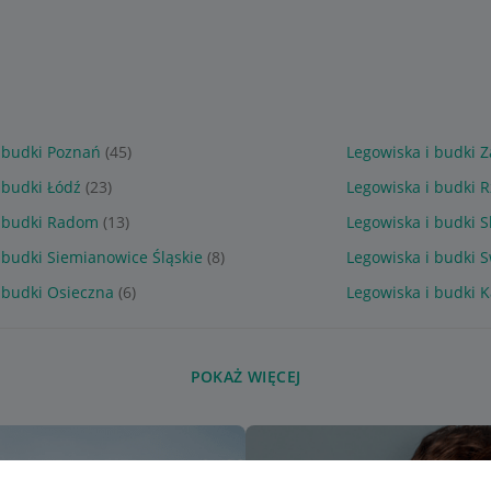
 budki Poznań
(45)
Legowiska i budki Z
 budki Łódź
(23)
Legowiska i budki 
i budki Radom
(13)
Legowiska i budki S
 budki Siemianowice Śląskie
(8)
Legowiska i budki 
 budki Osieczna
(6)
Legowiska i budki K
POKAŻ WIĘCEJ