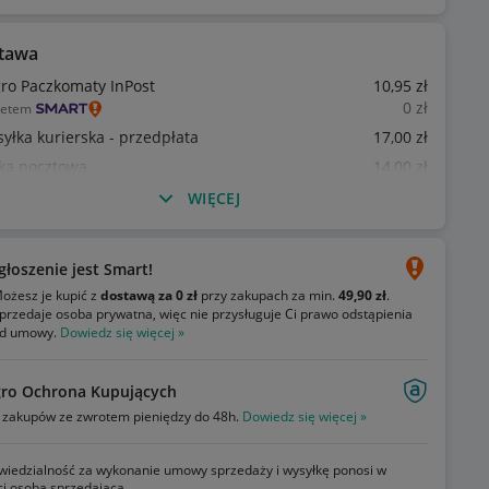
tawa
gro Paczkomaty InPost
10
,95
zł
0
zł
ietem
syłka kurierska - przedpłata
17
,00
zł
ka pocztowa
14
,00
zł
WIĘCEJ
głoszenie jest Smart!
ożesz je kupić z
dostawą za 0 zł
przy zakupach za min.
49,90 zł
.
przedaje osoba prywatna, więc nie przysługuje Ci prawo odstąpienia
d umowy.
Dowiedz się więcej »
gro Ochrona Kupujących
zakupów ze zwrotem pieniędzy do 48h.
Dowiedz się więcej »
iedzialność za wykonanie umowy sprzedaży i wysyłkę ponosi w
ci osoba sprzedająca.