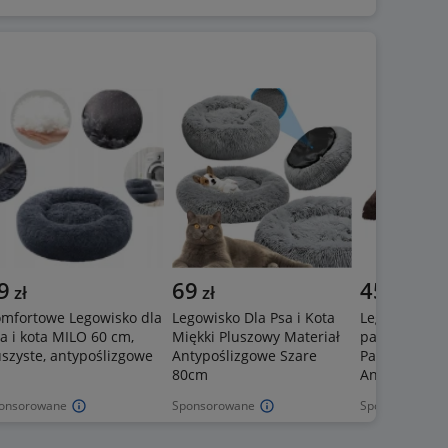
9
69
45
zł
zł
,
23
zł
mfortowe Legowisko dla
Legowisko Dla Psa i Kota
Legowisko dl
a i kota MILO 60 cm,
Miękki Pluszowy Materiał
parapet 60x
szyste, antypoślizgowe
Antypoślizgowe Szare
Parapetnik M
80cm
Antypoślizg
onsorowane
Sponsorowane
Sponsorowane