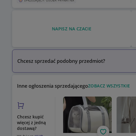
SPRZEDAJĄCY: OSOBA PRYWATNA
NAPISZ NA CZACIE
Chcesz sprzedać podobny przedmiot?
Inne ogłoszenia sprzedającego
ZOBACZ WSZYSTKIE
Chcesz kupić
więcej z jedną
dostawą?
Obserwuj