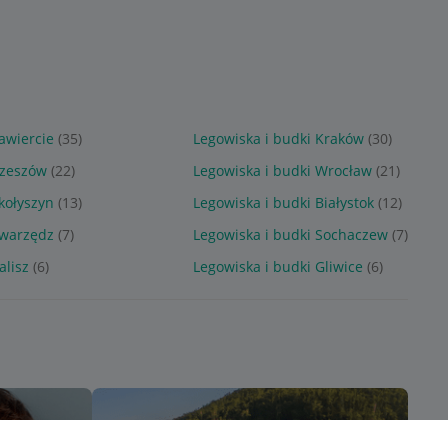
awiercie
(35)
Legowiska i budki Kraków
(30)
Rzeszów
(22)
Legowiska i budki Wrocław
(21)
kołyszyn
(13)
Legowiska i budki Białystok
(12)
Swarzędz
(7)
Legowiska i budki Sochaczew
(7)
alisz
(6)
Legowiska i budki Gliwice
(6)