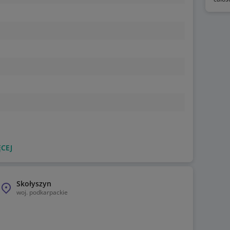
CEJ
Skołyszyn
woj.
podkarpackie