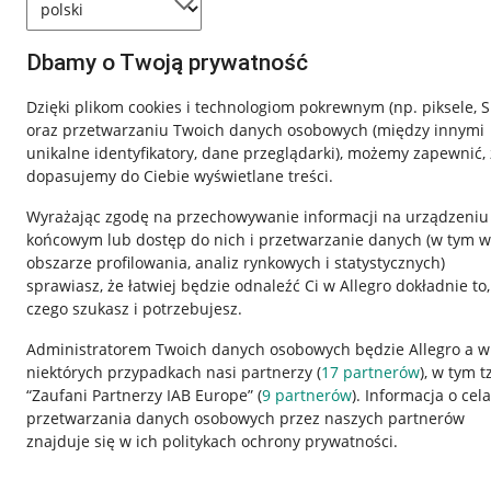
Dbamy o Twoją prywatność
Dzięki plikom cookies i technologiom pokrewnym
(np. piksele, 
oraz przetwarzaniu Twoich danych osobowych
(między innymi
unikalne identyfikatory, dane przeglądarki)
, możemy zapewnić, 
dopasujemy do Ciebie wyświetlane treści.
Wyrażając zgodę na przechowywanie informacji na urządzeniu
końcowym lub dostęp do nich i przetwarzanie danych (w tym w
obszarze profilowania, analiz rynkowych i statystycznych)
sprawiasz, że łatwiej będzie odnaleźć Ci w Allegro dokładnie to,
czego szukasz i potrzebujesz.
Przydatne informacje
Informacje p
Administratorem Twoich danych osobowych będzie Allegro a w
niektórych przypadkach nasi partnerzy (
17
partnerów
), w tym t
Jak to działa
Regulamin
“Zaufani Partnerzy IAB Europe” (
9
partnerów
). Informacja o cel
Napisz do nas
Polityka plików
przetwarzania danych osobowych przez naszych partnerów
znajduje się w ich politykach ochrony prywatności.
Allegro Gadane dla sprzedających
Ustawienia plik