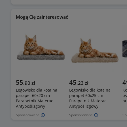
Mogą Cię zainteresować
55
45
4
,
90
zł
,
23
zł
Legowisko dla kota na
Legowisko dla kota na
Ko
parapet 60x20 cm
parapet 60x25 cm
ps
Parapetnik Materac
Parapetnik Materac
pu
Antypoślizgowy
Antypoślizgowy
Sponsorowane
Sponsorowane
Sp