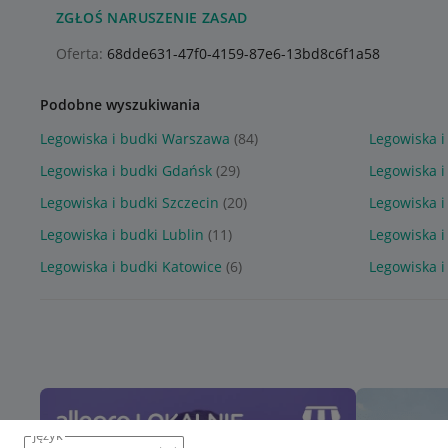
ZGŁOŚ NARUSZENIE ZASAD
Oferta:
68dde631-47f0-4159-87e6-13bd8c6f1a58
Podobne wyszukiwania
Legowiska i budki Warszawa
(84)
Legowiska i
Legowiska i budki Gdańsk
(29)
Legowiska i
Legowiska i budki Szczecin
(20)
Legowiska 
Legowiska i budki Lublin
(11)
Legowiska i
Legowiska i budki Katowice
(6)
Legowiska i
język