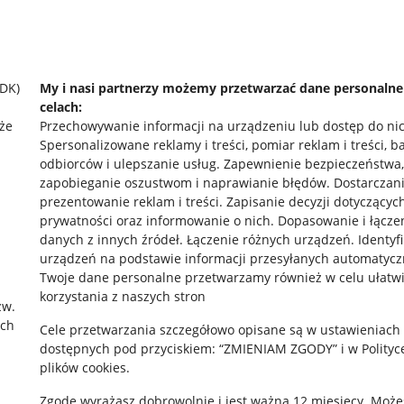
SDK)
My i nasi partnerzy możemy przetwarzać dane personaln
celach:
że
Przechowywanie informacji na urządzeniu lub dostęp do ni
Spersonalizowane reklamy i treści, pomiar reklam i treści, b
odbiorców i ulepszanie usług
.
Zapewnienie bezpieczeństwa,
zapobieganie oszustwom i naprawianie błędów
.
Dostarczani
prezentowanie reklam i treści
.
Zapisanie decyzji dotyczącyc
prywatności oraz informowanie o nich
.
Dopasowanie i łącze
danych z innych źródeł
.
Łączenie różnych urządzeń
.
Identyf
urządzeń na podstawie informacji przesyłanych automatycz
rawne
Pobierz aplikację
Twoje dane personalne przetwarzamy również w celu ułatw
korzystania z naszych stron
zw.
ach
Cele przetwarzania szczegółowo opisane są w ustawieniach
 "cookies"
dostępnych pod przyciskiem: “ZMIENIAM ZGODY” i w Polityc
plików cookies.
ów "cookies"
Zgodę wyrażasz dobrowolnie i jest ważna 12 miesięcy. Może