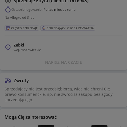
Sprzedaje
Edyta (Client:111416948)
wakacyjny charakter.
Ostatnie logowanie:
Ponad miesiąc temu
Koszula posiada klasyczny
kołnierzyk kubański
i krótki
rękaw, a szorty mają wygodny, elastyczny pas ze sznurkiem
Na Allegro od 3 lat
do regulacji. Całość wykonana jest z lekkiego, przewiewnego
materiału satyny z bawełną.
CZĘSTO SPRZEDAJE
SPRZEDAJĄCY: OSOBA PRYWATNA
Dlaczego warto?
Ząbki
Ten zestaw to must-have dla osób ceniących oryginalny
woj.
mazowieckie
design i wysoką jakość. Idealnie sprawdzi się na wakacyjnych
wyjazdach, imprezach na plaży czy letnich spacerach.
NAPISZ NA CZACIE
Zwroty
Sprzedający nie jest przedsiębiorcą, więc nie chroni Cię
prawo konsumenckie, np. nie zwrócisz zakupu bez zgody
sprzedającego.
Mogą Cię zainteresować