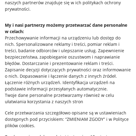
naszych partnerów znajduje się w ich politykach ochrony
prywatności.
Jak to działa
Napisz do nas
My i nasi partnerzy możemy przetwarzać dane personalne
Allegro Gadane dla sprzedających
w celach:
Przechowywanie informacji na urządzeniu lub dostęp do
Allegro Gadane dla kupujących
nich
.
Spersonalizowane reklamy i treści, pomiar reklam i
treści, badanie odbiorców i ulepszanie usług
.
Zapewnienie
Mapa miejscowości
bezpieczeństwa, zapobieganie oszustwom i naprawianie
błędów
.
Dostarczanie i prezentowanie reklam i treści
.
Informacje prawne
Zapisanie decyzji dotyczących prywatności oraz informowanie
o nich
.
Dopasowanie i łączenie danych z innych źródeł
.
Regulamin
Łączenie różnych urządzeń
.
Identyfikacja urządzeń na
podstawie informacji przesyłanych automatycznie
.
Polityka plików "cookies"
Twoje dane personalne przetwarzamy również w celu
ułatwiania korzystania z naszych stron
Ustawienia plików "cookies"
Cele przetwarzania szczegółowo opisane są w ustawieniach
Udostępnianie lokalizacji
dostępnych pod przyciskiem: “ZMIENIAM ZGODY” i w Polityce
Informacje dla Aktu o Usługach Cyfrowych
plików cookies.