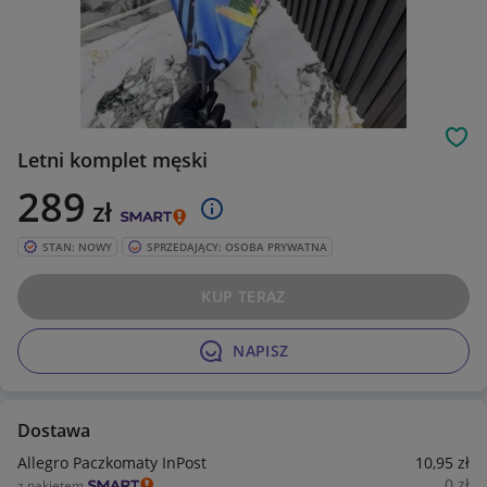
Obs
Letni komplet męski
289
zł
STAN: NOWY
SPRZEDAJĄCY: OSOBA PRYWATNA
KUP TERAZ
NAPISZ
Dostawa
Allegro Paczkomaty InPost
10
,95
zł
0
zł
z pakietem