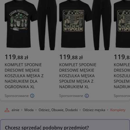
119
119
119
,
88
zł
,
88
zł
,
8
KOMPLET SPODNIE
KOMPLET SPODNIE
KOMPLE
DRESOWE MĘSKIE
DRESOWE MĘSKIE
DRESOW
KOSZULKA MĘSKA Z
KOSZULKA MĘSKA
KOSZUL
NADRUKIEM DLA
SPOŁEM MĘSKA Z
SPOŁEM
OGRODNIKA XL
NADRUKIEM XL
NADRUK
Sponsorowane
Sponsorowane
Sponsoro
egro Lokalnie
Moda
Odzież, Obuwie, Dodatki
Odzież męska
Komplety
Chcesz sprzedać podobny przedmiot?