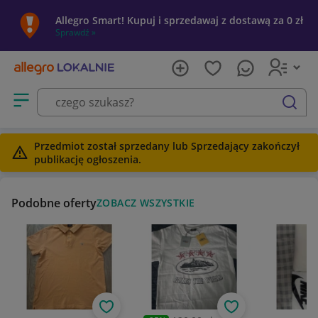
Allegro Smart! Kupuj i sprzedawaj z dostawą za 0 zł
Sprawdź »
Otwórz menu z kategoriami
szukaj
Przedmiot został sprzedany lub Sprzedający zakończył
publikację ogłoszenia.
Podobne oferty
ZOBACZ WSZYSTKIE
Obserwuj
Obserwuj