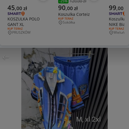
120,00 zł
-
25
%
Poprzednia cena
Aktualna cena
Aktualna cena
Aktualna 
45
90
99
,
00
zł
,
00
zł
,
00
zł
Koszulka Corteiz
KOSZULKA POLO
Koszulka +
RODZAJ OFERTY:
KUP TERAZ
Sokółka
GANT XL
NIKE Biał
Miejscowość
RODZAJ OFERTY:
KUP TERAZ
RODZAJ OFERT
KUP TERAZ
PRUSZKÓW
Wieluń
Miejscowość
Miejscowo